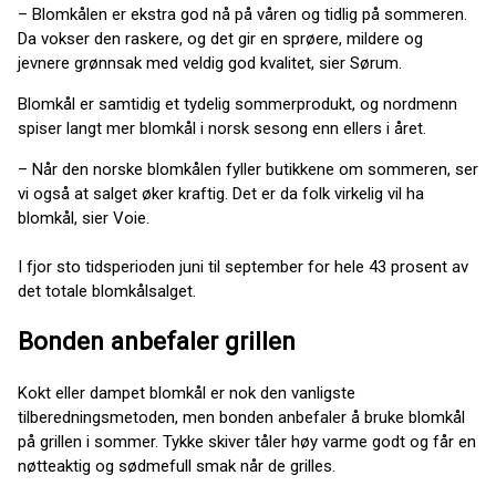
– Blomkålen er ekstra god nå på våren og tidlig på sommeren.
Da vokser den raskere, og det gir en sprøere, mildere og
jevnere grønnsak med veldig god kvalitet, sier Sørum.
Blomkål er samtidig et tydelig sommerprodukt, og nordmenn
spiser langt mer blomkål i norsk sesong enn ellers i året.
– Når den norske blomkålen fyller butikkene om sommeren, ser
vi også at salget øker kraftig. Det er da folk virkelig vil ha
blomkål, sier Voie.
I fjor sto tidsperioden juni til september for hele 43 prosent av
det totale blomkålsalget.
Bonden anbefaler grillen
Kokt eller dampet blomkål er nok den vanligste
tilberedningsmetoden, men bonden anbefaler å bruke blomkål
på grillen i sommer. Tykke skiver tåler høy varme godt og får en
nøtteaktig og sødmefull smak når de grilles.