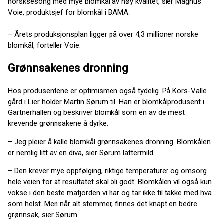
norsksesong med mye blomkål av høy kvalitet, sier Magnus
Voie, produktsjef for blomkål i BAMA.
– Årets produksjonsplan ligger på over 4,3 millioner norske
blomkål, forteller Voie.
Grønnsakenes dronning
Hos produsentene er optimismen også tydelig. På Kors-Valle
gård i Lier holder Martin Sørum til. Han er blomkålprodusent i
Gartnerhallen og beskriver blomkål som en av de mest
krevende grønnsakene å dyrke.
– Jeg pleier å kalle blomkål grønnsakenes dronning. Blomkålen
er nemlig litt av en diva, sier Sørum lattermild.
– Den krever mye oppfølging, riktige temperaturer og omsorg
hele veien for at resultatet skal bli godt. Blomkålen vil også kun
vokse i den beste matjorden vi har og tar ikke til takke med hva
som helst. Men når alt stemmer, finnes det knapt en bedre
grønnsak, sier Sørum.