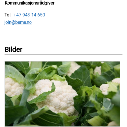
Kommunikasjonsrådgiver
Tel:
+47 943 14 650
join@bama.no
Bilder