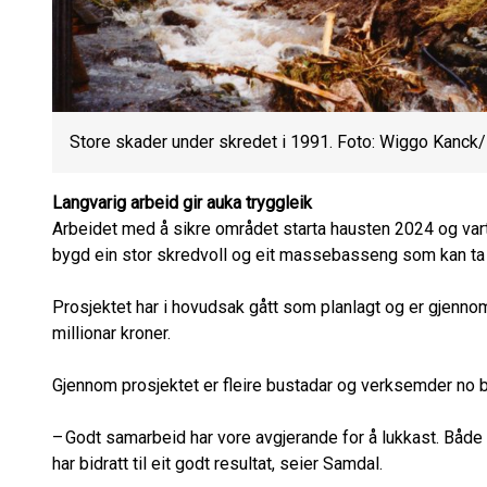
Store skader under skredet i 1991. Foto: Wiggo Kan
Langvarig arbeid gir auka tryggleik
Arbeidet med å sikre området starta hausten 2024 og vart 
bygd ein stor skredvoll og eit massebasseng som kan ta 
Prosjektet har i hovudsak gått som planlagt og er gjenno
millionar kroner.
Gjennom prosjektet er fleire bustadar og verksemder no b
– Godt samarbeid har vore avgjerande for å lukkast. Båd
har bidratt til eit godt resultat, seier Samdal.