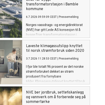
som tar ut vann om å følge utviklingen
transformatorstasjon i Bamble
og være forberedt på å gjøre
kommune
vannbesparende tiltak om det ikke
6.7.2026 09:59:09 CEST
|
Pressemelding
kommer mye regn de neste ukene.
Norges vassdrags- og energidirektorat
(NVE) har gitt Lede AS konsesjon til å
bygge Frier transformatorstasjon i
Telemark ved industriområdet Frier
Vest. De har også fått tillatelse til å
Laveste klimagassutslipp knyttet
bygge to parallelle kraftledninger på 5,5
til norsk strømforbruk siden 2020
kilometer, for å knytte stasjonen til
3.7.2026 11:28:53 CEST
|
Pressemelding
Herum transformatorstasjon.
I fjor ble totalt 96 prosent av det norske
strømforbruket dekket av strøm
produsert fra fornybare
kilder. Klimagassutslippet knyttet til bruk
av strøm i Norge har gått ned blant
annet på grunn av mindre import fra
NVE ber jordbruk, settefiskanlegg
naboland med høyere andel
og vannverk om å forberede seg på
kraftproduksjon med klimautslipp. Det
sommertørke