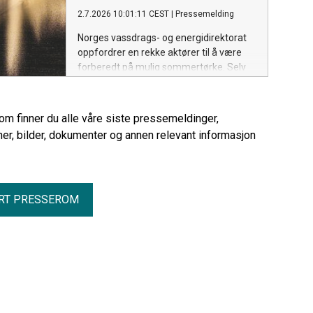
viser NVEs klimadeklarasjon for fysisk
2.7.2026 10:01:11 CEST
|
Pressemelding
levert strøm i 2025.
Norges vassdrags- og energidirektorat
oppfordrer en rekke aktører til å være
forberedt på mulig sommertørke. Selv
om dagens grunnvannstand er normal,
er det viktig å ha gode rutiner for
overvåking og tiltak dersom situasjonen
rom finner du alle våre siste pressemeldinger,
endrer seg gjennom sommeren.
er, bilder, dokumenter og annen relevant informasjon
RT PRESSEROM