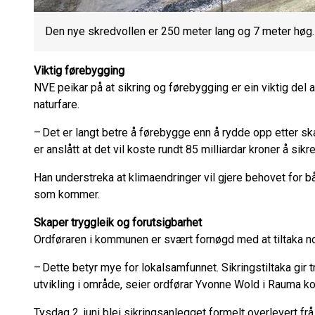
Den nye skredvollen er 250 meter lang og 7 meter høg
Viktig førebygging
NVE peikar på at sikring og førebygging er ein viktig del
naturfare.
– Det er langt betre å førebygge enn å rydde opp etter ska
er anslått at det vil koste rundt 85 milliardar kroner å sik
Han understreka at klimaendringer vil gjere behovet for b
som kommer.
Skaper tryggleik og forutsigbarhet
Ordføraren i kommunen er svært fornøgd med at tiltaka no
– Dette betyr mye for lokalsamfunnet. Sikringstiltaka gir 
utvikling i område, seier ordførar Yvonne Wold i Rauma 
Tysdag 2. juni blei sikringsanlegget formelt overlevert 