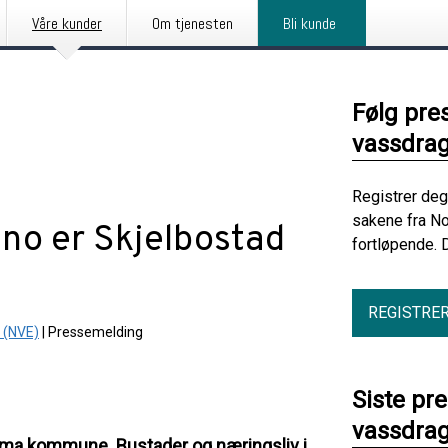
Våre kunder
Om tjenesten
Bli kunde
Følg pre
vassdrag
Registrer deg
sakene fra No
 no er Skjelbostad
fortløpende. 
REGISTRE
 (NVE)
|
Pressemelding
Siste pr
vassdrag
Rauma kommune. Bustader og næringsliv i