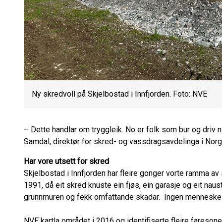
Ny skredvoll på Skjelbostad i Innfjorden. Foto: NVE
– Dette handlar om tryggleik. No er folk som bur og driv n
Samdal, direktør for skred- og vassdragsavdelinga i Norg
Har vore utsett for skred
Skjelbostad i Innfjorden har fleire gonger vorte ramma av
1991, då eit skred knuste ein fjøs, ein garasje og eit naust.
grunnmuren og fekk omfattande skadar. Ingen menneske 
NVE kartla området i 2016 og identifiserte fleire faresoner