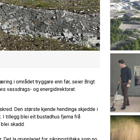
æring i området tryggare enn før, seier Brigt
es vassdrags- og energidirektorat.
 skred. Den største kjende hendinga skjedde i
 I tillegg blei eit bustadhus fjerna frå
blei skadd.
. Det la grunnlaget for sikringstiltaka som no