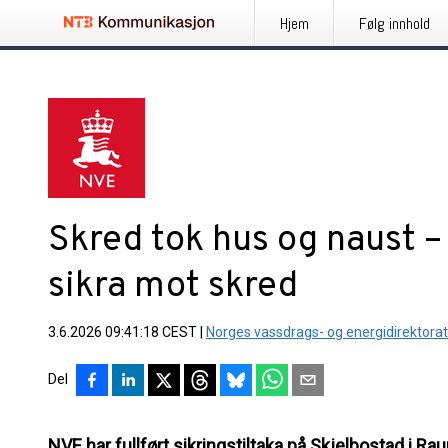
Hjem
Følg innhold
Skred tok hus og naust –
sikra mot skred
3.6.2026 09:41:18 CEST
|
Norges vassdrags- og energidirektorat
Del
NVE har fullført sikringstiltaka på Skjelbostad i 