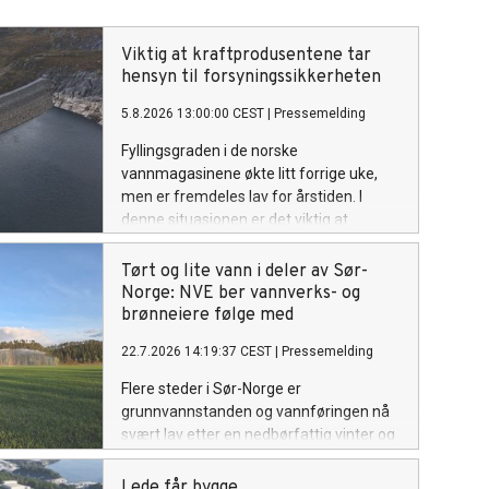
Viktig at kraftprodusentene tar
hensyn til forsyningssikkerheten
5.8.2026 13:00:00 CEST
|
Pressemelding
Fyllingsgraden i de norske
vannmagasinene økte litt forrige uke,
men er fremdeles lav for årstiden. I
denne situasjonen er det viktig at
vannkraftprodusentene tar inn over seg
ansvaret de har for vinterens
Tørt og lite vann i deler av Sør-
forsyningssikkerhet. NVE følger
Norge: NVE ber vannverks- og
utviklingen av kraftsituasjonen, i tett
brønneiere følge med
dialog med Statnett. Om nødvendig vil
22.7.2026 14:19:37 CEST
|
Pressemelding
NVE innføre en rapporteringsordning for
kraftprodusentene.
Flere steder i Sør-Norge er
grunnvannstanden og vannføringen nå
svært lav etter en nedbørfattig vinter og
en varm, tørr sommer. NVE ber
vannverkseiere, brønneiere og andre
Lede får bygge