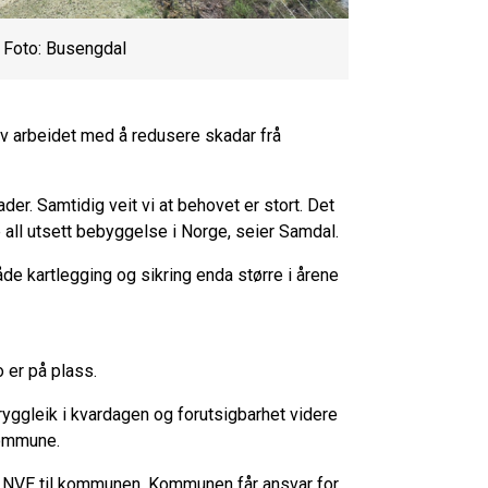
. Foto: Busengdal
 av arbeidet med å redusere skadar frå
der. Samtidig veit vi at behovet er stort. Det
re all utsett bebyggelse i Norge, seier Samdal.
åde kartlegging og sikring enda større i årene
 er på plass.
tryggleik i kvardagen og forutsigbarhet videre
kommune.
frå NVE til kommunen. Kommunen får ansvar for