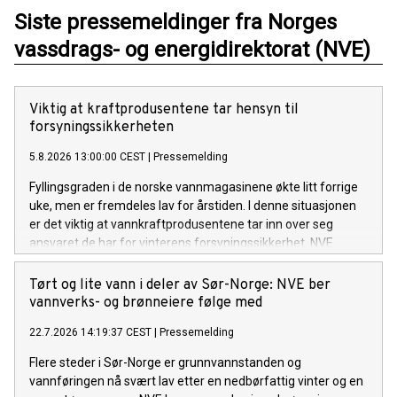
Siste pressemeldinger fra Norges
vassdrags- og energidirektorat (NVE)
Viktig at kraftprodusentene tar hensyn til
forsyningssikkerheten
5.8.2026 13:00:00 CEST
|
Pressemelding
Fyllingsgraden i de norske vannmagasinene økte litt forrige
uke, men er fremdeles lav for årstiden. I denne situasjonen
er det viktig at vannkraftprodusentene tar inn over seg
ansvaret de har for vinterens forsyningssikkerhet. NVE
følger utviklingen av kraftsituasjonen, i tett dialog med
Statnett. Om nødvendig vil NVE innføre en
Tørt og lite vann i deler av Sør-Norge: NVE ber
rapporteringsordning for kraftprodusentene.
vannverks- og brønneiere følge med
22.7.2026 14:19:37 CEST
|
Pressemelding
Flere steder i Sør-Norge er grunnvannstanden og
vannføringen nå svært lav etter en nedbørfattig vinter og en