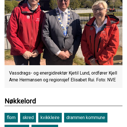
Vassdrags- og energidirektør Kjetil Lund, ordfører Kjell
Arne Hermansen og regionsjef Elisabet Rui. Foto: NVE
Nøkkelord
flom
skred
kvikkleire
drammen kommune