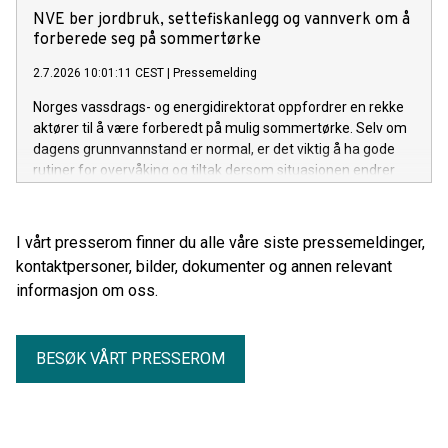
viser NVEs klimadeklarasjon for fysisk levert strøm i 2025.
NVE ber jordbruk, settefiskanlegg og vannverk om å
forberede seg på sommertørke
2.7.2026 10:01:11 CEST
|
Pressemelding
Norges vassdrags- og energidirektorat oppfordrer en rekke
aktører til å være forberedt på mulig sommertørke. Selv om
dagens grunnvannstand er normal, er det viktig å ha gode
rutiner for overvåking og tiltak dersom situasjonen endrer
seg gjennom sommeren.
I vårt presserom finner du alle våre siste pressemeldinger,
kontaktpersoner, bilder, dokumenter og annen relevant
informasjon om oss.
BESØK VÅRT PRESSEROM