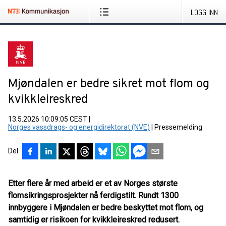
LOGG INN
Mjøndalen er bedre sikret mot flom og
kvikkleireskred
13.5.2026 10:09:05 CEST
|
Norges vassdrags- og energidirektorat (NVE)
|
Pressemelding
Del
Etter flere år med arbeid er et av Norges største
flomsikringsprosjekter nå ferdigstilt. Rundt 1300
innbyggere i Mjøndalen er bedre beskyttet mot flom, og
samtidig er risikoen for kvikkleireskred redusert.