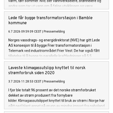
varm, tørr sommer. NVE ber vannverkseiere, brønneiere og
andre som tar ut vann om å følge utviklingen og være
forberedt på å gjøre vannbesparende tiltak om det ikke
kommer mye regn de neste ukene.
Lede får bygge transformatorstasjon i Bamble
kommune
6.7.2026 09:59:09 CEST
|
Pressemelding
Norges vassdrags- og energidirektorat (NVE) har gitt Lede
AS konsesjon til å bygge Frier transformatorstasjon i
Telemark ved industriområdet Frier Vest. De har også fått
tillatelse til å bygge to parallelle kraftledninger på 5,5
kilometer, for å knytte stasjonen til Herum
transformatorstasjon.
Laveste klimagassutslipp knyttet til norsk
strømforbruk siden 2020
3.7.2026 11:28:53 CEST
|
Pressemelding
I fjor ble totalt 96 prosent av det norske strømforbruket
dekket av strøm produsert fra fornybare
kilder. Klimagassutslippet knyttet til bruk av strøm i Norge har
gått ned blant annet på grunn av mindre import fra naboland
med høyere andel kraftproduksjon med klimautslipp. Det