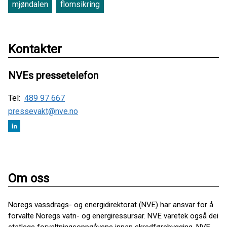
mjøndalen
flomsikring
Kontakter
NVEs pressetelefon
Tel:
489 97 667
pressevakt@nve.no
Om oss
Noregs vassdrags- og energidirektorat (NVE) har ansvar for å
forvalte Noregs vatn- og energiressursar. NVE varetek også dei