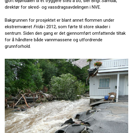
gjort Mjøndalen til et tryggere sted å bo, sier Brigt Samdal,
direktør for skred- og vassdragsavdelingen i NVE.
Bakgrunnen for prosjektet er blant annet flommen under
ekstremværet
Frida
i 2012, som førte til store skader i
sentrum. Siden den gang er det gjennomført omfattende tiltak
for å håndtere både vannmassene og utfordrende
grunnforhold.