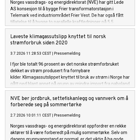
Norges vassdrags- og energidirektorat (NVE) har gitt Lede
AS konsesjon til å bygge Frier transformatorstasjon i
Telemark ved industriområdet Frier Vest. De har også fått
tillatelse til å bygge to parallelle kraftledninger på 5,5
kilometer, for å knytte stasjonen til Herum
transformatorstasjon.
Laveste klimagassutslipp knyttet til norsk
strømforbruk siden 2020
3.7.2026 11:28:53 CEST
|
Pressemelding
I fjor ble totalt 96 prosent av det norske strømforbruket
dekket av strøm produsert fra fornybare
kilder. Klimagassutslippet knyttet til bruk av strøm i Norge har
gått ned blant annet på grunn av mindre import fra naboland
med høyere andel kraftproduksjon med klimautslipp. Det
viser NVEs klimadeklarasjon for fysisk levert strøm i 2025.
NVE ber jordbruk, settefiskanlegg og vannverk om å
forberede seg på sommertørke
2.7.2026 10:01:11 CEST
|
Pressemelding
Norges vassdrags- og energidirektorat oppfordrer en rekke
aktører til å være forberedt på mulig sommertørke. Selv om
dagens grunnvannstand er normal, er det viktig å ha gode