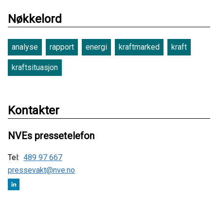
Nøkkelord
analyse
rapport
energi
kraftmarked
kraft
kraftsituasjon
Kontakter
NVEs pressetelefon
Tel:
489 97 667
pressevakt@nve.no