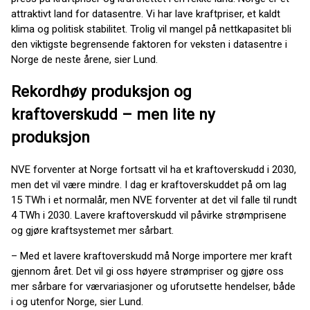
attraktivt land for datasentre. Vi har lave kraftpriser, et kaldt
klima og politisk stabilitet. Trolig vil mangel på nettkapasitet bli
den viktigste begrensende faktoren for veksten i datasentre i
Norge de neste årene, sier Lund.
Rekordhøy produksjon og
kraftoverskudd – men lite ny
produksjon
NVE forventer at Norge fortsatt vil ha et kraftoverskudd i 2030,
men det vil være mindre. I dag er kraftoverskuddet på om lag
15 TWh i et normalår, men NVE forventer at det vil falle til rundt
4 TWh i 2030. Lavere kraftoverskudd vil påvirke strømprisene
og gjøre kraftsystemet mer sårbart.
– Med et lavere kraftoverskudd må Norge importere mer kraft
gjennom året. Det vil gi oss høyere strømpriser og gjøre oss
mer sårbare for værvariasjoner og uforutsette hendelser, både
i og utenfor Norge, sier Lund.