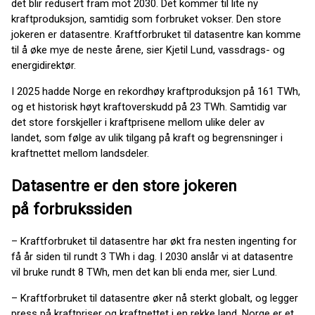
det blir redusert fram mot 2030. Det kommer til lite ny
kraftproduksjon, samtidig som forbruket vokser. Den store
jokeren er datasentre. Kraftforbruket til datasentre kan komme
til å øke mye de neste årene, sier Kjetil Lund, vassdrags- og
energidirektør.
I 2025 hadde Norge en rekordhøy kraftproduksjon på 161 TWh,
og et historisk høyt kraftoverskudd på 23 TWh. Samtidig var
det store forskjeller i kraftprisene mellom ulike deler av
landet, som følge av ulik tilgang på kraft og begrensninger i
kraftnettet mellom landsdeler.
Datasentre er den store jokeren
på forbrukssiden
– Kraftforbruket til datasentre har økt fra nesten ingenting for
få år siden til rundt 3 TWh i dag. I 2030 anslår vi at datasentre
vil bruke rundt 8 TWh, men det kan bli enda mer, sier Lund.
– Kraftforbruket til datasentre øker nå sterkt globalt, og legger
press på kraftpriser og kraftnettet i en rekke land. Norge er et