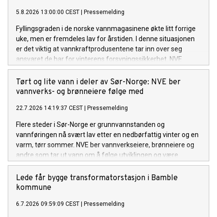
5.8.2026 13:00:00 CEST
|
Pressemelding
Fyllingsgraden i de norske vannmagasinene økte litt forrige
uke, men er fremdeles lav for årstiden. I denne situasjonen
er det viktig at vannkraftprodusentene tar inn over seg
ansvaret de har for vinterens forsyningssikkerhet. NVE
følger utviklingen av kraftsituasjonen, i tett dialog med
Statnett. Om nødvendig vil NVE innføre en
Tørt og lite vann i deler av Sør-Norge: NVE ber
rapporteringsordning for kraftprodusentene.
vannverks- og brønneiere følge med
22.7.2026 14:19:37 CEST
|
Pressemelding
Flere steder i Sør-Norge er grunnvannstanden og
vannføringen nå svært lav etter en nedbørfattig vinter og en
varm, tørr sommer. NVE ber vannverkseiere, brønneiere og
andre som tar ut vann om å følge utviklingen og være
forberedt på å gjøre vannbesparende tiltak om det ikke
kommer mye regn de neste ukene.
Lede får bygge transformatorstasjon i Bamble
kommune
6.7.2026 09:59:09 CEST
|
Pressemelding