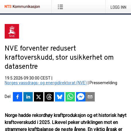
LOGG INN
NVE forventer redusert
kraftoverskudd, stor usikkerhet om
datasentre
19.5.2026 09:30:00 CEST
|
Norges vassdrags- og energidirektorat (NVE)
|
Pressemelding
Del
Norge hadde rekordhøy kraftproduksjon og et historisk høyt
kraftoverskudd i 2025. Likevel peker utviklingen mot en
strammere kraftbalanse de neste årene. En viktig årsak er