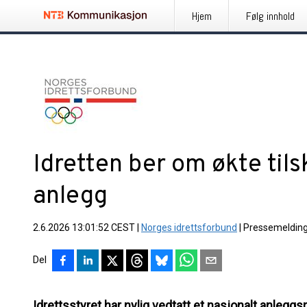
Hjem
Følg innhold
Idretten ber om økte tilsk
anlegg
2.6.2026 13:01:52 CEST
|
Norges idrettsforbund
|
Pressemeldin
Del
Idrettsstyret har nylig vedtatt et nasjonalt anleggs