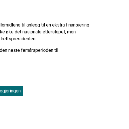
emidlene til anlegg til en ekstra finansiering
ikke øke det nasjonale etterslepet, men
drettspresidenten.
r den neste femårsperioden til
regjeringen