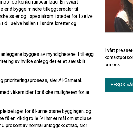
enings- og konkurranseanlegg. En svært
 er å bygge mindre tilleggsarealer til
ndre saler og i spesialrom i stedet for i selve
tid i selve hallen til andre idretter og
I vårt presse
ge anleggene bygges av myndighetene. I tillegg
kontaktperson
itering av hvilke anlegg det er et særskilt
om oss.
og prioriteringsprosess, sier Al-Samarai.
BESØK VÅ
med virkemidler for å øke muligheten for at
leiselaget for å kunne starte byggingen, og
e få en viktig rolle. Vi har et mål om at disse
 40 prosent av normal anleggskostnad, sier