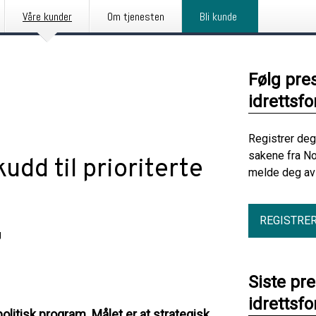
Våre kunder
Om tjenesten
Bli kunde
Følg pre
idrettsf
Registrer deg
sakene fra No
udd til prioriterte
melde deg av 
REGISTRE
g
Siste pr
idrettsf
politisk program. Målet er at strategisk