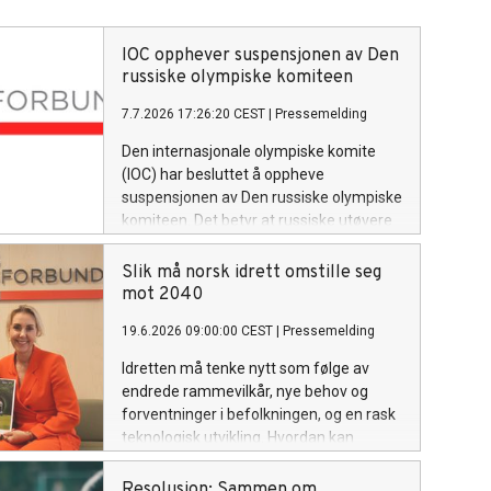
IOC opphever suspensjonen av Den
russiske olympiske komiteen
7.7.2026 17:26:20 CEST
|
Pressemelding
Den internasjonale olympiske komite
(IOC) har besluttet å oppheve
suspensjonen av Den russiske olympiske
komiteen. Det betyr at russiske utøvere
kan delta i internasjonale
kvalifiseringsløp mot OL i Los Angeles,
Slik må norsk idrett omstille seg
så sant de har fulgt et troverdig anti-
mot 2040
doping regime.
19.6.2026 09:00:00 CEST
|
Pressemelding
Idretten må tenke nytt som følge av
endrede rammevilkår, nye behov og
forventninger i befolkningen, og en rask
teknologisk utvikling. Hvordan kan
idretten selv være med på å forme
fremtiden?
Resolusjon: Sammen om