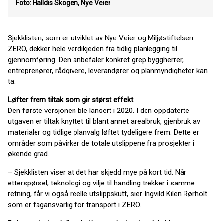
Foto: Halldis Skogen, Nye Veier
Sjekklisten, som er utviklet av Nye Veier og Miljøstiftelsen
ZERO, dekker hele verdikjeden fra tidlig planlegging til
gjennomføring. Den anbefaler konkret grep byggherrer,
entreprenører, rådgivere, leverandører og planmyndigheter kan
ta.
Løfter frem tiltak som gir størst effekt
Den første versjonen ble lansert i 2020. I den oppdaterte
utgaven er tiltak knyttet til blant annet arealbruk, gjenbruk av
materialer og tidlige planvalg løftet tydeligere frem. Dette er
områder som påvirker de totale utslippene fra prosjekter i
økende grad.
– Sjekklisten viser at det har skjedd mye på kort tid. Når
etterspørsel, teknologi og vilje til handling trekker i samme
retning, får vi også reelle utslippskutt, sier Ingvild Kilen Rørholt
som er fagansvarlig for transport i ZERO.