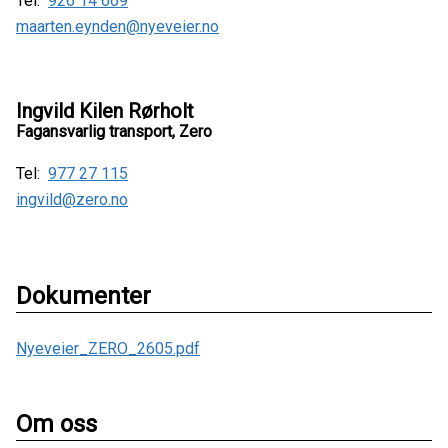
Tel:
926 14 669
maarten.eynden@nyeveier.no
Ingvild Kilen Rørholt
Fagansvarlig transport, Zero
Tel:
977 27 115
ingvild@zero.no
Dokumenter
Nyeveier_ZERO_2605.pdf
Om oss