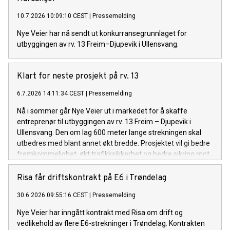
10.7.2026 10:09:10 CEST
|
Pressemelding
Nye Veier har nå sendt ut konkurransegrunnlaget for
utbyggingen av rv. 13 Freim–Djupevik i Ullensvang.
Klart for neste prosjekt på rv. 13
6.7.2026 14:11:34 CEST
|
Pressemelding
Nå i sommer går Nye Veier ut i markedet for å skaffe
entreprenør til utbyggingen av rv. 13 Freim – Djupevik i
Ullensvang. Den om lag 600 meter lange strekningen skal
utbedres med blant annet økt bredde. Prosjektet vil gi bedre
fremkommelighet, økt trafikksikkerhet og bedre sikring mot
skred.
Risa får driftskontrakt på E6 i Trøndelag
30.6.2026 09:55:16 CEST
|
Pressemelding
Nye Veier har inngått kontrakt med Risa om drift og
vedlikehold av flere E6-strekninger i Trøndelag. Kontrakten