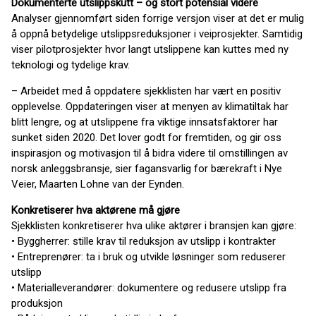
Dokumenterte utslippskutt – og stort potensial videre
Analyser gjennomført siden forrige versjon viser at det er mulig
å oppnå betydelige utslippsreduksjoner i veiprosjekter. Samtidig
viser pilotprosjekter hvor langt utslippene kan kuttes med ny
teknologi og tydelige krav.
– Arbeidet med å oppdatere sjekklisten har vært en positiv
opplevelse. Oppdateringen viser at menyen av klimatiltak har
blitt lengre, og at utslippene fra viktige innsatsfaktorer har
sunket siden 2020. Det lover godt for fremtiden, og gir oss
inspirasjon og motivasjon til å bidra videre til omstillingen av
norsk anleggsbransje, sier fagansvarlig for bærekraft i Nye
Veier, Maarten Lohne van der Eynden.
Konkretiserer hva aktørene må gjøre
Sjekklisten konkretiserer hva ulike aktører i bransjen kan gjøre:
• Byggherrer: stille krav til reduksjon av utslipp i kontrakter
• Entreprenører: ta i bruk og utvikle løsninger som reduserer
utslipp
• Materialleverandører: dokumentere og redusere utslipp fra
produksjon