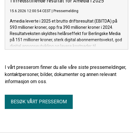
Tilfredsstillende resultat for Amedia i 2025
15.6.2026 12:00:54 CEST
|
Pressemelding
Amedia leverte i 2025 et brutto driftsresultat (EBITDA) på
593 millioner kroner, opp fra 390 millioner kroner i 2024.
Resultatveksten skyldtes helårseffekt for Berlingske Media
på 151 millioner kroner, sterk digital abonnementsvekst, god
digital annonseutvikling og lavere kostnader til
papirprodukter i den norske medievirksomheten.
I vårt presserom finner du alle våre siste pressemeldinger,
kontaktpersoner, bilder, dokumenter og annen relevant
informasjon om oss.
BESØK VÅRT PRESSEROM