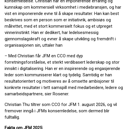
konsernledelse. Christian har en imponerende erfaring og
kunnskap om kommersiell virksomhet i mediebransjen, og har
vist en imponerende evne til å skape resultater. Han kan best
beskrives som en person som er initiativrik, ambisiøs og
målrettet, med et stort kommersielt fokus og et utpreget
vinnerinstinkt. Han er dedikert, har ledelsesmessig
gjennomslagskraft og evner å skape utvikling og fremdrift i
organisasjonen sin, uttaler han
– Med Christian får JFM en CCO med dyp
forretningsforståelse, et sterkt verdibasert lederskap og stor
innsikt i digitalisering. Han er en inspirerende og engasjerende
leder som kommuniserer klart og tydelig. Samtidig er han
resultatorientert og motiveres av å omsette ambisjoner til
konkrete resultater i tett samspill med medarbeidere, ledere og
samarbeidspartnere, sier Rosener.
Christian Thu tiltrer som CCO for JFM 1. august 2026, og vil
fremover inngå i JFMs konsernledelse, som dermed blir
fulltallig.
Fakta om JFM 2025: