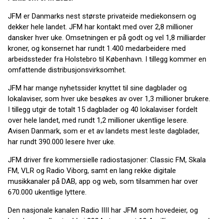
JFM er Danmarks nest største privateide mediekonsern og
dekker hele landet. JFM har kontakt med over 2,8 millioner
dansker hver uke. Omsetningen er på godt og vel 1,8 milliarder
kroner, og konsernet har rundt 1.400 medarbeidere med
arbeidssteder fra Holstebro til København. I tillegg kommer en
omfattende distribusjonsvirksomhet.
JFM har mange nyhetssider knyttet til sine dagblader og
lokalaviser, som hver uke besøkes av over 1,3 millioner brukere.
I tillegg utgir de totalt 15 dagblader og 40 lokalaviser fordelt
over hele landet, med rundt 1,2 millioner ukentlige lesere.
Avisen Danmark, som er et av landets mest leste dagblader,
har rundt 390.000 lesere hver uke.
JFM driver fire kommersielle radiostasjoner: Classic FM, Skala
FM, VLR og Radio Viborg, samt en lang rekke digitale
musikkanaler på DAB, app og web, som tilsammen har over
670.000 ukentlige lyttere.
Den nasjonale kanalen Radio IIII har JFM som hovedeier, og