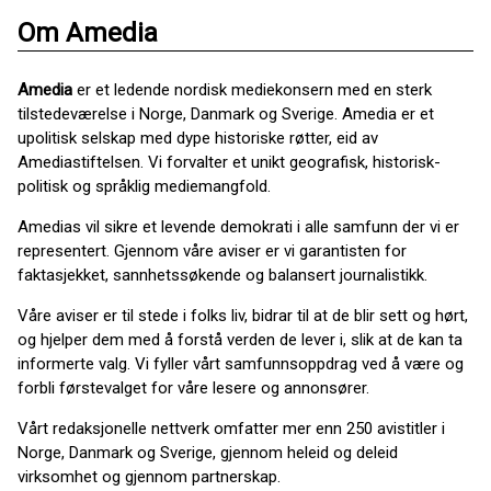
Om Amedia
Amedia
er et ledende nordisk mediekonsern med en sterk
tilstedeværelse i Norge, Danmark og Sverige. Amedia er et
upolitisk selskap med dype historiske røtter, eid av
Amediastiftelsen. Vi forvalter et unikt geografisk, historisk-
politisk og språklig mediemangfold.
Amedias vil sikre et levende demokrati i alle samfunn der vi er
representert. Gjennom våre aviser er vi garantisten for
faktasjekket, sannhetssøkende og balansert journalistikk.
Våre aviser er til stede i folks liv, bidrar til at de blir sett og hørt,
og hjelper dem med å forstå verden de lever i, slik at de kan ta
informerte valg. Vi fyller vårt samfunnsoppdrag ved å være og
forbli førstevalget for våre lesere og annonsører.
Vårt redaksjonelle nettverk omfatter mer enn 250 avistitler i
Norge, Danmark og Sverige, gjennom heleid og deleid
virksomhet og gjennom partnerskap.