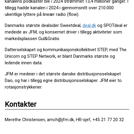
kanalens podkaster ble i 2024 strømmet 13,4 millioner ganger. I
tillegg hadde kanalen i 2024 i gjennomsnitt over 210.000
ukentlige lyttere på lineær radio (flow).
Danmarks største dealsider Sweetdeal,
deal.dk
og SPOTdeal er
medeide av JFM, og konsernet driver i tillegg aktiviteter som
markedsplassen Gul&Gratis.
Datterselskapet og kommunikasjonskollektivet STEP, med The
Unicorn og STEP Network, er blant Danmarks største og
ledende innen data.
JFM er medeier i det største danske distribusjonsselskapet
Dao, og har i tillegg egne distribusjonsselskaper. JFM eier to
rotasjonstrykkerier.
Kontakter
Merethe Christensen, amch@jfm.dk, HR-sjef, +45 21 77 20 32