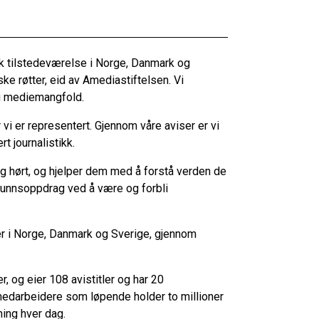
k tilstedeværelse i Norge, Danmark og
ke røtter, eid av Amediastiftelsen. Vi
lig mediemangfold.
vi er representert. Gjennom våre aviser er vi
t journalistikk.
ett og hørt, og hjelper dem med å forstå verden de
samfunnsoppdrag ved å være og forbli
ler i Norge, Danmark og Sverige, gjennom
, og eier 108 avistitler og har 20
 medarbeidere som løpende holder to millioner
ning hver dag.