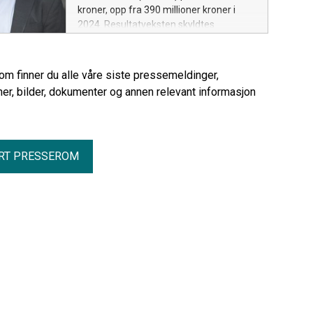
kroner, opp fra 390 millioner kroner i
2024. Resultatveksten skyldtes
helårseffekt for Berlingske Media på
151 millioner kroner, sterk digital
abonnementsvekst, god digital
rom finner du alle våre siste pressemeldinger,
annonseutvikling og lavere kostnader til
er, bilder, dokumenter og annen relevant informasjon
papirprodukter i den norske
medievirksomheten.
RT PRESSEROM