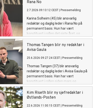
Rana No
2.7.2026 09:13:12 CEST
|
Pressemelding
Karina Solheim (45) blir ansvarlig
redaktør og daglig leder i Rana No på
permanent basis. Hun har vært
konstituert i rollen det siste året, og
kommer fra stillingen som
nyhetsredaktør i samme avis.
Thomas Tangen blir ny redaktør i
Avisa Gaula
25.6.2026 09:27:24 CEST
|
Pressemelding
Thomas Tangen (37) blir ansvarlig
redaktør og daglig leder i Avisa Gaula på
permanent basis. Han har vært
konstituert i rollen siden mars og
kommer fra Trondheims-avisa Nidaros.
Kim Riseth blir ny sjefredaktør i
Østlands-Posten
22.6.2026 11:00:15 CEST
|
Pressemelding