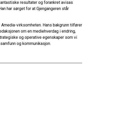
fantastiske resultater og forankret avisas
Han har sørget for at Gjengangeren står
l av Amedia-virksomheten. Hans bakgrunn tilfører
 redaksjonen om en mediehverdag i endring,
strategiske og operative egenskaper som vi
for samfunn og kommunikasjon.