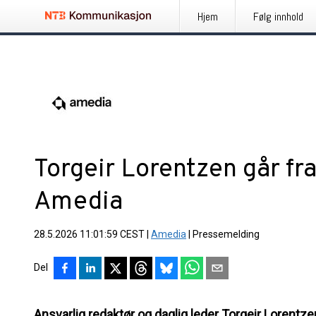
Hjem
Følg innhold
Torgeir Lorentzen går fr
Amedia
28.5.2026 11:01:59 CEST
|
Amedia
|
Pressemelding
Del
Ansvarlig redaktør og daglig leder Torgeir Lorentz