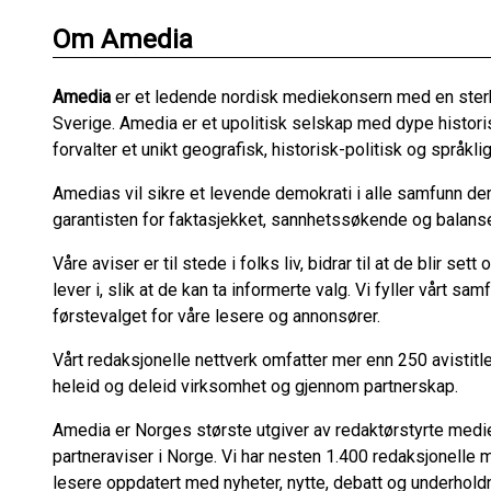
Om Amedia
Amedia
er et ledende nordisk mediekonsern med en ster
Sverige. Amedia er et upolitisk selskap med dype historis
forvalter et unikt geografisk, historisk-politisk og språk
Amedias vil sikre et levende demokrati i alle samfunn der 
garantisten for faktasjekket, sannhetssøkende og balanser
Våre aviser er til stede i folks liv, bidrar til at de blir s
lever i, slik at de kan ta informerte valg. Vi fyller vårt 
førstevalget for våre lesere og annonsører.
Vårt redaksjonelle nettverk omfatter mer enn 250 avistit
heleid og deleid virksomhet og gjennom partnerskap.
Amedia er Norges største utgiver av redaktørstyrte medier
partneraviser i Norge. Vi har nesten 1.400 redaksjonelle
lesere oppdatert med nyheter, nytte, debatt og underhold