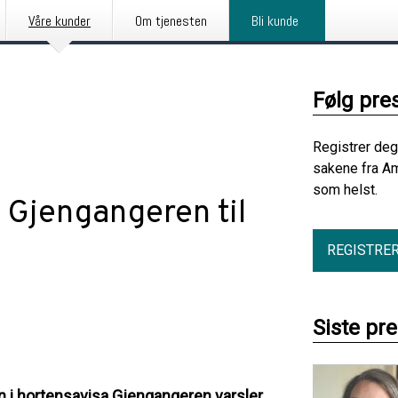
Våre kunder
Om tjenesten
Bli kunde
Følg pre
Registrer deg
sakene fra Am
som helst.
a Gjengangeren til
REGISTRE
Siste pr
en i hortensavisa Gjengangeren varsler