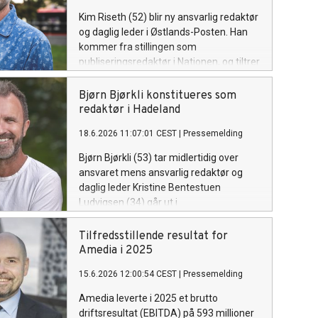
Kim Riseth (52) blir ny ansvarlig redaktør
og daglig leder i Østlands-Posten. Han
kommer fra stillingen som
publiseringsredaktør i Nationen, og tiltrer
ved månedsskiftet september/oktober.
Bjørn Bjørkli konstitueres som
redaktør i Hadeland
18.6.2026 11:07:01 CEST
|
Pressemelding
Bjørn Bjørkli (53) tar midlertidig over
ansvaret mens ansvarlig redaktør og
daglig leder Kristine Bentestuen
Ludvigsen (34) går ut i
foreldrepermisjon.
Tilfredsstillende resultat for
Amedia i 2025
15.6.2026 12:00:54 CEST
|
Pressemelding
Amedia leverte i 2025 et brutto
driftsresultat (EBITDA) på 593 millioner