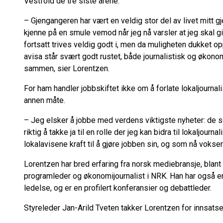
Vestfold de tre siste årene.
– Gjengangeren har vært en veldig stor del av livet mitt 
kjenne på en smule vemod når jeg nå varsler at jeg skal gi
fortsatt trives veldig godt i, men da muligheten dukket opp,
avisa står svært godt rustet, både journalistisk og økonomis
sammen, sier Lorentzen.
For ham handler jobbskiftet ikke om å forlate lokaljourn
annen måte.
– Jeg elsker å jobbe med verdens viktigste nyheter: de s
riktig å takke ja til en rolle der jeg kan bidra til lokaljour
lokalavisene kraft til å gjøre jobben sin, og som nå vokser
Lorentzen har bred erfaring fra norsk mediebransje, blant
programleder og økonomijournalist i NRK. Han har også e
ledelse, og er en profilert konferansier og debattleder.
Styreleder Jan-Arild Tveten takker Lorentzen for innsats