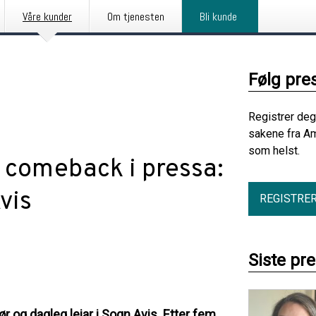
Våre kunder
Om tjenesten
Bli kunde
Følg pre
Registrer deg
sakene fra Am
som helst.
 comeback i pressa:
vis
REGISTRE
Siste pr
r og dagleg leiar i Sogn Avis. Etter fem