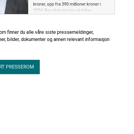
kroner, opp fra 390 millioner kroner i
2024. Resultatveksten skyldtes
helårseffekt for Berlingske Media på
151 millioner kroner, sterk digital
abonnementsvekst, god digital
rom finner du alle våre siste pressemeldinger,
annonseutvikling og lavere kostnader til
er, bilder, dokumenter og annen relevant informasjon
papirprodukter i den norske
medievirksomheten.
RT PRESSEROM