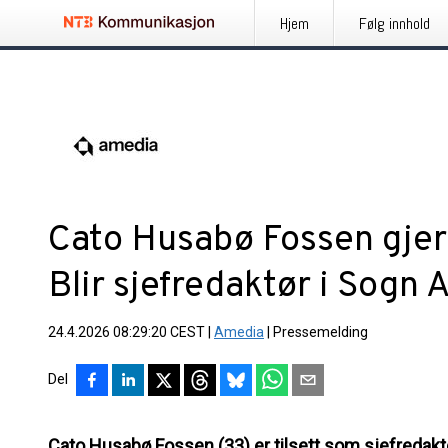
Hjem
Følg innhold
Cato Husabø Fossen gjer
Blir sjefredaktør i Sogn A
24.4.2026 08:29:20 CEST
|
Amedia
|
Pressemelding
Del
Cato Husabø Fossen (33) er tilsett som sjefredaktø