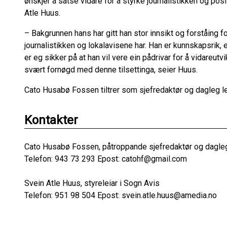
ønskjer å satse vidare for å styrke journalistikken og posi
Atle Huus.
– Bakgrunnen hans har gitt han stor innsikt og forståing f
journalistikken og lokalavisene har. Han er kunnskapsrik, 
er eg sikker på at han vil vere ein pådrivar for å vidareutv
svært fornøgd med denne tilsettinga, seier Huus.
Cato Husabø Fossen tiltrer som sjefredaktør og dagleg lei
Kontakter
Cato Husabø Fossen, påtroppande sjefredaktør og dagleg 
Telefon: 943 73 293 Epost: catohf@gmail.com
Svein Atle Huus, styreleiar i Sogn Avis
Telefon: 951 98 504 Epost: svein.atle.huus@amedia.no