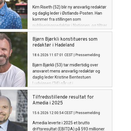
Kim Riseth (52) blir ny ansvarlig redaktør
og daglig leder i Østlands-Posten. Han
kommer fra stillingen som
publiseringsredaktør i Nationen, og tiltrer
ved månedsskiftet september/oktober.
Bjørn Bjørkli konstitueres som
redaktør i Hadeland
18.6.2026 11:07:01 CEST
|
Pressemelding
Bjørn Bjørkli (53) tar midlertidig over
ansvaret mens ansvarlig redaktør og
daglig leder Kristine Bentestuen
Ludvigsen (34) går ut i
foreldrepermisjon.
Tilfredsstillende resultat for
Amedia i 2025
15.6.2026 12:00:54 CEST
|
Pressemelding
Amedia leverte i 2025 et brutto
driftsresultat (EBITDA) på 593 millioner