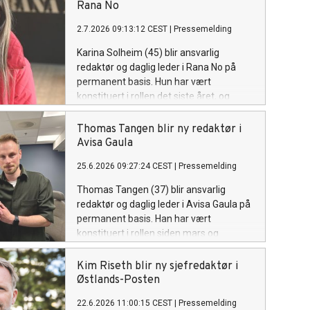
Rana No
2.7.2026 09:13:12 CEST
|
Pressemelding
Karina Solheim (45) blir ansvarlig
redaktør og daglig leder i Rana No på
permanent basis. Hun har vært
konstituert i rollen det siste året, og
kommer fra stillingen som
nyhetsredaktør i samme avis.
Thomas Tangen blir ny redaktør i
Avisa Gaula
25.6.2026 09:27:24 CEST
|
Pressemelding
Thomas Tangen (37) blir ansvarlig
redaktør og daglig leder i Avisa Gaula på
permanent basis. Han har vært
konstituert i rollen siden mars og
kommer fra Trondheims-avisa Nidaros.
Kim Riseth blir ny sjefredaktør i
Østlands-Posten
22.6.2026 11:00:15 CEST
|
Pressemelding