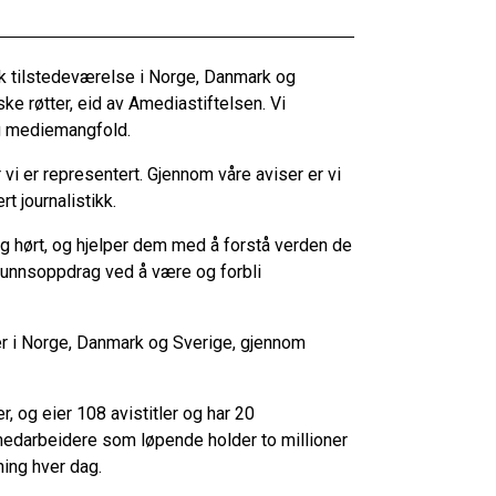
k tilstedeværelse i Norge, Danmark og
ke røtter, eid av Amediastiftelsen. Vi
lig mediemangfold.
vi er representert. Gjennom våre aviser er vi
t journalistikk.
ett og hørt, og hjelper dem med å forstå verden de
samfunnsoppdrag ved å være og forbli
ler i Norge, Danmark og Sverige, gjennom
, og eier 108 avistitler og har 20
 medarbeidere som løpende holder to millioner
ning hver dag.