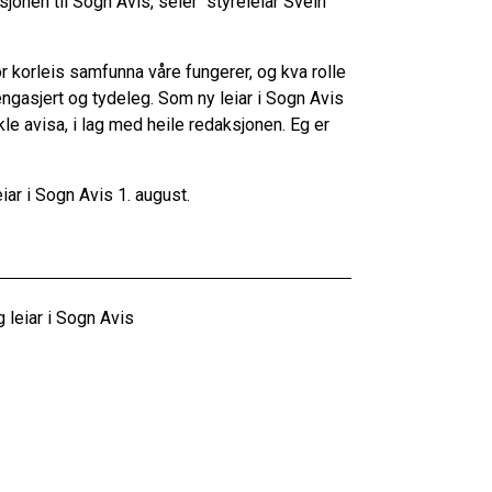
sjonen til Sogn Avis, seier styreleiar Svein
or korleis samfunna våre fungerer, og kva rolle
engasjert og tydeleg. Som ny leiar i Sogn Avis
ikle avisa, i lag med heile redaksjonen. Eg er
ar i Sogn Avis 1. august.
leiar i Sogn Avis