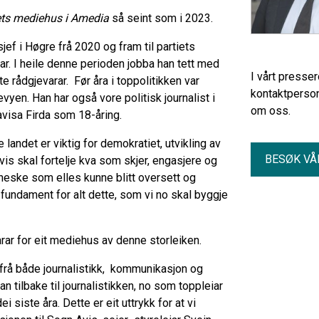
ets mediehus i Amedia
så seint som i 2023.
 i Høgre frå 2020 og fram til partiets
iar. I heile denne perioden jobba han tett med
I vårt presse
e rådgjevarar. Før åra i toppolitikken var
kontaktperson
yen. Han har også vore politisk journalist i
om oss.
 avisa Firda som 18-åring.
e landet er viktig for demokratiet, utvikling av
BESØK VÅ
is skal fortelje kva som skjer, engasjere og
neske som elles kunne blitt oversett og
 fundament for alt dette, som vi no skal byggje
rar for eit mediehus av denne storleiken.
 frå både journalistikk, kommunikasjon og
an tilbake til journalistikken, no som toppleiar
i siste åra. Dette er eit uttrykk for at vi