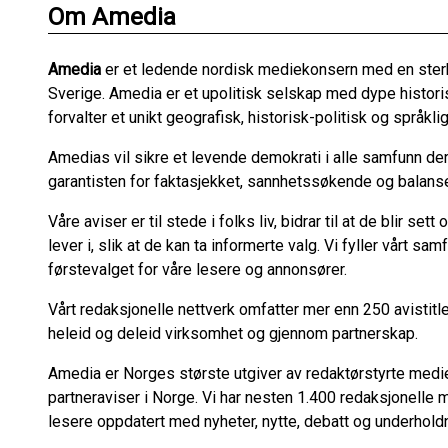
Om Amedia
Amedia
er et ledende nordisk mediekonsern med en ster
Sverige. Amedia er et upolitisk selskap med dype historis
forvalter et unikt geografisk, historisk-politisk og språk
Amedias vil sikre et levende demokrati i alle samfunn der 
garantisten for faktasjekket, sannhetssøkende og balanser
Våre aviser er til stede i folks liv, bidrar til at de blir s
lever i, slik at de kan ta informerte valg. Vi fyller vårt 
førstevalget for våre lesere og annonsører.
Vårt redaksjonelle nettverk omfatter mer enn 250 avistit
heleid og deleid virksomhet og gjennom partnerskap.
Amedia er Norges største utgiver av redaktørstyrte medier
partneraviser i Norge. Vi har nesten 1.400 redaksjonelle
lesere oppdatert med nyheter, nytte, debatt og underhold