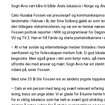
Sogn Avis vart kåra til både
Årets lokalavis
i Norge og
År
Cato Husabø Fossen var pressesjef og kommunikasjonssjef
landsmøte i februar i år, der Erna Solberg gjekk av som le
den tidlegare statsministeren, og var ein av hennar nærast
Fossen politisk reporter i NRK og programleiar for Dagsrev
VG og TV 2. Han er frå Førde og starta journalistkarriera i
– At vi har solide og etterrettelege medier tilstades i heil
samfunnet og for fellesskapen mellom folk. Ei god lokalav
begeistre. Men også grave i det som betyr noko, sjå men
utfordre dei med ansvar og makt. Sogn Avis har eit sterkt
vidare på, seier Fossen.
Med sine 33 år blir Fossen ein av landets yngste toppleia
– Cato er ein person med lang og svært relevant erfaring
leiing, trass sin unge alder. Vi er glade for å kunne hente h
for ei viktig lokalavis som har hatt ei svært god utvikling de