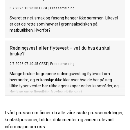
8.7.2026 10:25:38 CEST
|
Pressemelding
Svaret er nei, smak og fasong henger ikke sammen. Likevel
er det de rette som havner i grønnsaksdisken på
matbutikken. Hvorfor?
Redningsvest eller flytevest – vet du hva du skal
bruke?
2.7.2026 07:40:45 CEST
|
Pressemelding
Mange bruker begrepene redningsvest og flytevest om
hverandre, og er kanskje ikke klar over hva de har på seg.
Ulike typer vester har ulike egenskaper og bruksområder, og
det kan være livsviktig å velge riktig vest.
I vårt presserom finner du alle våre siste pressemeldinger,
kontaktpersoner, bilder, dokumenter og annen relevant
informasjon om oss.