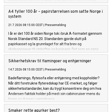
enige.
A4 fyller 100 år – papirstørrelsen som satte Norge i
system
21.7.2026 08:15:00 CEST
|
Pressemelding
I år er det 100 år siden Norge tok i bruk A-formatet gjennom
Norsk Standard NS 20. Standarden gjorde slutt på
papirkaoset og la grunnlaget for alt fra brev og
skoleoppgaver til utskrifter og kopipapir. Det som en gang
var en liten revolusjon på kontoret, er i dag en selvfølge.
Sikkerhetskrav til flamingoer og enhjørninger
14.7.2026 08:15:00 CEST
|
Pressemelding
Badeflamingo, flytesofa eller enhjørning med koppholder?
Når ditt foretrukne flyteredskap har CE-merket, og følger
sikkerhetsstandarder, kan du trygt konsentrere deg om hva
Andersen faktisk holder på med i sin cabincruiser mens du
ligger og dupper i vannskorpa.
Smaker rette agurker best?