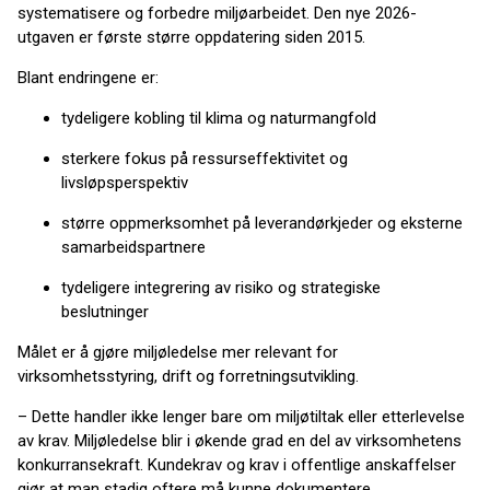
systematisere og forbedre miljøarbeidet. Den nye 2026-
utgaven er første større oppdatering siden 2015.
Blant endringene er:
tydeligere kobling til klima og naturmangfold
sterkere fokus på ressurseffektivitet og
livsløpsperspektiv
større oppmerksomhet på leverandørkjeder og eksterne
samarbeidspartnere
tydeligere integrering av risiko og strategiske
beslutninger
Målet er å gjøre miljøledelse mer relevant for
virksomhetsstyring, drift og forretningsutvikling.
– Dette handler ikke lenger bare om miljøtiltak eller etterlevelse
av krav. Miljøledelse blir i økende grad en del av virksomhetens
konkurransekraft. Kundekrav og krav i offentlige anskaffelser
gjør at man stadig oftere må kunne dokumentere