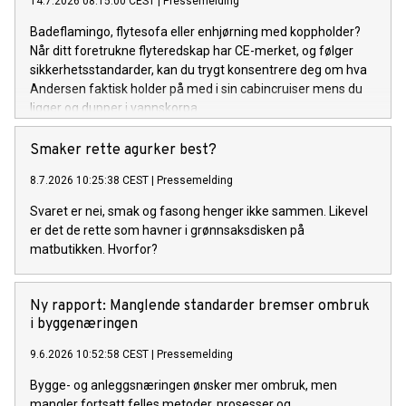
14.7.2026 08:15:00 CEST
|
Pressemelding
Badeflamingo, flytesofa eller enhjørning med koppholder?
Når ditt foretrukne flyteredskap har CE-merket, og følger
sikkerhetsstandarder, kan du trygt konsentrere deg om hva
Andersen faktisk holder på med i sin cabincruiser mens du
ligger og dupper i vannskorpa.
Smaker rette agurker best?
8.7.2026 10:25:38 CEST
|
Pressemelding
Svaret er nei, smak og fasong henger ikke sammen. Likevel
er det de rette som havner i grønnsaksdisken på
matbutikken. Hvorfor?
Ny rapport: Manglende standarder bremser ombruk
i byggenæringen
9.6.2026 10:52:58 CEST
|
Pressemelding
Bygge- og anleggsnæringen ønsker mer ombruk, men
mangler fortsatt felles metoder, prosesser og