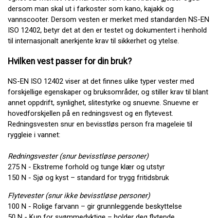
dersom man skal ut i farkoster som kano, kajakk og
vannscooter. Dersom vesten er merket med standarden NS-EN
ISO 12402, betyr det at den er testet og dokumentert i henhold
til internasjonalt anerkjente krav til sikkerhet og ytelse.
Hvilken vest passer for din bruk?
NS-EN ISO 12402 viser at det finnes ulike typer vester med
forskjellige egenskaper og bruksområder, og stiller krav til blant
annet oppdrift, synlighet, slitestyrke og snuevne. Snuevne er
hovedforskjellen på en redningsvest og en flytevest.
Redningsvesten snur en bevisstløs person fra mageleie til
ryggleie i vannet:
Redningsvester (snur bevisstløse personer)
275 N - Ekstreme forhold og tunge klær og utstyr
150 N - Sjø og kyst – standard for trygg fritidsbruk
Flytevester (snur ikke bevisstløse personer)
100 N - Rolige farvann – gir grunnleggende beskyttelse
50 N - Kun for svømmedyktige – holder deg flytende