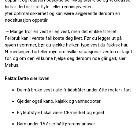
oppdrift og redusert beskyttelse. Riktig størrelse og vektklasse
bidrar derfor til at flyte- eller redningsvesten
yter optimal sikkerhet og kan være avgjørende dersom en
nødsituasjon oppstår.
– Mange tror en vest er en vest, men det er ikke tilfellet.
Feilbruk kan i verste fall koste deg livet. Før du legger ut på
sjøen i sommer, bør du sjekke hvilken type vest du faktisk har.
N-merkingen forteller mye om hvilke situasjoner vesten er laget
for, og om den vil kunne hjelpe deg dersom noe går galt, sier
Mehus.
Fakta: Dette sier loven
Du må bruke vest i alle fritidsbåter under åtte meter i fart
Gjelder også kano, kajakk og vannscooter
Flyteutstyret skal være CE-merket og egnet
Barn under 15 år er båtførerens ansvar