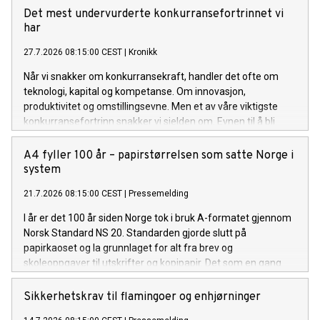
Det mest undervurderte konkurransefortrinnet vi
har
27.7.2026 08:15:00 CEST
|
Kronikk
Når vi snakker om konkurransekraft, handler det ofte om
teknologi, kapital og kompetanse. Om innovasjon,
produktivitet og omstillingsevne. Men et av våre viktigste
konkurransefortrinn snakker vi sjelden om. Evnen til å bli
enige.
A4 fyller 100 år – papirstørrelsen som satte Norge i
system
21.7.2026 08:15:00 CEST
|
Pressemelding
I år er det 100 år siden Norge tok i bruk A-formatet gjennom
Norsk Standard NS 20. Standarden gjorde slutt på
papirkaoset og la grunnlaget for alt fra brev og
skoleoppgaver til utskrifter og kopipapir. Det som en gang
var en liten revolusjon på kontoret, er i dag en selvfølge.
Sikkerhetskrav til flamingoer og enhjørninger