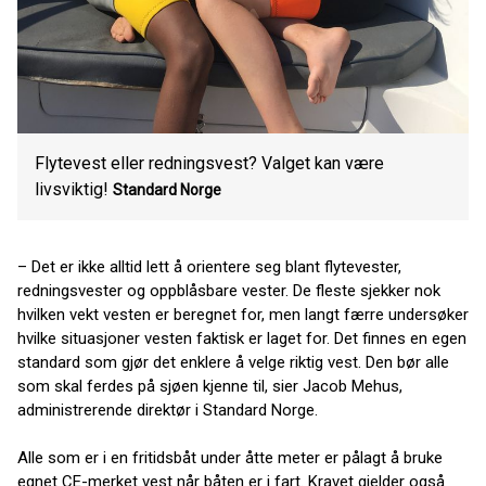
Flytevest eller redningsvest? Valget kan være
livsviktig!
Standard Norge
– Det er ikke alltid lett å orientere seg blant flytevester,
redningsvester og oppblåsbare vester. De fleste sjekker nok
hvilken vekt vesten er beregnet for, men langt færre undersøker
hvilke situasjoner vesten faktisk er laget for. Det finnes en egen
standard som gjør det enklere å velge riktig vest. Den bør alle
som skal ferdes på sjøen kjenne til, sier Jacob Mehus,
administrerende direktør i Standard Norge.
Alle som er i en fritidsbåt under åtte meter er pålagt å bruke
egnet CE-merket vest når båten er i fart. Kravet gjelder også