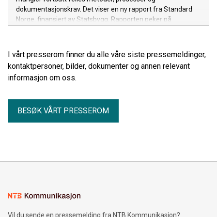
dokumentasjonskrav. Det viser en ny rapport fra Standard
Norge, finansiert av Statsbygg. Rapporten peker på
standardisering som et viktig grep for å gjøre ombruk
enklere, tryggere og mer lønnsomt.
I vårt presserom finner du alle våre siste pressemeldinger,
kontaktpersoner, bilder, dokumenter og annen relevant
informasjon om oss.
BESØK VÅRT PRESSEROM
Vil du sende en pressemelding fra NTB Kommunikasjon?