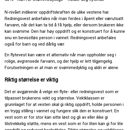
N-nivået indikerer oppdriftskraften de ulike vestene har.
Redningsvest anbefales når man ferdes i åpent eller værutsatt
farvann, når det kan ta tid å få hjelp, eller dersom brukeren ikke
kan svømme. Den har høy oppdrift og er konstruert for å kunne
snu en bevisstløs person i vannet. Redningsvest anbefales
også for barn og ved dårlig vær.
En flytevest kan være et alternativ når man oppholder seg i
rolige, avgrensede farvann, og der hjelp er lett tilgjengelig.
Forutsetningen er at man er svømmedyktig og aldri er alene.
Riktig størrelse er viktig
Det er avgjørende å velge en flyte- eller redningsvest som er
tilpasset brukerens vekt og størrelse. Vektklassen er
grunnlaget for at vesten skal gi riktig oppdrift, holde personen i
en trygg stilling i vannet og fungere slik den er konstruert. En
vest som er for stor kan sitte løst og gli av eller ikke gi
tilstrekkelig støtte, mens en vest som er for liten kan gi for lite