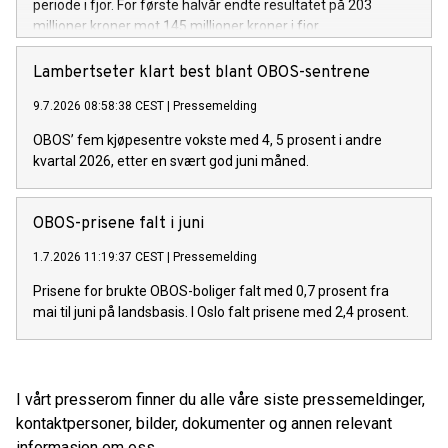
periode i fjor. For første halvår endte resultatet på 203
millioner kroner mot 145 millioner kroner i fjor.
Lambertseter klart best blant OBOS-sentrene
9.7.2026 08:58:38 CEST
|
Pressemelding
OBOS’ fem kjøpesentre vokste med 4, 5 prosent i andre
kvartal 2026, etter en svært god juni måned.
OBOS-prisene falt i juni
1.7.2026 11:19:37 CEST
|
Pressemelding
Prisene for brukte OBOS-boliger falt med 0,7 prosent fra
mai til juni på landsbasis. I Oslo falt prisene med 2,4 prosent.
I vårt presserom finner du alle våre siste pressemeldinger,
kontaktpersoner, bilder, dokumenter og annen relevant
informasjon om oss.