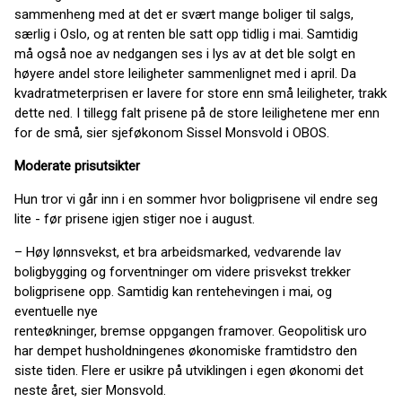
sammenheng med at det er svært mange boliger til salgs,
særlig i Oslo, og at renten ble satt opp tidlig i mai. Samtidig
må også noe av nedgangen ses i lys av at det ble solgt en
høyere andel store leiligheter sammenlignet med i april. Da
kvadratmeterprisen er lavere for store enn små leiligheter, trakk
dette ned. I tillegg falt prisene på de store leilighetene mer enn
for de små, sier sjeføkonom Sissel Monsvold i OBOS.
Moderate prisutsikter
Hun tror vi går inn i en sommer hvor boligprisene vil endre seg
lite - før prisene igjen stiger noe i august.
– Høy lønnsvekst, et bra arbeidsmarked, vedvarende lav
boligbygging og forventninger om videre prisvekst trekker
boligprisene opp. Samtidig kan rentehevingen i mai, og
eventuelle nye
renteøkninger, bremse oppgangen framover. Geopolitisk uro
har dempet husholdningenes økonomiske framtidstro den
siste tiden. Flere er usikre på utviklingen i egen økonomi det
neste året, sier Monsvold.