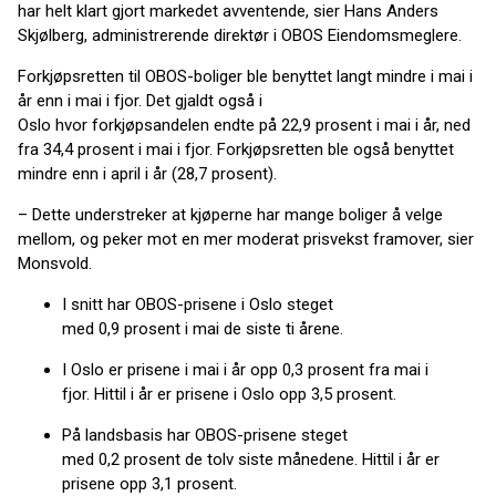
har helt klart gjort markedet avventende, sier Hans Anders
Skjølberg, administrerende direktør i OBOS Eiendomsmeglere.
Forkjøpsretten til OBOS-boliger ble benyttet langt mindre i mai i
år enn i mai i fjor. Det gjaldt også i
Oslo hvor forkjøpsandelen endte på 22,9 prosent i mai i år, ned
fra 34,4 prosent i mai i fjor. Forkjøpsretten ble også benyttet
mindre enn i april i år (28,7 prosent).
– Dette understreker at kjøperne har mange boliger å velge
mellom, og peker mot en mer moderat prisvekst framover, sier
Monsvold.
I snitt har OBOS-prisene i Oslo steget
med 0,9 prosent i mai de siste ti årene.
I Oslo er prisene i mai i år opp 0,3 prosent fra mai i
fjor. Hittil i år er prisene i Oslo opp 3,5 prosent.
På landsbasis har OBOS-prisene steget
med 0,2 prosent de tolv siste månedene. Hittil i år er
prisene opp 3,1 prosent.