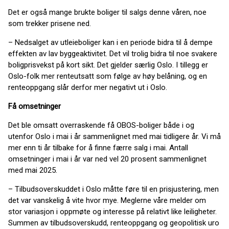
Det er også mange brukte boliger til salgs denne våren, noe
som trekker prisene ned.
– Nedsalget av utleieboliger kan i en periode bidra til å dempe
effekten av lav byggeaktivitet. Det vil trolig bidra til noe svakere
boligprisvekst på kort sikt. Det gjelder særlig Oslo. I tillegg er
Oslo-folk mer renteutsatt som følge av høy belåning, og en
renteoppgang slår derfor mer negativt ut i Oslo.
Få omsetninger
Det ble omsatt overraskende få OBOS-boliger både i og
utenfor Oslo i mai i år sammenlignet med mai tidligere år. Vi må
mer enn ti år tilbake for å finne færre salg i mai. Antall
omsetninger i mai i år var ned vel 20 prosent sammenlignet
med mai 2025.
– Tilbudsoverskuddet i Oslo måtte føre til en prisjustering, men
det var vanskelig å vite hvor mye. Meglerne våre melder om
stor variasjon i oppmøte og interesse på relativt like leiligheter.
Summen av tilbudsoverskudd, renteoppgang og geopolitisk uro