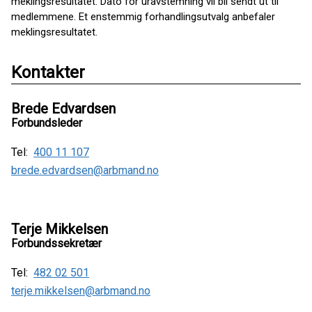
meklingsresultatet. Dato for uravstemning vil bli sendt ut til
medlemmene. Et enstemmig forhandlingsutvalg anbefaler
meklingsresultatet.
Kontakter
Brede Edvardsen
Forbundsleder
Tel:
400 11 107
brede.edvardsen@arbmand.no
Terje Mikkelsen
Forbundssekretær
Tel:
482 02 501
terje.mikkelsen@arbmand.no