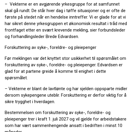
– Vekterne er en avgjørende yrkesgruppe for at samfunnet
skal gå rundt. De står hver dag i tøffe situasjoner og er ofte de
første på stedet når en hendelse inntreffer. Vi er glade for at vi
har sikret denne yrkesgruppen et økonomisk resultat i tråd med
frontfaget etter en svært krevende mekling, sier forbundsleder
og forhandlingsleder Brede Edvardsen.
Forskuttering av syke-, foreldre- og pleiepenger
Før meklingen var det knyttet stor usikkerhet til spørsmålet om
forskuttering av syke-, foreldre- og pleiepenger. Edvardsen er
glad for at partene greide å komme til enighet i dette
spørsmålet.
– Vekterne er blant de lavtlønte og har sjelden oppsparte midler
dersom sykepengene uteblir. Forskuttering er derfor viktig for å
sikre trygghet i hverdagen.
Bestemmelsen om forskuttering av syke-, foreldre- og
pleiepenger trer i kraft 1. juli 2027 og vil gjelde for arbeidstakere
som har vært sammenhengende ansatt i bedriften i minst 10