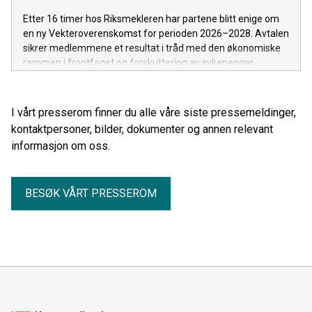
Etter 16 timer hos Riksmekleren har partene blitt enige om
en ny Vekteroverenskomst for perioden 2026–2028. Avtalen
sikrer medlemmene et resultat i tråd med den økonomiske
rammen i frontfaget og forskuttering av sykepenger.
I vårt presserom finner du alle våre siste pressemeldinger,
kontaktpersoner, bilder, dokumenter og annen relevant
informasjon om oss.
BESØK VÅRT PRESSEROM