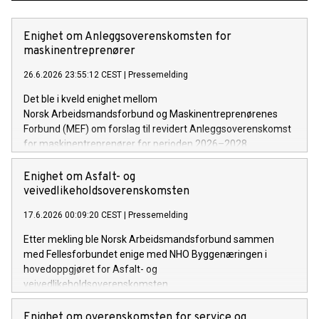
Enighet om Anleggsoverenskomsten for
maskinentreprenører
26.6.2026 23:55:12 CEST
|
Pressemelding
Det ble i kveld enighet mellom
Norsk Arbeidsmandsforbund og Maskinentreprenørenes
Forbund (MEF) om forslag til revidert Anleggsoverenskomst
for maskinentreprenører for perioden 2026–2028.
Enighet om Asfalt- og
veivedlikeholdsoverenskomsten
17.6.2026 00:09:20 CEST
|
Pressemelding
Etter mekling ble Norsk Arbeidsmandsforbund sammen
med Fellesforbundet enige med NHO Byggenæringen i
hovedoppgjøret for Asfalt- og
veivedlikeholdsoverenskomsten.
Enighet om overenskomsten for service og