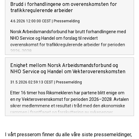
Brudd i forhandlingene om overenskomsten for
trafikkregulerende arbeider
4.6.2026 12:00:00 CEST
|
Pressemelding
Norsk Arbeidsmandsforbund har brutt forhandlingene med
NHO Service og Handel om forslag til revidert
overenskomst for trafikkregulerende arbeider for perioden
2026-2028.
Enighet mellom Norsk Arbeidsmandsforbund og
NHO Service og Handel om Vekteroverenskomsten
31.5.2026 02:59:13 CEST
|
Pressemelding
Etter 16 timer hos Riksmekleren har partene blitt enige om
en ny Vekteroverenskomst for perioden 2026–2028. Avtalen
sikrer medlemmene et resultat i tråd med den økonomiske
rammen i frontfaget og forskuttering av sykepenger.
I vårt presserom finner du alle våre siste pressemeldinger,