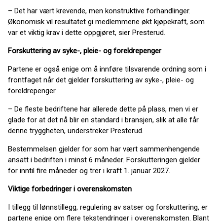
– Det har vært krevende, men konstruktive forhandlinger.
Økonomisk vil resultatet gi medlemmene økt kjøpekraft, som
var et viktig krav i dette oppgjøret, sier Presterud.
Forskuttering av syke-, pleie- og foreldrepenger
Partene er også enige om å innføre tilsvarende ordning som i
frontfaget når det gjelder forskuttering av syke-, pleie- og
foreldrepenger.
– De fleste bedriftene har allerede dette på plass, men vi er
glade for at det nå blir en standard i bransjen, slik at alle får
denne tryggheten, understreker Presterud.
Bestemmelsen gjelder for som har vært sammenhengende
ansatt i bedriften i minst 6 måneder. Forskutteringen gjelder
for inntil fire måneder og trer i kraft 1. januar 2027.
Viktige forbedringer i overenskomsten
I tillegg til lønnstillegg, regulering av satser og forskuttering, er
partene enige om flere tekstendringer i overenskomsten. Blant