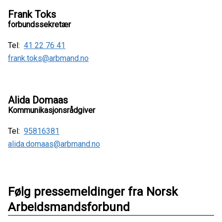
Frank Toks
forbundssekretær
Tel:
41 22 76 41
frank.toks@arbmand.no
Alida Domaas
Kommunikasjonsrådgiver
Tel:
95816381
alida.domaas@arbmand.no
Følg pressemeldinger fra Norsk
Arbeidsmandsforbund