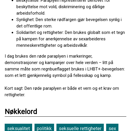
Beskyttelse: Paraplyen representerer behovet for
beskyttelse mot vold, diskriminering og dårlige
arbeidsforhold.
Synlighet: Den sterke rødfargen gjør bevegelsen synlig i
det offentlige rom.
Solidaritet og rettigheter: Den brukes globalt som et tegn
på kampen for anerkjennelse av sexarbeideres
menneskerettigheter og arbeidsvilkår.
I dag brukes den røde paraplyen i markeringer,
demonstrasjoner og kampanjer over hele verden – litt på
samme måte som regnbueflagget brukes i LHBT+-bevegelsen:
som et lett gjenkjennelig symbol på fellesskap og kamp.
Kort sagt: Den røde paraplyen er både et vern og et krav om
rettigheter.
Nøkkelord
seksualitet
politikk
seksuelle rettigheter
sex