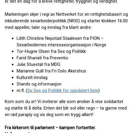
er det en dag for å kreve rettigheter, trygghet og verdighet.
Markeringen skjer i regi av Nettverket for en rettighetsbasert og
inkluderende sexarbeiderpolitikk (NRIS) og starter klokken 16.00
med appeller, taler og innslag fra blant andre:
Lilith Christine Nepstad Staalesen fra PION –
Sexarbeidernes interesseorganisasjon i Norge
Tor-Hugne Olsen fra Sex og Politikk
Farid Shariati fra Preventio
Julie Stuestøl fra MDG
Marianne Gulli fra Fri Oslo Akershus
Kulturelt innslag
Stands og informasjon
m.fl. (
Se Sex og Politikk for oppdatert liste
)
Kom som du er! Vi inviterer alle som ønsker å vise solidaritet
og støtte til å delta. Enten det blir sol eller regn – ta gjerne med
en rød paraply og vis deg som en trygg alliert!
Fra kirkerom til parlament – kampen fortsetter.