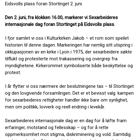
Eidsvolls plass foran Stortinget 2. juni.
Den 2. juni, fra klokken 16.00, markerer vi Sexarbeideres
internasjonale dag foran Stortinget på Eidsvolls plass.
I fjor samlet vi oss i Kulturkirken Jakob – et rom som speilet
historien til denne dagen. Markeringen har nemlig sitt utspring i
okkupasjonen av en kirke i Lyon i 1975, der sexarbeidere søkte
tilflukt og protesterte mot trakassering og overgrep fra
myndighetene. Kirkerommet symboliserte både beskyttelse og
protest.
I år flytter vi oss nærmere der beslutningene tas – til Stortinget
og den lovgivende forsamlingen. Det er et bevisst valg: kampen
for sexarbeideres rettigheter handler ikke bare om synlighet,
men om politikk, lovverk og reell endring i levekår.
Sexarbeideres internasjonale dag er en dag for å løfte fram
erfaringer, motstand og fellesskap – og for å rette
oppmerksomhet mot stigma, diskriminering og vold. Samtidig