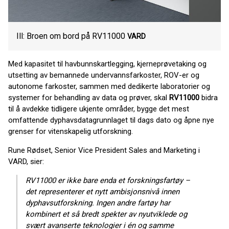
Ill: Broen om bord på RV11000
VARD
Med kapasitet til havbunnskartlegging, kjerneprøvetaking og
utsetting av bemannede undervannsfarkoster, ROV-er og
autonome farkoster, sammen med dedikerte laboratorier og
systemer for behandling av data og prøver, skal
RV11000
bidra
til å avdekke tidligere ukjente områder, bygge det mest
omfattende dyphavsdatagrunnlaget til dags dato og åpne nye
grenser for vitenskapelig utforskning.
Rune Rødset, Senior Vice President Sales and Marketing i
VARD, sier:
RV11000 er ikke bare enda et forskningsfartøy –
det representerer et nytt ambisjonsnivå innen
dyphavsutforskning. Ingen andre fartøy har
kombinert et så bredt spekter av nyutviklede og
svært avanserte teknologier i én og samme