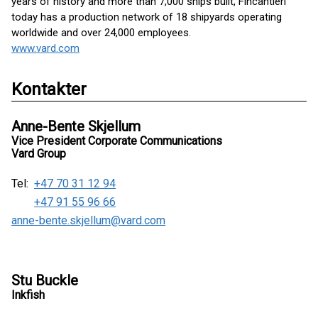
years of history and more than 7,000 ships built, Fincantieri
today has a production network of 18 shipyards operating
worldwide and over 24,000 employees.
www.vard.com
Kontakter
Anne-Bente Skjellum
Vice President Corporate Communications
Vard Group
Tel:
+47 70 31 12 94
+47 91 55 96 66
anne-bente.skjellum@vard.com
Stu Buckle
Inkfish