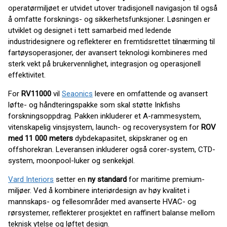
operatørmiljøet er utvidet utover tradisjonell navigasjon til også
å omfatte forsknings- og sikkerhetsfunksjoner. Løsningen er
utviklet og designet i tett samarbeid med ledende
industridesignere og reflekterer en fremtidsrettet tilnærming til
fartøysoperasjoner, der avansert teknologi kombineres med
sterk vekt på brukervennlighet, integrasjon og operasjonell
effektivitet.
For
RV11000
vil
Seaonics
levere en omfattende og avansert
løfte- og håndteringspakke som skal støtte Inkfishs
forskningsoppdrag. Pakken inkluderer et A-rammesystem,
vitenskapelig vinsjsystem, launch- og recoverysystem for
ROV
med 11 000 meters
dybdekapasitet, skipskraner og en
offshorekran. Leveransen inkluderer også corer-system, CTD-
system, moonpool-luker og senkekjøl.
Vard Interiors
setter en
ny standard
for maritime premium-
miljøer. Ved å kombinere interiørdesign av høy kvalitet i
mannskaps- og fellesområder med avanserte HVAC- og
rørsystemer, reflekterer prosjektet en raffinert balanse mellom
teknisk ytelse og løftet design.