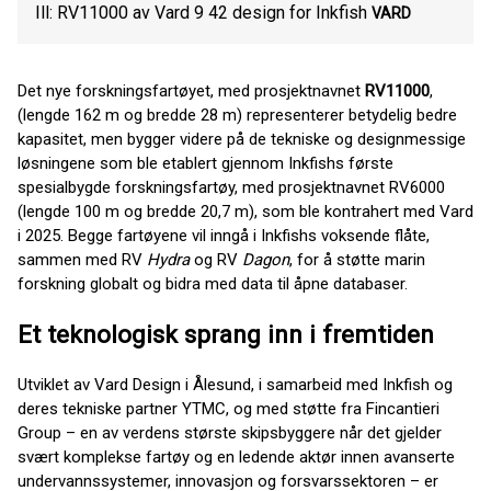
Ill: RV11000 av Vard 9 42 design for Inkfish
VARD
Det nye forskningsfartøyet, med prosjektnavnet
RV11000
,
(lengde 162 m og bredde 28 m) representerer betydelig bedre
kapasitet, men bygger videre på de tekniske og designmessige
løsningene som ble etablert gjennom Inkfishs første
spesialbygde forskningsfartøy, med prosjektnavnet RV6000
(lengde 100 m og bredde 20,7 m), som ble kontrahert med Vard
i 2025. Begge fartøyene vil inngå i Inkfishs voksende flåte,
sammen med RV
Hydra
og RV
Dagon
, for å støtte marin
forskning globalt og bidra med data til åpne databaser.
Et teknologisk sprang inn i fremtiden
Utviklet av Vard Design i Ålesund, i samarbeid med Inkfish og
deres tekniske partner YTMC, og med støtte fra Fincantieri
Group – en av verdens største skipsbyggere når det gjelder
svært komplekse fartøy og en ledende aktør innen avanserte
undervannssystemer, innovasjon og forsvarssektoren – er