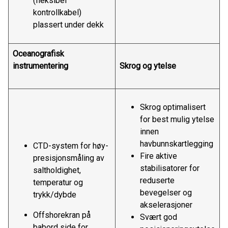
(fleksibel
kontrollkabel)
plassert under dekk
Oceanografisk
instrumentering
Skrog og ytelse
Skrog optimalisert
for best mulig ytelse
innen
havbunnskartlegging
CTD-system for høy-
Fire aktive
presisjonsmåling av
stabilisatorer for
saltholdighet,
reduserte
temperatur og
bevegelser og
trykk/dybde
akselerasjoner
Offshorekran på
Svært god
babord side for