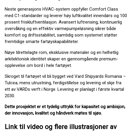
Neste generasjons HVAC-system oppfyller Comfort Class
med C1-standarder og leverer høy luftkvalitet innendørs og 100
prosent friskluftventilasjon. Avansert luftrensing, kontinuerlig
overvåking og en effektiv varmepumpeløsning sikrer både
komfort og driftsstabilitet, samtidig som systemet støtter
fremtidige smarte fartøyskapabiliteter.
Nøye tilrettelagte rom, eksklusive materialer og en helhetlig
arkitektonisk identitet skaper en gjennomgående premium-
opplevelse om bord i hele fartøyet.
Skroget til fartøyet vil bli bygget ved Vard Shipyards Romania –
Tulcea, mens utrustning, ferdigstillelse og levering vil skje fra
ett av VARDs verft i Norge. Levering er planlagt i første kvartal
2030.
Dette prosjektet er et tydelig uttrykk for kapasitet og ambisjon,
der innovasjon, kvalitet og håndverk møtes til sjøs.
Link til
video
og flere illustrasjoner av