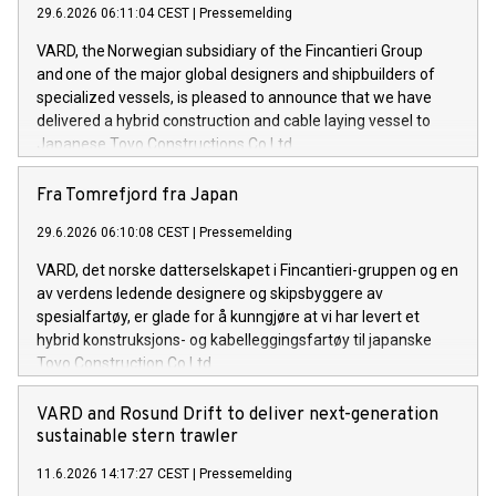
29.6.2026 06:11:04 CEST
|
Pressemelding
vessels VARD has signed of its kind. The value of the
contract exceeds 220 mill. euros.
VARD, the Norwegian subsidiary of the Fincantieri Group
and one of the major global designers and shipbuilders of
specialized vessels, is pleased to announce that we have
delivered a hybrid construction and cable laying vessel to
Japanese Toyo Constructions Co Ltd.
Fra Tomrefjord fra Japan
29.6.2026 06:10:08 CEST
|
Pressemelding
VARD, det norske datterselskapet i Fincantieri-gruppen og en
av verdens ledende designere og skipsbyggere av
spesialfartøy, er glade for å kunngjøre at vi har levert et
hybrid konstruksjons- og kabelleggingsfartøy til japanske
Toyo Construction Co Ltd.
VARD and Rosund Drift to deliver next-generation
sustainable stern trawler
11.6.2026 14:17:27 CEST
|
Pressemelding