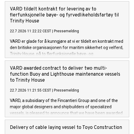
VARD tildelt kontrakt for levering av to
flerfunksjonelle bøye- og fyrvedlikeholdsfartøy til
Trinity House
22.7.2026 11:22:22 CEST
|
Pressemelding
VARD er glade for å kunngjøre at vi er tildelt en kontrakt med
den britiske organisasjonen for maritim sikkerhet og velferd,
Trinity House, på to flerfunksjonelle bøye- og
fyrvedlikeholdsfartøy. Dette er de to første fartøyene av
denne typen VARD har signert kontrakt på. Kontraktsverdien
VARD awarded contract to deliver two multi-
overstiger 220 millioner euro.
function Buoy and Lighthouse maintenance vessels
to Trinity House
22.7.2026 11:21:55 CEST
|
Pressemelding
VARD, a subsidiary of the Fincantieri Group and one of the
major global designers and shipbuilders of specialized
vessels, is pleased to announce that we have been awarded
a contract with the British maritime safety and welfare
organisation Trinity House for two multi-function Buoy and
Delivery of cable laying vessel to Toyo Construction
Lighthouse maintenance vessels. These are the first two