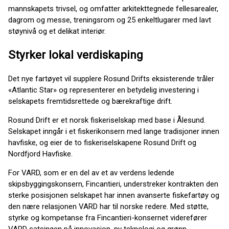
mannskapets trivsel, og omfatter arkitekttegnede fellesarealer,
dagrom og messe, treningsrom og 25 enkeltlugarer med lavt
støynivå og et delikat interiør.
Styrker lokal verdiskaping
Det nye fartøyet vil supplere Rosund Drifts eksisterende tråler
«Atlantic Star» og representerer en betydelig investering i
selskapets fremtidsrettede og bærekraftige drift.
Rosund Drift er et norsk fiskeriselskap med base i Ålesund.
Selskapet inngår i et fiskerikonsern med lange tradisjoner innen
havfiske, og eier de to fiskeriselskapene Rosund Drift og
Nordfjord Havfiske.
For VARD, som er en del av et av verdens ledende
skipsbyggingskonsern, Fincantieri, understreker kontrakten den
sterke posisjonen selskapet har innen avanserte fiskefartøy og
den nære relasjonen VARD har til norske redere. Med støtte,
styrke og kompetanse fra Fincantieri-konsernet viderefører
VARD satsingen på innovasjon, ny teknologi og grønn