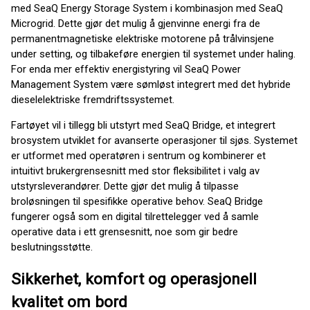
med SeaQ Energy Storage System i kombinasjon med SeaQ
Microgrid. Dette gjør det mulig å gjenvinne energi fra de
permanentmagnetiske elektriske motorene på trålvinsjene
under setting, og tilbakeføre energien til systemet under haling.
For enda mer effektiv energistyring vil SeaQ Power
Management System være sømløst integrert med det hybride
dieselelektriske fremdriftssystemet.
Fartøyet vil i tillegg bli utstyrt med SeaQ Bridge, et integrert
brosystem utviklet for avanserte operasjoner til sjøs. Systemet
er utformet med operatøren i sentrum og kombinerer et
intuitivt brukergrensesnitt med stor fleksibilitet i valg av
utstyrsleverandører. Dette gjør det mulig å tilpasse
broløsningen til spesifikke operative behov. SeaQ Bridge
fungerer også som en digital tilrettelegger ved å samle
operative data i ett grensesnitt, noe som gir bedre
beslutningsstøtte.
Sikkerhet, komfort og operasjonell
kvalitet om bord