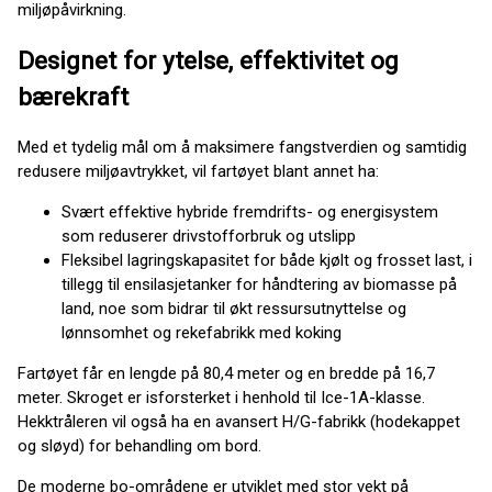
miljøpåvirkning.
Designet for ytelse, effektivitet og
bærekraft
Med et tydelig mål om å maksimere fangstverdien og samtidig
redusere miljøavtrykket, vil fartøyet blant annet ha:
Svært effektive hybride fremdrifts- og energisystem
som reduserer drivstofforbruk og utslipp
Fleksibel lagringskapasitet for både kjølt og frosset last, i
tillegg til ensilasjetanker for håndtering av biomasse på
land, noe som bidrar til økt ressursutnyttelse og
lønnsomhet og rekefabrikk med koking
Fartøyet får en lengde på 80,4 meter og en bredde på 16,7
meter. Skroget er isforsterket i henhold til Ice-1A-klasse.
Hekktråleren vil også ha en avansert H/G-fabrikk (hodekappet
og sløyd) for behandling om bord.
De moderne bo-områdene er utviklet med stor vekt på