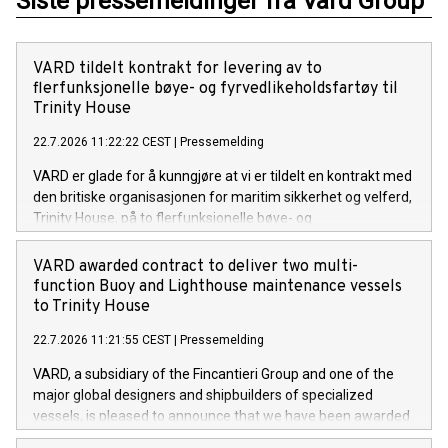
Siste pressemeldinger fra Vard Group
VARD tildelt kontrakt for levering av to
flerfunksjonelle bøye- og fyrvedlikeholdsfartøy til
Trinity House
22.7.2026 11:22:22 CEST
|
Pressemelding
VARD er glade for å kunngjøre at vi er tildelt en kontrakt med
den britiske organisasjonen for maritim sikkerhet og velferd,
Trinity House, på to flerfunksjonelle bøye- og
fyrvedlikeholdsfartøy. Dette er de to første fartøyene av
denne typen VARD har signert kontrakt på. Kontraktsverdien
VARD awarded contract to deliver two multi-
overstiger 220 millioner euro.
function Buoy and Lighthouse maintenance vessels
to Trinity House
22.7.2026 11:21:55 CEST
|
Pressemelding
VARD, a subsidiary of the Fincantieri Group and one of the
major global designers and shipbuilders of specialized
vessels, is pleased to announce that we have been awarded
a contract with the British maritime safety and welfare