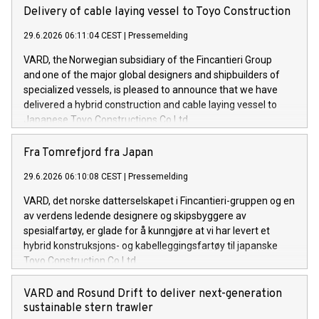
organisation Trinity House for two multi-function Buoy and
Delivery of cable laying vessel to Toyo Construction
Lighthouse maintenance vessels. These are the first two
29.6.2026 06:11:04 CEST
|
Pressemelding
vessels VARD has signed of its kind. The value of the
contract exceeds 220 mill. euros.
VARD, the Norwegian subsidiary of the Fincantieri Group
and one of the major global designers and shipbuilders of
specialized vessels, is pleased to announce that we have
delivered a hybrid construction and cable laying vessel to
Japanese Toyo Constructions Co Ltd.
Fra Tomrefjord fra Japan
29.6.2026 06:10:08 CEST
|
Pressemelding
VARD, det norske datterselskapet i Fincantieri-gruppen og en
av verdens ledende designere og skipsbyggere av
spesialfartøy, er glade for å kunngjøre at vi har levert et
hybrid konstruksjons- og kabelleggingsfartøy til japanske
Toyo Construction Co Ltd.
VARD and Rosund Drift to deliver next-generation
sustainable stern trawler