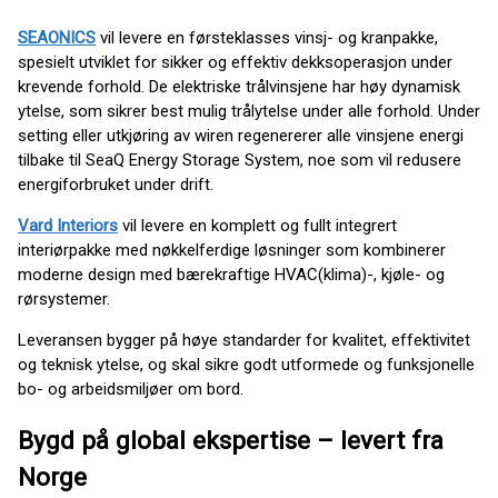
SEAONICS
vil levere en førsteklasses vinsj- og kranpakke,
spesielt utviklet for sikker og effektiv dekksoperasjon under
krevende forhold. De elektriske trålvinsjene har høy dynamisk
ytelse, som sikrer best mulig trålytelse under alle forhold. Under
setting eller utkjøring av wiren regenererer alle vinsjene energi
tilbake til SeaQ Energy Storage System, noe som vil redusere
energiforbruket under drift.
Vard Interiors
vil levere en komplett og fullt integrert
interiørpakke med nøkkelferdige løsninger som kombinerer
moderne design med bærekraftige HVAC(klima)-, kjøle- og
rørsystemer.
Leveransen bygger på høye standarder for kvalitet, effektivitet
og teknisk ytelse, og skal sikre godt utformede og funksjonelle
bo- og arbeidsmiljøer om bord.
Bygd på global ekspertise – levert fra
Norge