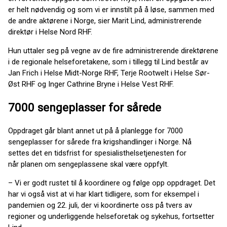
er helt nødvendig og som vi er innstilt på å løse, sammen med
de andre aktørene i Norge, sier Marit Lind, administrerende
direktør i Helse Nord RHF.
Hun uttaler seg på vegne av de fire administrerende direktørene
i de regionale helseforetakene, som i tillegg til Lind består av
Jan Frich i Helse Midt-Norge RHF, Terje Rootwelt i Helse Sør-
Øst RHF og Inger Cathrine Bryne i Helse Vest RHF.
7000 sengeplasser for sårede
Oppdraget går blant annet ut på å planlegge for 7000
sengeplasser for sårede fra krigshandlinger i Norge. Nå
settes det en tidsfrist for spesialisthelsetjenesten for
når planen om sengeplassene skal være oppfylt.
– Vi er godt rustet til å koordinere og følge opp oppdraget. Det
har vi også vist at vi har klart tidligere, som for eksempel i
pandemien og 22. juli, der vi koordinerte oss på tvers av
regioner og underliggende helseforetak og sykehus, fortsetter