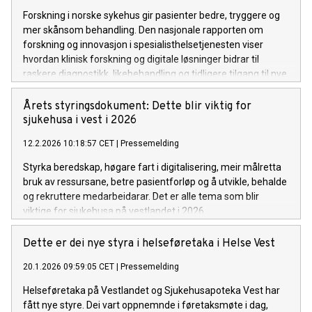
Forskning i norske sykehus gir pasienter bedre, tryggere og
mer skånsom behandling. Den nasjonale rapporten om
forskning og innovasjon i spesialisthelsetjenesten viser
hvordan klinisk forskning og digitale løsninger bidrar til
raskere diagnostikk, likebehandling og tidligere tilgang til nye
behandlingsmetoder.
Årets styringsdokument: Dette blir viktig for
sjukehusa i vest i 2026
12.2.2026 10:18:57 CET
|
Pressemelding
Styrka beredskap, høgare fart i digitalisering, meir målretta
bruk av ressursane, betre pasientforløp og å utvikle, behalde
og rekruttere medarbeidarar. Det er alle tema som blir
viktige for sjukehusa på vestlandet i 2026.
Dette er dei nye styra i helseføretaka i Helse Vest
20.1.2026 09:59:05 CET
|
Pressemelding
Helseføretaka på Vestlandet og Sjukehusapoteka Vest har
fått nye styre. Dei vart oppnemnde i føretaksmøte i dag,