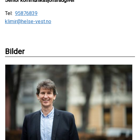
Senior kommunikasjonsrådgiver
Tel:
95876839
klimir@helse-vest.no
Bilder