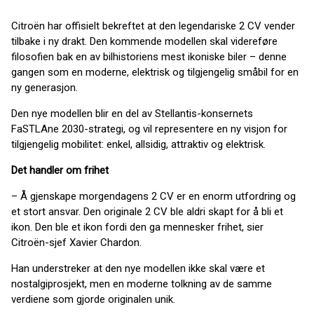
Citroën har offisielt bekreftet at den legendariske 2 CV vender
tilbake i ny drakt. Den kommende modellen skal videreføre
filosofien bak en av bilhistoriens mest ikoniske biler – denne
gangen som en moderne, elektrisk og tilgjengelig småbil for en
ny generasjon.
Den nye modellen blir en del av Stellantis-konsernets
FaSTLAne 2030-strategi, og vil representere en ny visjon for
tilgjengelig mobilitet: enkel, allsidig, attraktiv og elektrisk.
Det handler om frihet
– Å gjenskape morgendagens 2 CV er en enorm utfordring og
et stort ansvar. Den originale 2 CV ble aldri skapt for å bli et
ikon. Den ble et ikon fordi den ga mennesker frihet, sier
Citroën-sjef Xavier Chardon.
Han understreker at den nye modellen ikke skal være et
nostalgiprosjekt, men en moderne tolkning av de samme
verdiene som gjorde originalen unik.