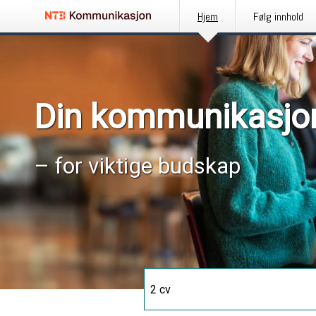
Hjem
Følg innhold
Din kommunikasjo
– for viktige budskap