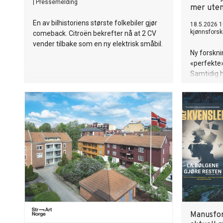
|
Pressemelding
mer ute
En av bilhistoriens største folkebiler gjør
18.5.2026 1
kjønnsforsk
comeback. Citroën bekrefter nå at 2 CV
vender tilbake som en ny elektrisk småbil.
Ny forskni
«perfekte»
Samtidig h
arbeidsma
lav sosial
Manusfor