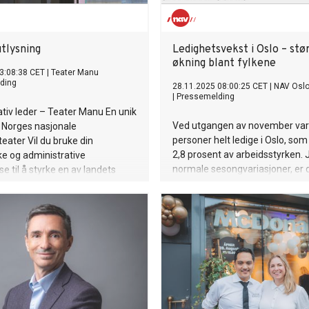
utlysning
Ledighetsvekst i Oslo – stø
økning blant fylkene
3:08:38 CET
|
Teater Manu
ding
28.11.2025 08:00:25 CET
|
NAV Osl
|
Pressemelding
tiv leder – Teater Manu En unik
Ved utgangen av november var
 i Norges nasjonale
personer helt ledige i Oslo, som 
eater Vil du bruke din
2,8 prosent av arbeidsstyrken. 
e og administrative
normale sesongvariasjoner, er 
 til å styrke en av landets
økning på 2,3 prosent sammen
gne kunstinstitusjoner? Teater
forrige måned. Oslo er fylket 
orges nasjonale
sterkeste veksten i november.
eater, og produserer
ll scenekunst. Vårt
ikum er den tegnspråklige
en, men forestillingene er også
gjengelige for alle. Vi søker nå
trativ leder med solid
forståelse, god struktur og