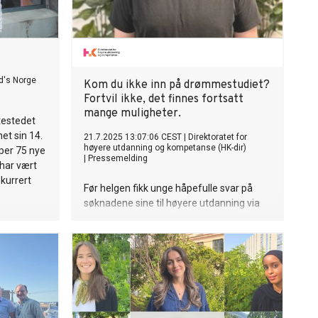
's Norge
Kom du ikke inn på drømmestudiet?
Fortvil ikke, det finnes fortsatt
mange muligheter.
utestedet
et sin 14.
21.7.2025 13:07:06 CEST
|
Direktoratet for
høyere utdanning og kompetanse (HK-dir)
aper 75 nye
|
Pressemelding
 har vært
kurrert
Før helgen fikk unge håpefulle svar på
søknadene sine til høyere utdanning via
samordna opptak. Selv om de aller fleste
kvalifiserte søkerne får tilbud om
studieplass, kan det være noen som er
skuffet.