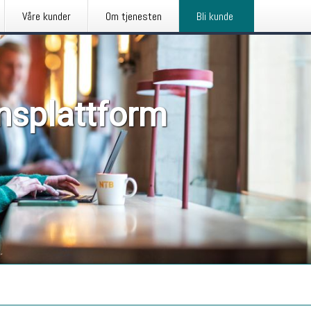
Våre kunder
Om tjenesten
Bli kunde
nsplattform