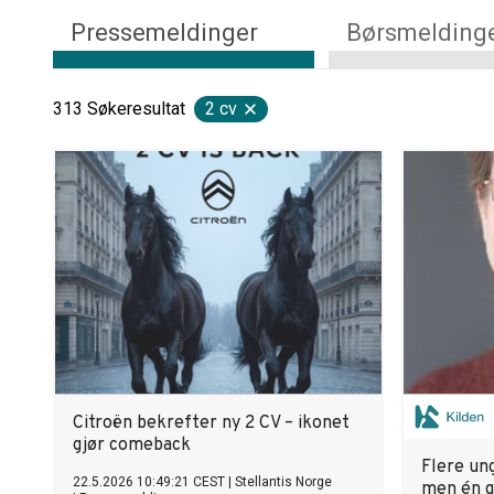
Pressemeldinger
Børsmelding
313
Søkeresultat
2 cv
Citroën bekrefter ny 2 CV – ikonet
gjør comeback
Flere ung
22.5.2026 10:49:21 CEST
|
Stellantis Norge
men én g