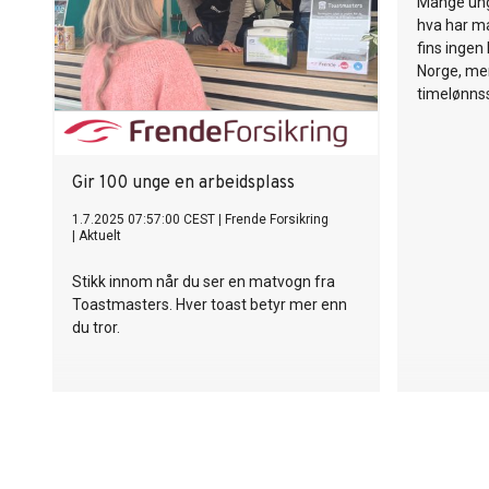
Mange ung
hva har ma
fins ingen
Norge, me
timelønnss
Gir 100 unge en arbeidsplass
1.7.2025 07:57:00 CEST
|
Frende Forsikring
|
Aktuelt
Stikk innom når du ser en matvogn fra
Toastmasters. Hver toast betyr mer enn
du tror.