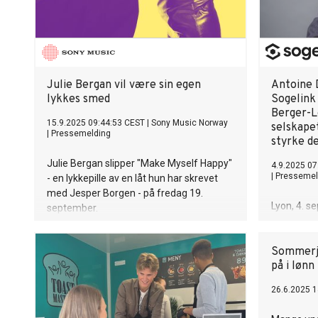
trygg fora
miljøet. St
videre utv
kombinerer
forståelse,
teater der
Julie Bergan vil være sin egen
Antoine 
sentrum.
lykkes smed
Sogelink
Berger-L
15.9.2025 09:44:53 CEST
|
Sony Music Norway
selskape
|
Pressemelding
styrke d
Julie Bergan slipper "Make Myself Happy"
4.9.2025 07
|
Pressemel
- en lykkepille av en låt hun har skrevet
med Jesper Borgen - på fredag 19.
Lyon, 4. s
september.
(tidligere
Norge), en
programvar
Sommerjo
på i lønn
infrastrukt
kapittel m
26.6.2025 1
Dumurgier