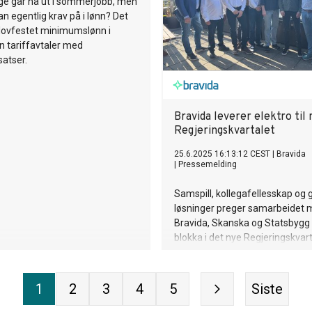
e går nå ut i sommerjobb, men
n egentlig krav på i lønn? Det
 lovfestet minimumslønn i
n tariffavtaler med
atser.
Bravida leverer elektro til 
Regjeringskvartalet
25.6.2025 16:13:12 CEST
|
Bravida
|
Pressemelding
Samspill, kollegafellesskap og
løsninger preger samarbeidet 
Bravida, Skanska og Statsbygg 
blokka i det nye Regjeringskvart
bygges.
1
2
3
4
5
Siste