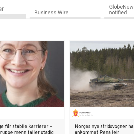
GlobeNews
er
Business Wire
notified
e får stabile karrierer –
Norges nye stridsvogner ha
ruppe menn faller stadig
ankommet Rena leir