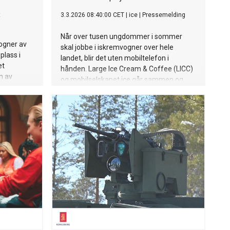
t
3.3.2026 08:40:00 CET
|
ice
|
Pressemelding
Når over tusen ungdommer i sommer
vogner av
skal jobbe i iskremvogner over hele
plass i
landet, blir det uten mobiltelefon i
et
hånden. Large Ice Cream & Coffee (LICC)
n av
og mobilselskapet ice går sammen og
innfører mobilfrie arbeidsplasser.