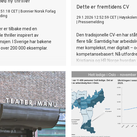
ed ny thriller
Dette er fremtidens CV
:51:18 CET
|
Bonnier Norsk Forlag
ding
29.1.2026 12:52:59 CET
|
Høyskolen 
|
Pressemelding
er er tilbake med en
Den tradisjonelle CV-en har ståt
e thriller inspirert av
flere tiår. Samtidig har arbeidsliv
nsjen. I Sverige har bøkene
mer komplekst, mer digitalt – 
 over 200 000 eksemplar.
kompetansebasert. Nå utfordr
Kristiania og HR Norge hvordan 
vurderer mennesker når vi rekru