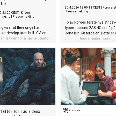
nfor
30.4.2026 13:00:18 CEST
|
Forsvare
|
Pressemelding
0:23:29 CEST
|
Kilden
ning.no
|
Pressemelding
To av Norges første nye strids
ng viser at flere unge har
typen Leopard 2A8 NO er nå på 
 karriereløp uten hull i CV-en.
Rena leir i Østerdalen. Dette er 
ar risikoen for å havne utenfor
vesentlig ledd i moderniseringe
rkedet økt for noen menn med
Hæren.
 bakgrunn.
fatter for «Solsidan»