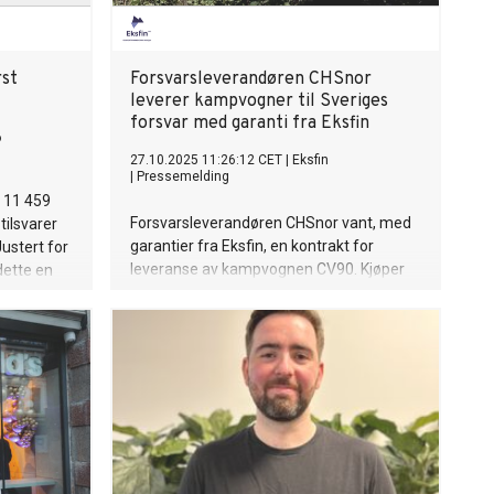
rst
Forsvarsleverandøren CHSnor
leverer kampvogner til Sveriges
forsvar med garanti fra Eksfin
o
27.10.2025 11:26:12 CET
|
Eksfin
|
Pressemelding
 11 459
Forsvarsleverandøren CHSnor vant, med
tilsvarer
garantier fra Eksfin, en kontrakt for
Justert for
leveranse av kampvognen CV90. Kjøper
dette en
er en del av verdens største
lignet med
forsvarskonsern BAE Systems.
med den
Sluttbruker er Sveriges forsvar, som skal
erstatte vogner som er donert til Ukraina.