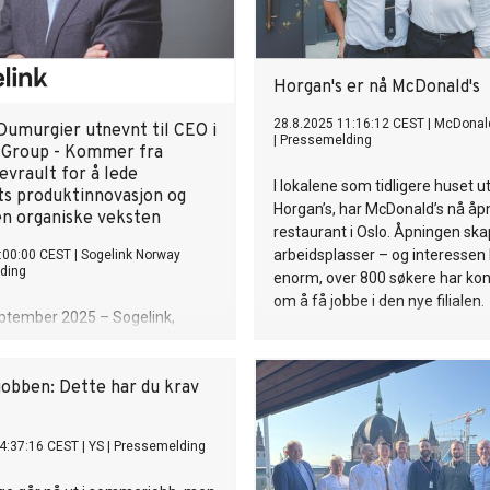
nkring i det tegnspråklige
illingen er sentral i teatrets
ikling – og passer for deg som
 faglig tyngde med kulturell
Horgan's er nå McDonald's
 og som ønsker å bidra til et
 tegnspråk og døvekultur står i
28.8.2025 11:16:12 CEST
|
McDonald
Dumurgier utnevnt til CEO i
|
Pressemelding
 Group - Kommer fra
evrault for å lede
I lokalene som tidligere huset 
ts produktinnovasjon og
Horgan’s, har McDonald’s nå åpn
en organiske veksten
restaurant i Oslo. Åpningen sk
arbeidsplasser – og interessen
:00:00 CEST
|
Sogelink Norway
ding
enorm, over 800 søkere har kon
om å få jobbe i den nye filialen.
eptember 2025 – Sogelink,
 kjent som Focus Software i
 europeisk leder innen
e for digitalisering av
bben: Dette har du krav
urprosjekter, innleder et nytt
ed utnevnelsen av Antoine
4:37:16 CEST
|
YS
|
Pressemelding
 som CEO for konsernet.