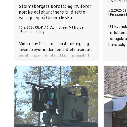
aktuell m
Stolmakergata borettslag inviterer
6.2.2026 09
norske gatekunstnere til å sette
|
Pressemel
varig preg på Grünerløkka
Ulf Kvensl
10.2.2026 08:41:16 CET
|
Street Art Norge
|
Pressemelding
frittståend
forlagsbra
Midt i et av Oslos mest historietunge og
hans solgt
levende byområder åpner Stolmakergata
borettslag nå for et nytt kunstprosjekt. I
samarbeid med Street Art Norge utlyses
det nå en åpen konkurranse for
gatekunstnere fra hele landet.