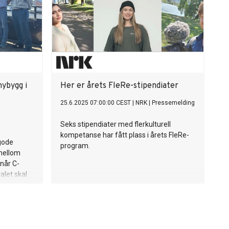
nybygg i
Her er årets FleRe-stipendiater
25.6.2025 07:00:00 CEST
|
NRK
|
Pressemelding
Seks stipendiater med flerkulturell
kompetanse har fått plass i årets FleRe-
 gode
program.
mellom
når C-
alet skal