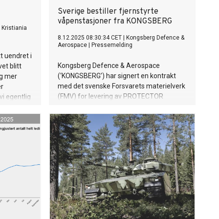
Sverige bestiller fjernstyrte
våpenstasjoner fra KONGSBERG
Kristiania
8.12.2025 08:30:34 CET
|
Kongsberg Defence &
Aerospace
|
Pressemelding
t uendret i
Kongsberg Defence & Aerospace
et blitt
(‘KONGSBERG’) har signert en kontrakt
og mer
med det svenske Forsvarets materielverk
er
(FMV) for levering av PROTECTOR
vi egentlig
fjernstyrte våpenstasjoner til blant annet
tterer.
stridskjøretøyet CV90.