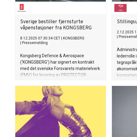
Sverige bestiller fjernstyrte
Stillings
våpenstasjoner fra KONGSBERG
2.12.2025 1
|
Pressemel
8.12.2025 07:30:34 CET
|
KONGSBERG
|
Pressemelding
Administra
Kongsberg Defence & Aerospace
lederrolle
(‘KONGSBERG’) har signert en kontrakt
tegnspråkt
med det svenske Forsvarets materielverk
økonomisk
(FMV) for levering av PROTECTOR
kompetanse
fjernstyrte våpenstasjoner til blant annet
mest sære
stridskjøretøyet CV90.
Manu er N
tegnspråkt
profesjone
kjernepubl
befolkning
åpne og til
en adminis
økonomisk 