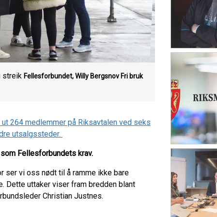
 streik
Fellesforbundet, Willy Bergsnov
Fri bruk
a ut 264 medlemmer på Riksavtalen ved seks
ndre utsalgssteder.
t som Fellesforbundets krav.
 ser vi oss nødt til å ramme ikke bare
e. Dette uttaker viser fram bredden blant
rbundsleder Christian Justnes.