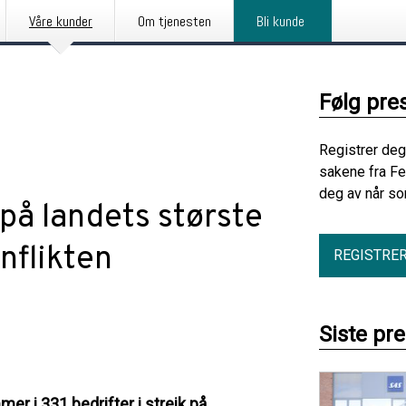
Våre kunder
Om tjenesten
Bli kunde
Følg pre
Registrer deg
sakene fra Fe
deg av når so
 på landets største
onflikten
REGISTRE
Siste pr
er i 331 bedrifter i streik på