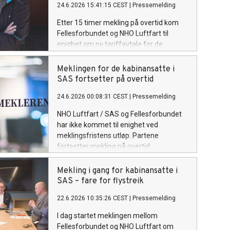
24.6.2026 15:41:15 CEST
|
Pressemelding
Etter 15 timer mekling på overtid kom
Fellesforbundet og NHO Luftfart til
enighet om ny tariffavtale for de
kabinansatte i SAS. Flystreiken er
dermed avverget.
Meklingen for de kabinansatte i
SAS fortsetter på overtid
24.6.2026 00:08:31 CEST
|
Pressemelding
NHO Luftfart / SAS og Fellesforbundet
har ikke kommet til enighet ved
meklingsfristens utløp. Partene
fortsetter mekling på overtid.
Mekling i gang for kabinansatte i
SAS – fare for flystreik
22.6.2026 10:35:26 CEST
|
Pressemelding
I dag startet meklingen mellom
Fellesforbundet og NHO Luftfart om