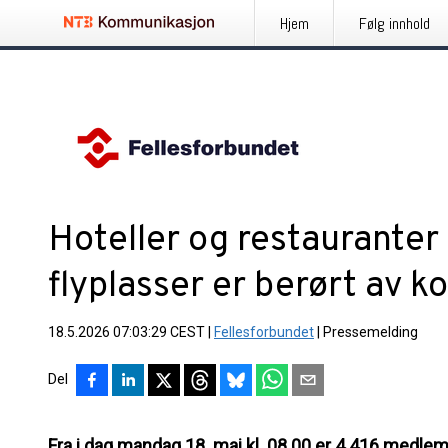
Hjem
Følg innhold
Hoteller og restauranter
flyplasser er berørt av k
18.5.2026 07:03:29 CEST
|
Fellesforbundet
|
Pressemelding
Del
Fra i dag mandag 18. mai kl. 08.00 er 4 416 medlemm