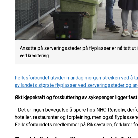
Ansatte på serveringssteder på flyplasser er nå tatt ut i
ved kreditering
Fellesforbundet utvider mandag morgen streiken ved å t
av landets største flyplasser ved serveringssteder og a
Økt kjøpekraft og forskuttering av sykepenger ligger fas
- Det er ingen bevegelse å spore hos NHO Reiseliv, derfor
hoteller, restauranter og forpleining, men også flyplassen
Fellesforbundets medlemmer på Riksavtalen, forklarer fo