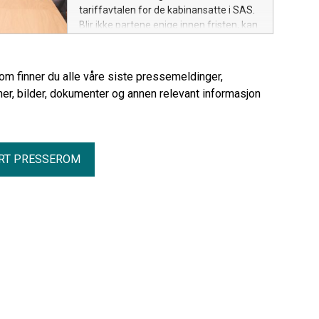
tariffavtalen for de kabinansatte i SAS.
Blir ikke partene enige innen fristen, kan
det bli streik fra onsdag.
rom finner du alle våre siste pressemeldinger,
er, bilder, dokumenter og annen relevant informasjon
RT PRESSEROM