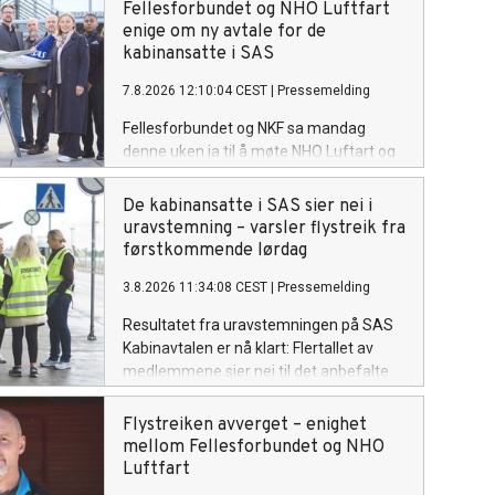
Fellesforbundet og NHO Luftfart
enige om ny avtale for de
kabinansatte i SAS
7.8.2026 12:10:04 CEST
|
Pressemelding
Fellesforbundet og NKF sa mandag
denne uken ja til å møte NHO Luftart og
SAS på nøytral grunn hos Riksmekler
med et mål om å komme fram til et
De kabinansatte i SAS sier nei i
forbedret resultat vi kunne legge fram
uravstemning – varsler flystreik fra
for våre medlemmer.
førstkommende lørdag
3.8.2026 11:34:08 CEST
|
Pressemelding
Resultatet fra uravstemningen på SAS
Kabinavtalen er nå klart: Flertallet av
medlemmene sier nei til det anbefalte
forslaget. Fellesforbundet sender derfor
ut ny plassfratredelse for samtlige av
Flystreiken avverget – enighet
forbundets medlemmer på SAS
mellom Fellesforbundet og NHO
Kabinavtalen.
Luftfart