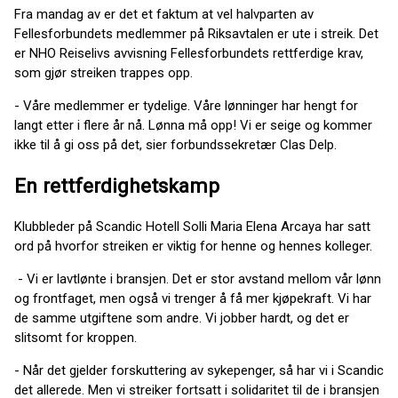
Fra mandag av er det et faktum at vel halvparten av
Fellesforbundets medlemmer på Riksavtalen er ute i streik. Det
er NHO Reiselivs avvisning Fellesforbundets rettferdige krav,
som gjør streiken trappes opp.
- Våre medlemmer er tydelige. Våre lønninger har hengt for
langt etter i flere år nå. Lønna må opp! Vi er seige og kommer
ikke til å gi oss på det, sier forbundssekretær Clas Delp.
En rettferdighetskamp
Klubbleder på Scandic Hotell Solli Maria Elena Arcaya har satt
ord på hvorfor streiken er viktig for henne og hennes kolleger.
- Vi er lavtlønte i bransjen. Det er stor avstand mellom vår lønn
og frontfaget, men også vi trenger å få mer kjøpekraft. Vi har
de samme utgiftene som andre. Vi jobber hardt, og det er
slitsomt for kroppen.
- Når det gjelder forskuttering av sykepenger, så har vi i Scandic
det allerede. Men vi streiker fortsatt i solidaritet til de i bransjen