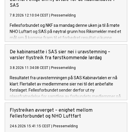
SAS
7.8.2026 12:10:04 CEST
|
Pressemelding
Fellesforbundet og NKF sa mandag denne uken ja til å møte
NHO Luftart og SAS på nøytral grunn hos Riksmekler med et
mål om å komme fram til et forbedret resultat vi kunne
legge fram for våre medlemmer.
De kabinansatte i SAS sier nei i uravstemning –
varsler flystreik fra førstkommende lørdag
3.8.2026 11:34:08 CEST
|
Pressemelding
Resultatet fra uravstemningen på SAS Kabinavtalen er nå
klart: Flertallet av medlemmene sier nei til det anbefalte
forslaget. Fellesforbundet sender derfor ut ny
plassfratredelse for samtlige av forbundets medlemmer på
SAS Kabinavtalen.
Flystreiken avverget – enighet mellom
Fellesforbundet og NHO Luftfart
24.6.2026 15:41:15 CEST
|
Pressemelding