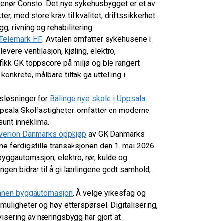
renør Consto. Det nye sykehusbygget er et av
, med store krav til kvalitet, driftssikkerhet
, rivning og rehabilitering.
Telemark HF
. Avtalen omfatter sykehusene i
vere ventilasjon, kjøling, elektro,
fikk GK toppscore på miljø og ble rangert
konkrete, målbare tiltak ga uttelling i
sløsninger for
Bälinge nye skole i Uppsala
.
psala Skolfastigheter, omfatter en moderne
sunt inneklima.
verion Danmarks oppkjøp
av GK Danmarks
 ferdigstille transaksjonen den 1. mai 2026.
yggautomasjon, elektro, rør, kulde og
ngen bidrar til å gi lærlingene godt samhold,
g innen byggautomasjon
. Å velge yrkesfag og
 muligheter og høy etterspørsel. Digitalisering,
visering av næringsbygg har gjort at