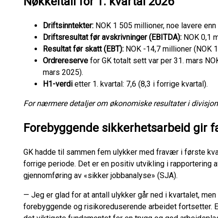
Nøkkeltall for 1. kvartal 2026
Driftsinntekter:
NOK 1 505 millioner, noe lavere enn 
Driftsresultat før avskrivninger (EBITDA):
NOK 0,1 mil
Resultat før skatt (EBT):
NOK -14,7 millioner (NOK 10,
Ordrereserve
for GK totalt sett var per 31. mars NO
mars 2025).
H1-verdi
etter 1. kvartal: 7,6 (8,3 i forrige kvartal).
For nærmere detaljer om økonomiske resultater i divisjone
Forebyggende sikkerhetsarbeid gir f
GK hadde til sammen fem ulykker med fravær i første kvart
forrige periode. Det er en positiv utvikling i rapporterin
gjennomføring av «sikker jobbanalyse» (SJA).
— Jeg er glad for at antall ulykker går ned i kvartalet, me
forebyggende og risikoreduserende arbeidet fortsetter. En