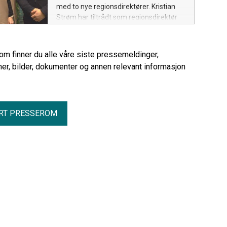
med to nye regionsdirektører. Kristian
Strøm har tiltrådt som regionsdirektør
for Stor-Oslo og Sør-Øst, mens Rustam
Arzumov tar over ansvaret for Region
Vest.
rom finner du alle våre siste pressemeldinger,
er, bilder, dokumenter og annen relevant informasjon
RT PRESSEROM