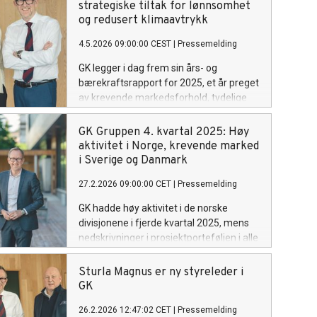
strategiske tiltak for lønnsomhet
og redusert klimaavtrykk
4.5.2026 09:00:00 CEST
|
Pressemelding
GK legger i dag frem sin års- og
bærekraftsrapport for 2025, et år preget
av krevende markedsforhold, tydelige
strategiske veivalg og fornyet kraft i
arbeidet med lønnsom omstilling og
GK Gruppen 4. kvartal 2025: Høy
utslippskutt.
aktivitet i Norge, krevende marked
i Sverige og Danmark
27.2.2026 09:00:00 CET
|
Pressemelding
GK hadde høy aktivitet i de norske
divisjonene i fjerde kvartal 2025, mens
nedskrivninger i prosjektporteføljen i alle
land påvirket konsernets samlede
lønnsomhet. Konsernet styrker samtidig
Sturla Magnus er ny styreleder i
sin finansielle posisjon med salg av den
GK
danske virksomheten, og går inn i 2026
26.2.2026 12:47:02 CET
|
Pressemelding
med en solid ordrereserve, økende