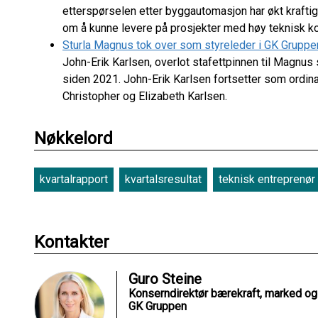
etterspørselen etter byggautomasjon har økt krafti
om å kunne levere på prosjekter med høy teknisk k
Sturla Magnus tok over som styreleder i GK Gruppe
John-Erik Karlsen, overlot stafettpinnen til Magnu
siden 2021. John-Erik Karlsen fortsetter som ord
Christopher og Elizabeth Karlsen.
Nøkkelord
kvartalrapport
kvartalsresultat
teknisk entreprenør
Kontakter
Guro Steine
Konserndirektør bærekraft, marked o
GK Gruppen