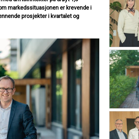
lv om markedssituasjonen er krevende i
ennende prosjekter i kvartalet og