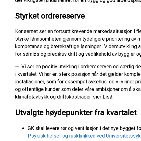
det viktigste fundamentet for en trygg og god arbeidspla
Styrket ordrereserve
Konsernet ser en fortsatt krevende markedssituasjon i fler
styrke lønnsomheten gjennom tydeligere prioritering av m
kompetanse og bærekraftige løsninger. Videreutvikling a
for sømløs og prediktiv drift og vedlikehold av bygg er ogs
— Vi ser en positiv utvikling i ordrereserven og særlig d
i kvartalet. Vi har en sterk posisjon når det gjelder kom
installasjoner, som for eksempel sykehus, og vi vinner p
og offentlige kunder som deler våre ambisjoner om å sk
klimafotavtrykk og driftskostnader, sier Lisø.
Utvalgte høydepunkter fra kvartalet
GK skal levere rør og ventilasjon i det nye bygget fo
Psykisk helse- og rusklinikken ved Universitetss