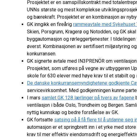
Prosjektet er en samspillskontrakt med totalentrep
UNNs største og mest komplekse utviklingsprosjekter
og bærekraft. Prosjektet er en kombinasjon av nybygg
GK inngikk en fireårig
rammeavtale med Sykehuset 
Skien, Porsgrunn, Kragerø og Notodden, og GK skal le
byggautomasjon og rørleggertjenester. I tildelingen 
øverst. Kombinasjonen av sertifisert miljøstyring og 
konkurransen.
GK signerte avtale med IN3PRENÖR om ventilasjon
Prosjektet, som utføres på vegne av utbyggeren Up
skole for 630 elever med høye krav til et stabilt og 
De danske konkurransemyndighetene godkjente Ca
servicevirksomhet. Med godkjenningen kunne partene
I mars
samlet GK 128 lærlinger på tvers av fagene
b
ventilasjon i både Oslo, Trondheim og Bergen. Samli
nyttig kunnskap og bedre forståelse av GK.
GK fortsatte
satsing på å få flere til å utdanne se
automasjon er et springbrett inn i et yrke med store
krav til mer effektiv eiendomsdrift og energieffekti