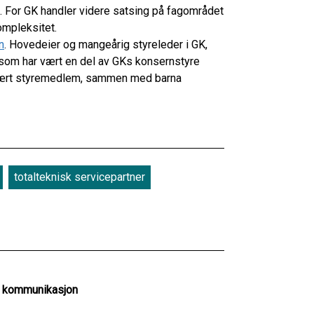
g. For GK handler videre satsing på fagområdet
ompleksitet.
n
. Hovedeier og mangeårig styreleder i GK,
s som har vært en del av GKs konsernstyre
inært styremedlem, sammen med barna
totalteknisk servicepartner
g kommunikasjon