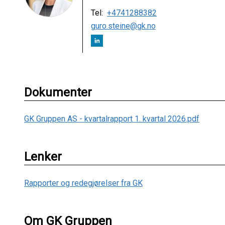
Tel:
+4741288382
guro.steine@gk.no
Dokumenter
GK Gruppen AS - kvartalrapport 1. kvartal 2026.pdf
Lenker
Rapporter og redegjørelser fra GK
Om GK Gruppen