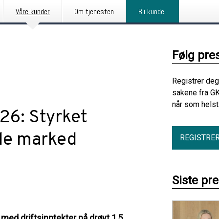
Våre kunder
Om tjenesten
Bli kunde
Følg pre
Registrer deg
sakene fra GK
når som helst
26: Styrket
nde marked
REGISTRE
Siste pr
l med driftsinntekter på drøyt 1,5