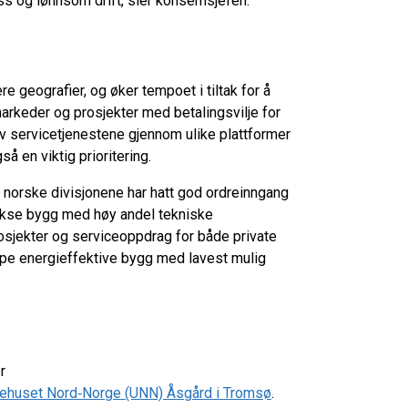
ss og lønnsom drift, sier konsernsjefen.
e geografier, og øker tempoet i tiltak for å
arkeder og prosjekter med betalingsvilje for
v servicetjenestene gjennom ulike plattformer
å en viktig prioritering.
e norske divisjonene har hatt god ordreinngang
plekse bygg med høy andel tekniske
rosjekter og serviceoppdrag for både private
ape energieffektive bygg med lavest mulig
r
ykehuset Nord‑Norge (UNN) Åsgård i Tromsø
.