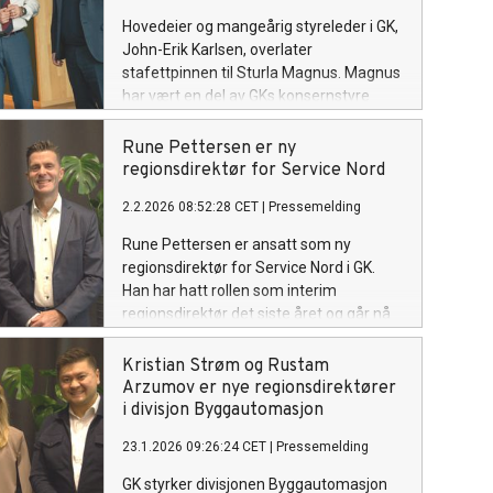
etterspørsel etter flerfaglige oppdrag og
Hovedeier og mangeårig styreleder i GK,
vekst innen byggautomasjon og ROT-
John-Erik Karlsen, overlater
prosjekter.
stafettpinnen til Sturla Magnus. Magnus
har vært en del av GKs konsernstyre
siden 2021 og tar nå over som leder av
styret.
Rune Pettersen er ny
regionsdirektør for Service Nord
2.2.2026 08:52:28 CET
|
Pressemelding
Rune Pettersen er ansatt som ny
regionsdirektør for Service Nord i GK.
Han har hatt rollen som interim
regionsdirektør det siste året og går nå
permanent inn i stillingen.
Kristian Strøm og Rustam
Arzumov er nye regionsdirektører
i divisjon Byggautomasjon
23.1.2026 09:26:24 CET
|
Pressemelding
GK styrker divisjonen Byggautomasjon