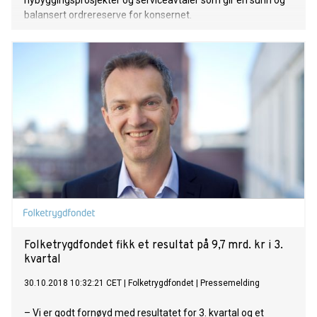
nybyggingsprosjekter og serviceavtaler som gir en sunn og
balansert ordrereserve for konsernet.
Folketrygdfondet fikk et resultat på 9,7 mrd. kr i 3.
kvartal
30.10.2018 10:32:21 CET
|
Folketrygdfondet
|
Pressemelding
– Vi er godt fornøyd med resultatet for 3. kvartal og et