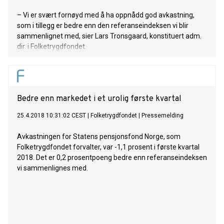
– Vi er svært fornøyd med å ha oppnådd god avkastning,
som i tillegg er bedre enn den referanseindeksen vi blir
sammenlignet med, sier Lars Tronsgaard, konstituert adm.
dir. i Folketrygdfondet.
Bedre enn markedet i et urolig første kvartal
25.4.2018 10:31:02 CEST
|
Folketrygdfondet
|
Pressemelding
Avkastningen for Statens pensjonsfond Norge, som
Folketrygdfondet forvalter, var -1,1 prosent i første kvartal
2018. Det er 0,2 prosentpoeng bedre enn referanseindeksen
vi sammenlignes med.