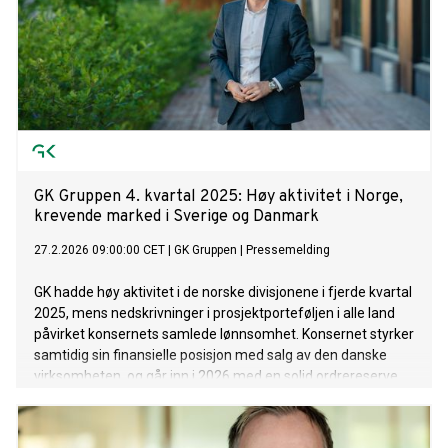
GK Gruppen 4. kvartal 2025: Høy aktivitet i Norge,
krevende marked i Sverige og Danmark
27.2.2026 09:00:00 CET
|
GK Gruppen
|
Pressemelding
GK hadde høy aktivitet i de norske divisjonene i fjerde kvartal
2025, mens nedskrivninger i prosjektporteføljen i alle land
påvirket konsernets samlede lønnsomhet. Konsernet styrker
samtidig sin finansielle posisjon med salg av den danske
virksomheten, og går inn i 2026 med en solid ordrereserve,
økende etterspørsel etter flerfaglige oppdrag og vekst innen
byggautomasjon og ROT-prosjekter.