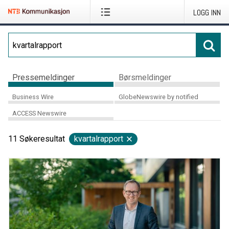
LOGG INN
Pressemeldinger
Børsmeldinger
Business Wire
GlobeNewswire by notified
ACCESS Newswire
11
Søkeresultat
kvartalrapport