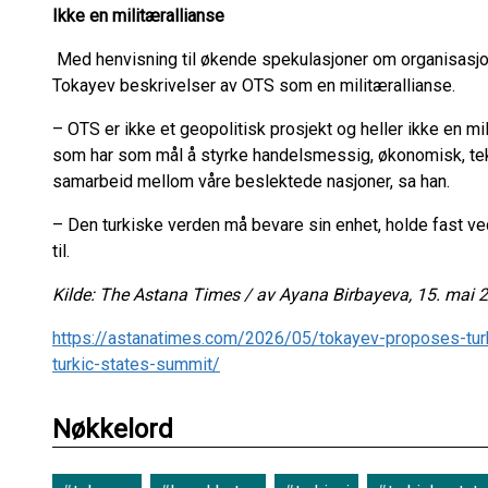
Ikke en militærallianse
Med henvisning til økende spekulasjoner om organisasjo
Tokayev beskrivelser av OTS som en militærallianse.
– OTS er ikke et geopolitisk prosjekt og heller ikke en mi
som har som mål å styrke handelsmessig, økonomisk, tekno
samarbeid mellom våre beslektede nasjoner, sa han.
– Den turkiske verden må bevare sin enhet, holde fast v
til.
Kilde: The Astana Times / av Ayana Birbayeva, 15. mai 
https://astanatimes.com/2026/05/tokayev-proposes-turkic
turkic-states-summit/
Nøkkelord