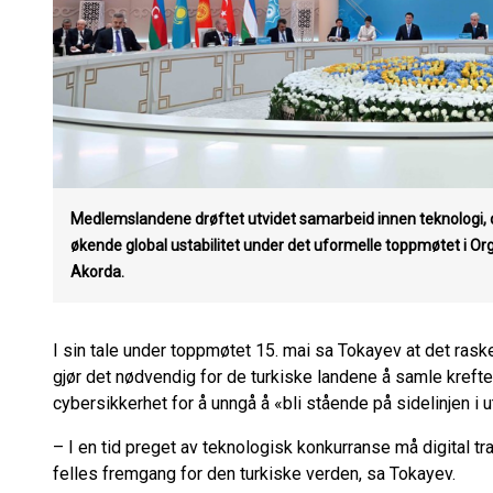
Medlemslandene drøftet utvidet samarbeid innen teknologi, dig
økende global ustabilitet under det uformelle toppmøtet i Orga
Akorda.
I sin tale under toppmøtet 15. mai sa Tokayev at det ras
gjør det nødvendig for de turkiske landene å samle kreften
cybersikkerhet for å unngå å «bli stående på sidelinjen i u
– I en tid preget av teknologisk konkurranse må digital tr
felles fremgang for den turkiske verden, sa Tokayev.