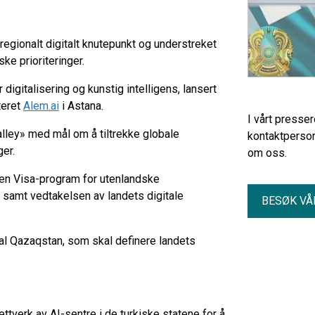
egionalt digitalt knutepunkt og understreket
ske prioriteringer.
igitalisering og kunstig intelligens, lansert
teret
Alem.ai
i Astana.
I vårt presse
alley» med mål om å tiltrekke globale
kontaktperson
er.
om oss.
en Visa-program for utenlandske
r, samt vedtakelsen av landets digitale
BESØK VÅ
tal Qazaqstan, som skal definere landets
ttverk av AI-sentre i de turkiske statene for å