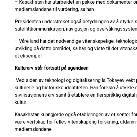
– Kasakhstan har utarbeidet en pakke med dokumenter om 
medlemslandene til vurdering, sa han.
Presidenten understreket også betydningen av å styrke s
satellittkommunikasjon, navigasjon og overvåkingssyste
– Våre land har det nødvendige vitenskapelige, teknologi
utvikling på dette området, sa han og viste til det viten
et eksempel.
Kulturarv står fortsatt på agendaen
Ved siden av teknologi og digitalisering la Tokayev vekt
kulturelle og historiske identiteten. Han foreslo å utvikl
sivilisasjonens arv samt å etablere en flerspråklig digital
kultur.
Kasakhstan kunngjorde også etableringen av et senter for t
være vertskap for felles vitenskapelig forskning, utdanni
medlemslandene.