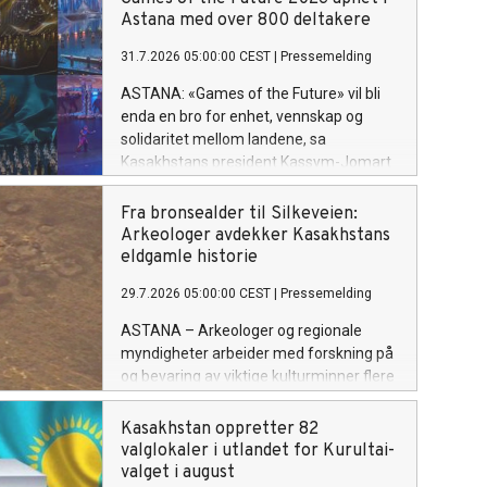
kultur fra hele verden.
Astana med over 800 deltakere
31.7.2026 05:00:00 CEST
|
Pressemelding
ASTANA: «Games of the Future» vil bli
enda en bro for enhet, vennskap og
solidaritet mellom landene, sa
Kasakhstans president Kassym-Jomart
Tokayev da han åpnet den
internasjonale turneringen i Astana 29.
Fra bronsealder til Silkeveien:
juli.
Arkeologer avdekker Kasakhstans
eldgamle historie
29.7.2026 05:00:00 CEST
|
Pressemelding
ASTANA – Arkeologer og regionale
myndigheter arbeider med forskning på
og bevaring av viktige kulturminner flere
steder i Kasakhstan. Fra
bronsealderbosetninger i Rudny til
Kasakhstan oppretter 82
monumenter fra Den gylne horde og et
valglokaler i utlandet for Kurultai-
gammelt handelsknutepunkt ved Det
valget i august