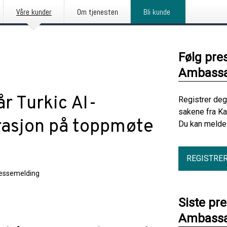
Våre kunder
Om tjenesten
Bli kunde
Følg pre
Ambassa
r Turkic AI-
Registrer deg
sakene fra K
grasjon på toppmøte
Du kan melde 
REGISTRE
essemelding
Siste pr
Ambassa