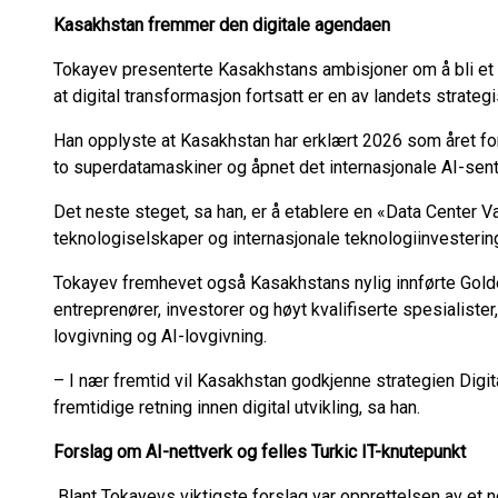
Kasakhstan fremmer den digitale agendaen
Tokayev presenterte Kasakhstans ambisjoner om å bli et r
at digital transformasjon fortsatt er en av landets strategi
Han opplyste at Kasakhstan har erklært 2026 som året for d
to superdatamaskiner og åpnet det internasjonale AI-sen
Det neste steget, sa han, er å etablere en «Data Center V
teknologiselskaper og internasjonale teknologiinvestering
Tokayev fremhevet også Kasakhstans nylig innførte Gold
entreprenører, investorer og høyt kvalifiserte spesialiste
lovgivning og AI-lovgivning.
– I nær fremtid vil Kasakhstan godkjenne strategien Digi
fremtidige retning innen digital utvikling, sa han.
Forslag om AI-nettverk og felles Turkic IT-knutepunkt
Blant Tokayevs viktigste forslag var opprettelsen av et ne