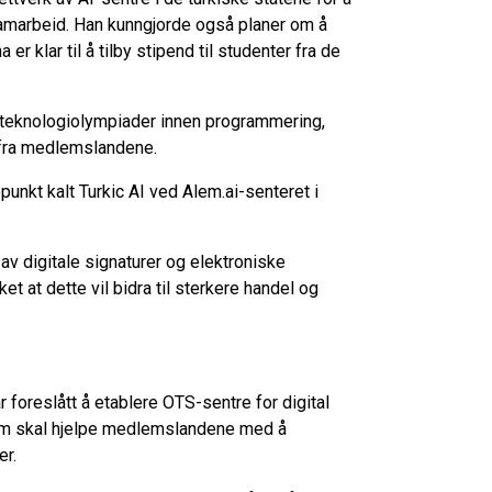
samarbeid. Han kunngjorde også planer om å
er klar til å tilby stipend til studenter fra de
g teknologiolympiader innen programmering,
e fra medlemslandene.
tepunkt kalt Turkic AI ved Alem.ai-senteret i
av digitale signaturer og elektroniske
at dette vil bidra til sterkere handel og
 foreslått å etablere OTS-sentre for digital
som skal hjelpe medlemslandene med å
er.