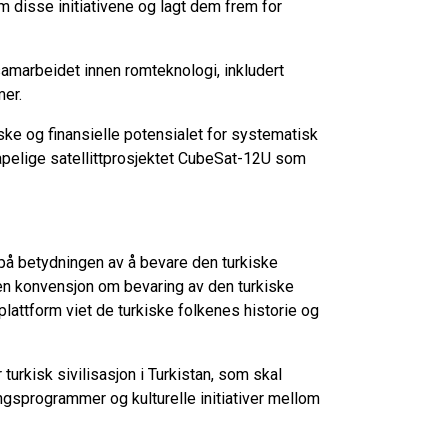
disse initiativene og lagt dem frem for
amarbeidet innen romteknologi, inkludert
mer.
ske og finansielle potensialet for systematisk
skapelige satellittprosjektet CubeSat-12U som
 på betydningen av å bevare den turkiske
e en konvensjon om bevaring av den turkiske
 plattform viet de turkiske folkenes historie og
urkisk sivilisasjon i Turkistan, som skal
ngsprogrammer og kulturelle initiativer mellom