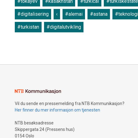
#tokayev
#kasakhstan
#turkicai
#turkiskestate
#digitalisering
‹
#alemai
#astana
#teknolog
#turkistan
#digitalutvikling
Vil du sende en pressemelding fra NTB Kommunikasjon?
Her finner du mer informasjon om tjenesten
NTB besøksadresse
Skippergata 24 (Pressens hus)
0154 Oslo