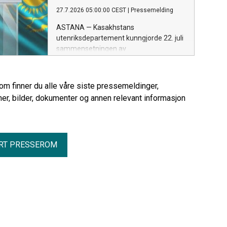
kaspiske hav, gir arbeidet ny kunnskap
27.7.2026 05:00:00 CEST
|
Pressemelding
om landets arkeologiske arv og bidrar til
langsiktig bevaring.
ASTANA — Kasakhstans
utenriksdepartement kunngjorde 22. juli
sammensetningen av
valgkommisjonene som er opprettet ved
landets diplomatiske stasjoner i utlandet
for å organisere stemmegivningen ved
rom finner du alle våre siste pressemeldinger,
valget til Kurultai 23. august.
er, bilder, dokumenter og annen relevant informasjon
RT PRESSEROM