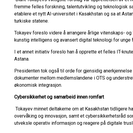
fremme felles forskning, talentutvikling og teknologisk 
etablere et nytt AI-universitet i Kasakhstan og sa at Astana 
turkiske statene.
Tokayev foreslo videre å arrangere årlige vitenskaps- o
kunstig intelligens og avansert digital teknologi for ung
I et annet initiativ foreslo han å opprette et felles IT-knu
Astana.
Presidenten tok også til orde for gjensidig anerkjennelse 
dokumenter mellom medlemslandene i OTS og understreket 
økonomisk integrasjon.
Cybersikkerhet og samarbeid innen romfart
Tokayev minnet deltakerne om at Kasakhstan tidligere har
overvåking og innovasjon, samt et cybersikkerhetsråd 
utveksle operativ informasjon og reagere på digitale trusl