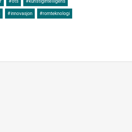
r
#ots
#kunstigintelligens
i
#innovasjon
#romteknologi