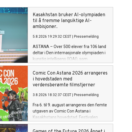
Kasakhstan bruker AI-olympiaden
til å fremme langsiktige AI-
ambisjoner.
5.8.2026 19:29:32 CEST
|
Pressemelding
ASTANA – Over 500 elever fra 106 land
deltar i Den internasjonale olympiaden i
kunstig intelligens (IOAI), som
arrangeres i Astana fra 2. til 8. august.
Vertskapet brukes av Kasakhstan til å
Comic Con Astana 2026 arrangeres
vise landets ambisjon om å bli en av
i hovedstaden med
Eurasias ledende AI-økonomier.
verdensberømte filmstjerner
3.8.2026 18:32:37 CEST
|
Pressemelding
Fra 6. til 9. august arrangeres den femte
utgaven av Comic Con Astana i
Kasakhstans hovedstad. Festivalen
samler fans av film, serier, tegneserier,
dataspill, anime og annen moderne
Games of the Future 2026 åpnet i