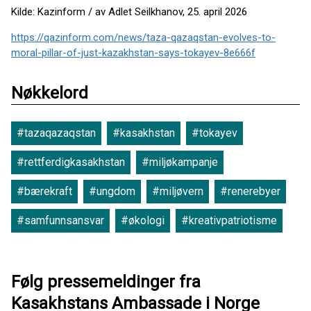
Kilde: Kazinform / av Adlet Seilkhanov, 25. april 2026
https://qazinform.com/news/taza-qazaqstan-evolves-to-
moral-pillar-of-just-kazakhstan-says-tokayev-8e666f
Nøkkelord
#tazaqazaqstan
#kasakhstan
#tokayev
#rettferdigkasakhstan
#miljøkampanje
#bærekraft
#ungdom
#miljøvern
#renerebyer
#samfunnsansvar
#økologi
#kreativpatriotisme
Følg pressemeldinger fra
Kasakhstans Ambassade i Norge