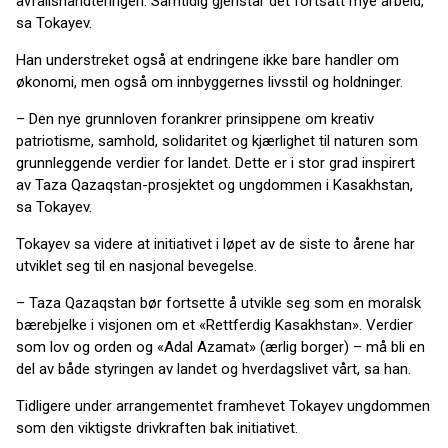
avfallshåndteringen. Samtidig gjenstår det fortsatt mye arbeid,
sa Tokayev.
Han understreket også at endringene ikke bare handler om
økonomi, men også om innbyggernes livsstil og holdninger.
– Den nye grunnloven forankrer prinsippene om kreativ
patriotisme, samhold, solidaritet og kjærlighet til naturen som
grunnleggende verdier for landet. Dette er i stor grad inspirert
av Taza Qazaqstan-prosjektet og ungdommen i Kasakhstan,
sa Tokayev.
Tokayev sa videre at initiativet i løpet av de siste to årene har
utviklet seg til en nasjonal bevegelse.
– Taza Qazaqstan bør fortsette å utvikle seg som en moralsk
bærebjelke i visjonen om et «Rettferdig Kasakhstan». Verdier
som lov og orden og «Adal Azamat» (ærlig borger) – må bli en
del av både styringen av landet og hverdagslivet vårt, sa han.
Tidligere under arrangementet framhevet Tokayev ungdommen
som den viktigste drivkraften bak initiativet.