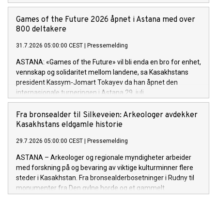
Games of the Future 2026 åpnet i Astana med over
800 deltakere
31.7.2026 05:00:00 CEST
|
Pressemelding
ASTANA: «Games of the Future» vil bli enda en bro for enhet,
vennskap og solidaritet mellom landene, sa Kasakhstans
president Kassym-Jomart Tokayev da han åpnet den
internasjonale turneringen i Astana 29. juli.
Fra bronsealder til Silkeveien: Arkeologer avdekker
Kasakhstans eldgamle historie
29.7.2026 05:00:00 CEST
|
Pressemelding
ASTANA – Arkeologer og regionale myndigheter arbeider
med forskning på og bevaring av viktige kulturminner flere
steder i Kasakhstan. Fra bronsealderbosetninger i Rudny til
monumenter fra Den gylne horde og et gammelt
handelsknutepunkt ved Det kaspiske hav, gir arbeidet ny
kunnskap om landets arkeologiske arv og bidrar til langsiktig