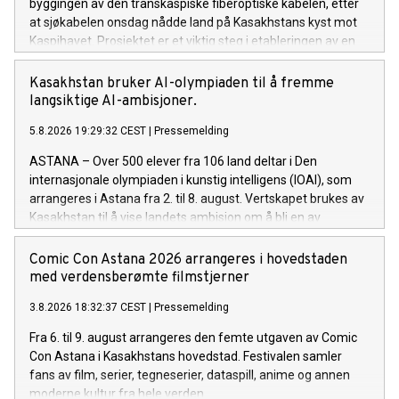
byggingen av den transkaspiske fiberoptiske kabelen, etter
at sjøkabelen onsdag nådde land på Kasakhstans kyst mot
Kaspihavet. Prosjektet er et viktig steg i etableringen av en
ny høyhastighets digital forbindelse mellom Asia og Europa.
Kasakhstan bruker AI-olympiaden til å fremme
langsiktige AI-ambisjoner.
5.8.2026 19:29:32 CEST
|
Pressemelding
ASTANA – Over 500 elever fra 106 land deltar i Den
internasjonale olympiaden i kunstig intelligens (IOAI), som
arrangeres i Astana fra 2. til 8. august. Vertskapet brukes av
Kasakhstan til å vise landets ambisjon om å bli en av
Eurasias ledende AI-økonomier.
Comic Con Astana 2026 arrangeres i hovedstaden
med verdensberømte filmstjerner
3.8.2026 18:32:37 CEST
|
Pressemelding
Fra 6. til 9. august arrangeres den femte utgaven av Comic
Con Astana i Kasakhstans hovedstad. Festivalen samler
fans av film, serier, tegneserier, dataspill, anime og annen
moderne kultur fra hele verden.