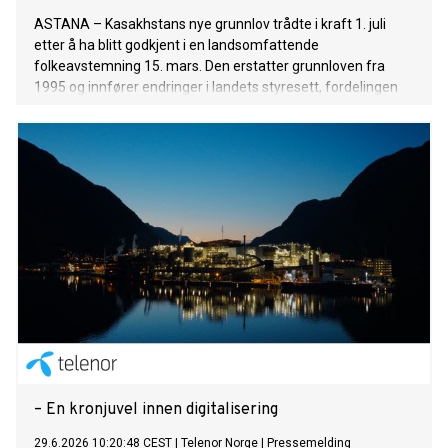
ASTANA – Kasakhstans nye grunnlov trådte i kraft 1. juli
etter å ha blitt godkjent i en landsomfattende
folkeavstemning 15. mars. Den erstatter grunnloven fra
1995 og innfører endringer i landets styresett, fordelingen
av statsmakten, de konstitusjonelle rettighetene og de
offentlige institusjonene.
– En kronjuvel innen digitalisering
29.6.2026 10:20:48 CEST
|
Telenor Norge
|
Pressemelding