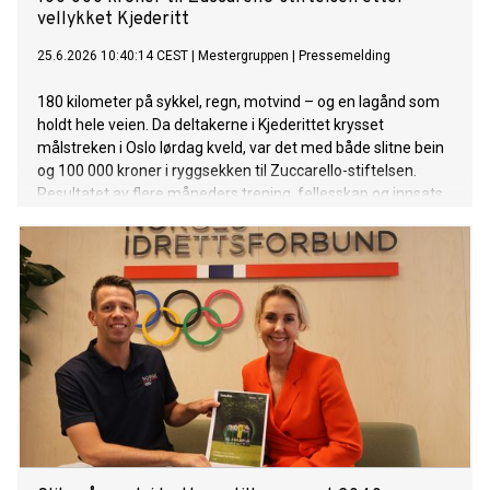
vellykket Kjederitt
25.6.2026 10:40:14 CEST
|
Mestergruppen
|
Pressemelding
180 kilometer på sykkel, regn, motvind – og en lagånd som
holdt hele veien. Da deltakerne i Kjederittet krysset
målstreken i Oslo lørdag kveld, var det med både slitne bein
og 100 000 kroner i ryggsekken til Zuccarello-stiftelsen.
Resultatet av flere måneders trening, fellesskap og innsats
på tvers av kjedene i Mestergruppen.