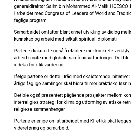
generaldirektør Salim bin Mohammed Al-Malik i ICESCO. I
i arbeidet med Congress of Leaders of World and Traditio
faglige program.
Samarbeidet omfatter blant annet utvikling av dialog mellom
kunnskap og arbeid med såkalt spirituell diplomati.
Partene diskuterte også å etablere mer konkrete verktøy 
arbeid i møte med globale samfunnsutfordringer. Det ble bl
indeks for slik vurdering.
Ifølge partene er dette i tråd med eksisterende initiative
årlige faglige samlinger skal bidra til mer praktiske løsnin
Det ble også presentert pågående prosjekter mellom kon
interreligiøs strategi for klima og utforming av etiske retni
religiøse sammenhenger.
Partene er enige om at arbeidet med KI-etikk skal legge
videreføring og samarbeid.