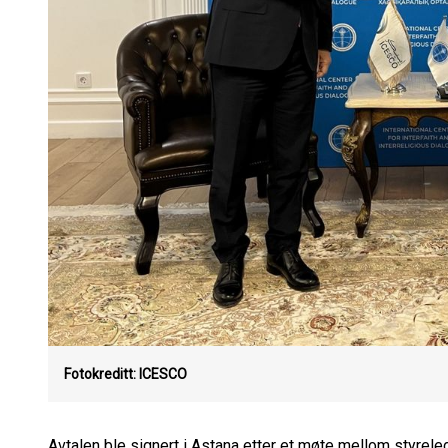
Fotokreditt: ICESCO
Avtalen ble signert i Astana etter et møte mellom styrel