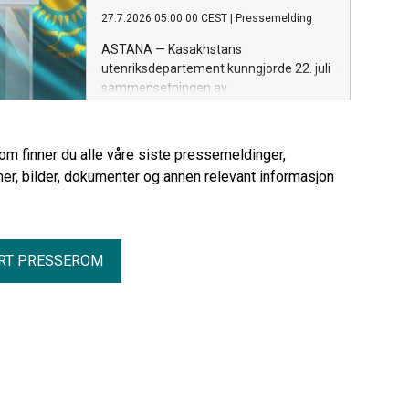
kaspiske hav, gir arbeidet ny kunnskap
27.7.2026 05:00:00 CEST
|
Pressemelding
om landets arkeologiske arv og bidrar til
langsiktig bevaring.
ASTANA — Kasakhstans
utenriksdepartement kunngjorde 22. juli
sammensetningen av
valgkommisjonene som er opprettet ved
landets diplomatiske stasjoner i utlandet
for å organisere stemmegivningen ved
rom finner du alle våre siste pressemeldinger,
valget til Kurultai 23. august.
er, bilder, dokumenter og annen relevant informasjon
RT PRESSEROM