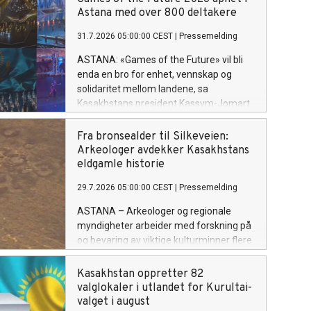
kultur fra hele verden.
Astana med over 800 deltakere
31.7.2026 05:00:00 CEST
|
Pressemelding
ASTANA: «Games of the Future» vil bli
enda en bro for enhet, vennskap og
solidaritet mellom landene, sa
Kasakhstans president Kassym-Jomart
Tokayev da han åpnet den
internasjonale turneringen i Astana 29.
Fra bronsealder til Silkeveien:
juli.
Arkeologer avdekker Kasakhstans
eldgamle historie
29.7.2026 05:00:00 CEST
|
Pressemelding
ASTANA – Arkeologer og regionale
myndigheter arbeider med forskning på
og bevaring av viktige kulturminner flere
steder i Kasakhstan. Fra
bronsealderbosetninger i Rudny til
Kasakhstan oppretter 82
monumenter fra Den gylne horde og et
valglokaler i utlandet for Kurultai-
gammelt handelsknutepunkt ved Det
valget i august