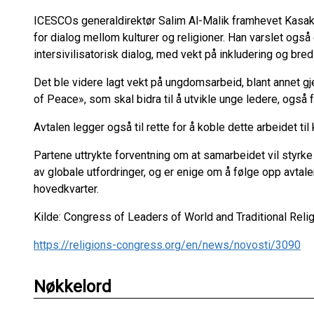
ICESCOs generaldirektør Salim Al-Malik framhevet Kasakh
for dialog mellom kulturer og religioner. Han varslet også
intersivilisatorisk dialog, med vekt på inkludering og bred
Det ble videre lagt vekt på ungdomsarbeid, blant ann
of Peace», som skal bidra til å utvikle unge ledere, også 
Avtalen legger også til rette for å koble dette arbeidet t
Partene uttrykte forventning om at samarbeidet vil styrke r
av globale utfordringer, og er enige om å følge opp avta
hovedkvarter.
Kilde: Congress of Leaders of World and Traditional Relig
https://religions-congress.org/en/news/novosti/3090
Nøkkelord