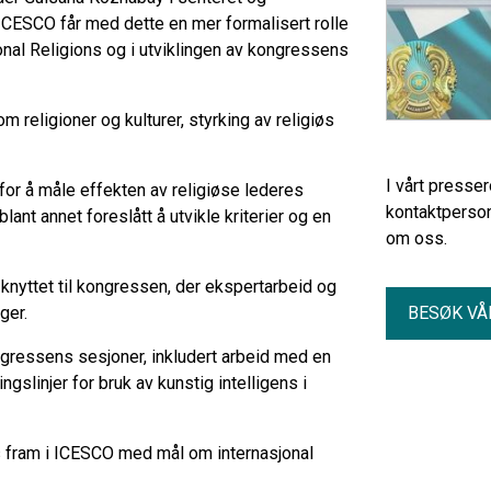
CESCO får med dette en mer formalisert rolle
nal Religions og i utviklingen av kongressens
 religioner og kulturer, styrking av religiøs
I vårt presse
for å måle effekten av religiøse lederes
kontaktperson
ant annet foreslått å utvikle kriterier og en
om oss.
r knyttet til kongressen, der ekspertarbeid og
ger.
BESØK VÅ
gressens sesjoner, inkludert arbeid med en
ngslinjer for bruk av kunstig intelligens i
s fram i ICESCO med mål om internasjonal