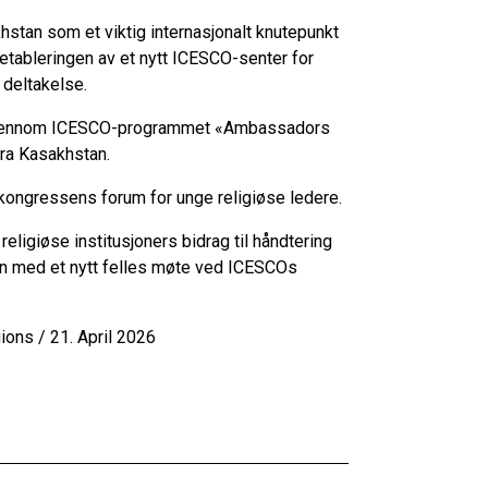
stan som et viktig internasjonalt knutepunkt
 etableringen av et nytt ICESCO-senter for
 deltakelse.
et gjennom ICESCO-programmet «Ambassadors
fra Kasakhstan.
il kongressens forum for unge religiøse ledere.
eligiøse institusjoners bidrag til håndtering
len med et nytt felles møte ved ICESCOs
ions / 21. April 2026