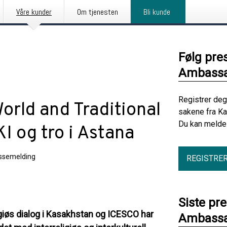
Våre kunder
Om tjenesten
Bli kunde
Følg pre
Ambassa
Registrer deg
orld and Traditional
sakene fra K
Du kan melde 
KI og tro i Astana
ssemelding
REGISTRE
Siste pr
giøs dialog i Kasakhstan og ICESCO har
Ambassa