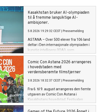
Kasakhstan bruker AI-olympiaden
til å fremme langsiktige AI-
ambisjoner.
5.8.2026 19:29:32 CEST
|
Pressemelding
ASTANA – Over 500 elever fra 106 land
deltar i Den internasjonale olympiaden i
kunstig intelligens (IOAI), som
arrangeres i Astana fra 2. til 8. august.
Vertskapet brukes av Kasakhstan til å
Comic Con Astana 2026 arrangeres
vise landets ambisjon om å bli en av
i hovedstaden med
Eurasias ledende AI-økonomier.
verdensberømte filmstjerner
3.8.2026 18:32:37 CEST
|
Pressemelding
Fra 6. til 9. august arrangeres den femte
utgaven av Comic Con Astana i
Kasakhstans hovedstad. Festivalen
samler fans av film, serier, tegneserier,
dataspill, anime og annen moderne
Games of the Future 2026 åpnet i