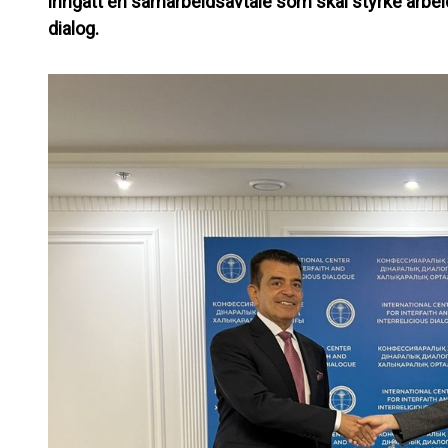
inngått en samarbeidsavtale som skal styrke arbeide
dialog.