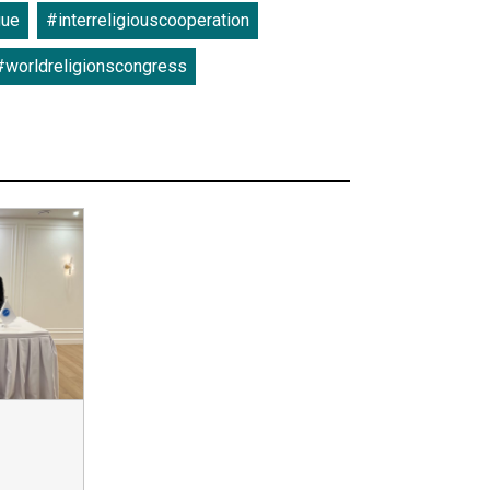
gue
#interreligiouscooperation
#worldreligionscongress