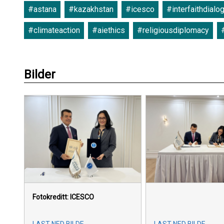
#astana
#kazakhstan
#icesco
#interfaithdialo
#climateaction
#aiethics
#religiousdiplomacy
Bilder
Fotokreditt: ICESCO