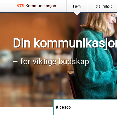
Hjem
Følg innhold
Din kommunikasjo
– for viktige budskap