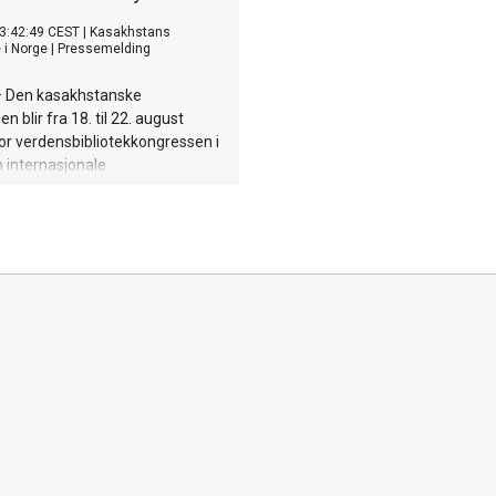
3:42:49 CEST
|
Kasakhstans
i Norge
|
Pressemelding
 Den kasakhstanske
 blir fra 18. til 22. august
or verdensbibliotekkongressen i
n internasjonale
oreningen IFLA. Temaet for
gress er «Connecting
 Building the Future».