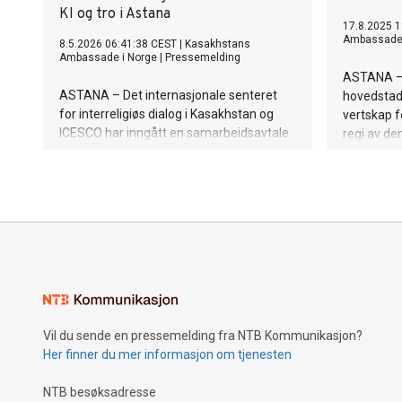
KI og tro i Astana
17.8.2025 1
Ambassade 
8.5.2026 06:41:38 CEST
|
Kasakhstans
Ambassade i Norge
|
Pressemelding
ASTANA –
ASTANA – Det internasjonale senteret
hovedstaden
for interreligiøs dialog i Kasakhstan og
vertskap f
ICESCO har inngått en samarbeidsavtale
regi av de
som skal styrke arbeidet med interreligiøs
bibliotekf
og interkulturell dialog.
årets kon
Knowledge,
Vil du sende en pressemelding fra NTB Kommunikasjon?
Her finner du mer informasjon om tjenesten
NTB besøksadresse