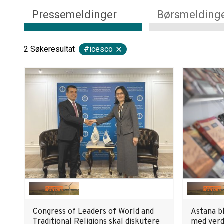
Pressemeldinger
Børsmelding
2
Søkeresultat
#icesco
Congress of Leaders of World and
Astana bl
Traditional Religions skal diskutere
med verd