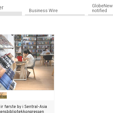
GlobeNews
er
Business Wire
notified
ir første by i Sentral-Asia
ensbibliotekkongressen