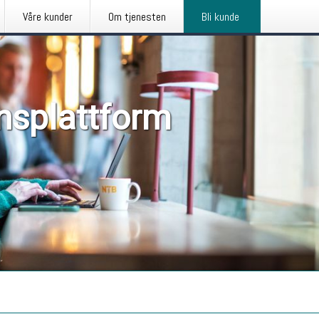
Våre kunder
Om tjenesten
Bli kunde
nsplattform