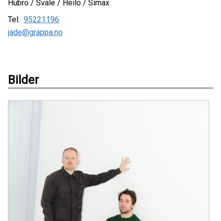
Hubro / Svale / Heilo / Simax
Tel:
95221196
jade@grappa.no
Bilder