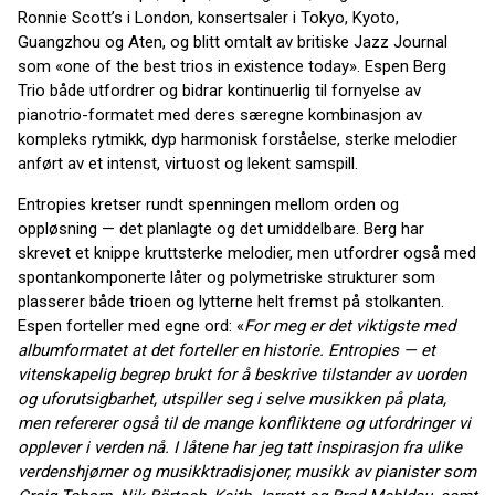
Ronnie Scott’s i London, konsertsaler i Tokyo, Kyoto,
Guangzhou og Aten, og blitt omtalt av britiske Jazz Journal
som «one of the best trios in existence today». Espen Berg
Trio både utfordrer og bidrar kontinuerlig til fornyelse av
pianotrio-formatet med deres særegne kombinasjon av
kompleks rytmikk, dyp harmonisk forståelse, sterke melodier
anført av et intenst, virtuost og lekent samspill.
Entropies kretser rundt spenningen mellom orden og
oppløsning — det planlagte og det umiddelbare. Berg har
skrevet et knippe kruttsterke melodier, men utfordrer også med
spontankomponerte låter og polymetriske strukturer som
plasserer både trioen og lytterne helt fremst på stolkanten.
Espen forteller med egne ord: «
For meg er det viktigste med
albumformatet at det forteller en historie. Entropies — et
vitenskapelig begrep brukt for å beskrive tilstander av uorden
og uforutsigbarhet, utspiller seg i selve musikken på plata,
men refererer også til de mange konfliktene og utfordringer vi
opplever i verden nå. I låtene har jeg tatt inspirasjon fra ulike
verdenshjørner og musikktradisjoner, musikk av pianister som