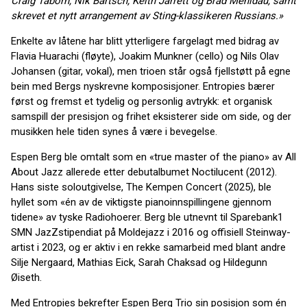
Craig Taborn, Nik Bärtsch, Keith Jarrett og Brad Mehldau, samt
skrevet et nytt arrangement av Sting-klassikeren Russians.»
Enkelte av låtene har blitt ytterligere fargelagt med bidrag av
Flavia Huarachi (fløyte), Joakim Munkner (cello) og Nils Olav
Johansen (gitar, vokal), men trioen står også fjellstøtt på egne
bein med Bergs nyskrevne komposisjoner. Entropies bærer
først og fremst et tydelig og personlig avtrykk: et organisk
samspill der presisjon og frihet eksisterer side om side, og der
musikken hele tiden synes å være i bevegelse.
Espen Berg ble omtalt som en «true master of the piano» av All
About Jazz allerede etter debutalbumet Noctilucent (2012).
Hans siste soloutgivelse, The Kempen Concert (2025), ble
hyllet som «én av de viktigste pianoinnspillingene gjennom
tidene» av tyske Radiohoerer. Berg ble utnevnt til Sparebank1
SMN JazZstipendiat på Moldejazz i 2016 og offisiell Steinway-
artist i 2023, og er aktiv i en rekke samarbeid med blant andre
Silje Nergaard, Mathias Eick, Sarah Chaksad og Hildegunn
Øiseth.
Med Entropies bekrefter Espen Berg Trio sin posisjon som én