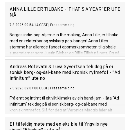
ANNA LILLE ER TILBAKE - ‘THAT’S A YEAR’ ER UTE
NÅ
7.8.2026 09:54:14 CEST
|
Pressemelding
Norges indie-pop-stjerne in the making, Anna Lille, er tilbake
med en relaterbar og sylskarp pop-banger! Anna Lille’s
stemme har allerede fanget oppmerksomheten til globale
superstjerner som Justin Bieber og Billie Eilish på nett. Og nå
på sin nye singel «That's a Year», synger hun om den
spesifikke følelsen av å gå ut av et forhold og lure på om det
Andreas Rotevatn & Tuva Syvertsen tek deg på ei
hele var bortkastet tid, men så å gradvis oppdage at livet på
sonisk berg- og-dal-bane med kronisk rytmefot - "Ad
den andre siden er uendelig mye bedre. Låten er bittersøt, litt
infinitum" ute no
ironisk, og veldig Anna. Anna Lille er tilbake, modigere, mer
7.8.2026 09:07:00 CEST
|
Pressemelding
selvsikker og sassier enn noensinne. Sammen med singelen
slipper hun en offisiell musikkvideo på YouTube, som tar deg
Frå ømt og intimt til eit vilt klimaks av ein band-jam - låta "Ad
med inn i det nye universet visuelt.
infinitum" tek deg på ei sonisk berg- og-dal-bane med
kronisk rytmefot. Sjå for deg at Veronica Maggio leier eit
vekkelsesmøte i indremisjonen kor målet er å gire
forsamlinga opp med pur glede og suggesjon. Liturgien til
Et tilfeldig møte med en eks ble til Yngvils nye
den her seansen er Rotevatn sin tekst på arkaisk nynorsk, og