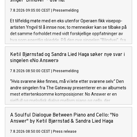
singel "Blindvei" - ute nå!
krinsar kring at jaget mot noko nytt og sjølvrealisérande er
7.8.2026 09:05:00 CEST
|
Pressemelding
ein uendeleg prosess. "Ad infinitum", frå Andreas Rotevatn si
komande plate "Mellom saltvatn og sola", er ute no!
Et tilfeldig møte med en eks utenfor Operaen fikk visepop-
artisten Yngvil til å innse noe; to mennesker kan se tilbake på
det samme forholdet med vidt forskjellige oppfatninger av
hva som egentlig skjedde. På den nye singelen "Blindvei", fra
den kommende EP-en "PS: ikke si det til noen", møter sårbar
historiefortelling et smittende refreng og et varmt
Ketil Bjørnstad og Sandra Lied Haga søker nye svar i
poputtrykk. "Blindvei" er ute nå! Lytt her.
singelen «No Answer»
7.8.2026 08:50:00 CEST
|
Pressemelding
“Hvis svarene ikke finnes, må vi lete etter svarene selv.” Den
andre singelen fra The Gateway presenterer en av albumets
mest ettertenksomme komposisjoner. No Answer er en
sjelfull og melodisk dialog mellom piano og cello, der
stillheten og rommet mellom tonene er like viktige som selve
melodien.
A Soulful Dialogue Between Piano and Cello: "No
Answer" by Ketil Bjørnstad & Sandra Lied Haga
7.8.2026 08:50:00 CEST
|
Press release