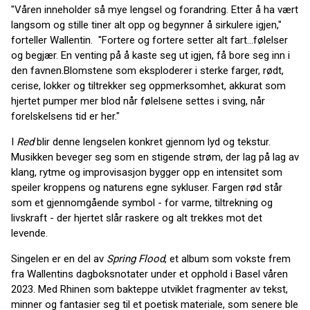
"Våren inneholder så mye lengsel og forandring. Etter å ha vært
langsom og stille tiner alt opp og begynner å sirkulere igjen,"
forteller Wallentin. "Fortere og fortere setter alt fart...følelser
og begjær. En venting på å kaste seg ut igjen, få bore seg inn i
den favnen.Blomstene som eksploderer i sterke farger, rødt,
cerise, lokker og tiltrekker seg oppmerksomhet, akkurat som
hjertet pumper mer blod når følelsene settes i sving, når
forelskelsens tid er her."
I
Red
blir denne lengselen konkret gjennom lyd og tekstur.
Musikken beveger seg som en stigende strøm, der lag på lag av
klang, rytme og improvisasjon bygger opp en intensitet som
speiler kroppens og naturens egne sykluser. Fargen rød står
som et gjennomgående symbol - for varme, tiltrekning og
livskraft - der hjertet slår raskere og alt trekkes mot det
levende.
Singelen er en del av
Spring Flood
, et album som vokste frem
fra Wallentins dagboksnotater under et opphold i Basel våren
2023. Med Rhinen som bakteppe utviklet fragmenter av tekst,
minner og fantasier seg til et poetisk materiale, som senere ble