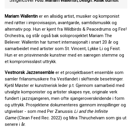
Singelcover
Foto: Mariam Wallentin, Design: Aslak Gurholt
Mariam Wallentin
er en allsidig artist, musiker og komponist
med røtter i improvisasjon, avantgarde, samtidsmusikk og
alternativ pop. Hun er kjent fra Wildbirds & Peacedrums og Fire!
Orchestra, og står også bak soloprosjektet Mariam The
Believer. Wallentin har turnert internasjonalt i snart 20 år og
samarbeidet med artister som St. Vincent, Lykke Li og Feist.
Hun er en prisvinnende kunstner med en særegen stemme og
et kompromissløst uttrykk.
Vestnorsk Jazzensemble
er et prosjektbasert ensemble som
samler frilansmusikere fra Vestlandet i skiftende besetninger.
Kjetil Møster er kunstnerisk leder p.t. Gjennom samarbeid med
utvalgte komponister og artister skapes nye, originale verk
fundert i jazzsjangeren, men ofte sjangeroverskridende i form
og uttrykk. Prosjektene dokumenteres gjennom innspillinger og
utgivelser - som med Per Zanussis
Li and the Infinite
Game
(Clean Feed Rec. 2022) og Mira Thiruchelvam som gis ut
senere i år.