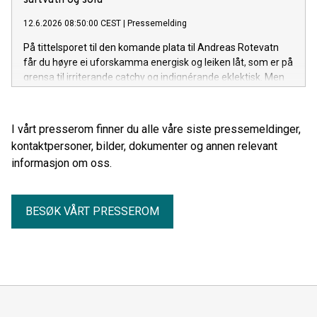
saltvatn og sola"
12.6.2026 08:50:00 CEST
|
Pressemelding
På tittelsporet til den komande plata til Andreas Rotevatn
får du høyre ei uforskamma energisk og leiken låt, som er på
grensa til irriterande catchy og indignérande eklektisk. Men
ein stad i midten av alt som skjer her, finn du ei låt som rett
og slett berre nektar å la dansefoten stå i ro. Med både Side
Brok og Mari Kvien Brunvoll med på laget, får lyttaren servert
I vårt presserom finner du alle våre siste pressemeldinger,
ei låt med ein unik smak av vestlandsk groove. "Mellom
kontaktpersoner, bilder, dokumenter og annen relevant
saltvatn og sola" feat. Side Brok og Mari Kvien Brunvoll er ute
informasjon om oss.
no. Lytt her!
BESØK VÅRT PRESSEROM