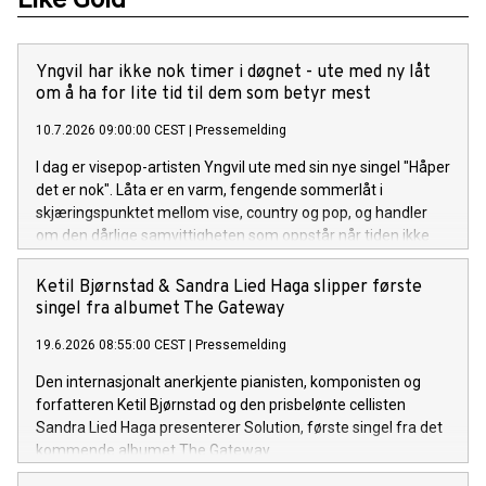
Yngvil har ikke nok timer i døgnet - ute med ny låt
om å ha for lite tid til dem som betyr mest
10.7.2026 09:00:00 CEST
|
Pressemelding
I dag er visepop-artisten Yngvil ute med sin nye singel "Håper
det er nok". Låta er en varm, fengende sommerlåt i
skjæringspunktet mellom vise, country og pop, og handler
om den dårlige samvittigheten som oppstår når tiden ikke
strekker til for menneskene man er glad i. Lytt til "Håper det
er nok" her.
Ketil Bjørnstad & Sandra Lied Haga slipper første
singel fra albumet The Gateway
19.6.2026 08:55:00 CEST
|
Pressemelding
Den internasjonalt anerkjente pianisten, komponisten og
forfatteren Ketil Bjørnstad og den prisbelønte cellisten
Sandra Lied Haga presenterer Solution, første singel fra det
kommende albumet The Gateway.