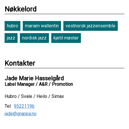
Nøkkelord
hubro
mariam wallentin
vestnorsk jazzensemble
jazz
nordisk jazz
kjetil møster
Kontakter
Jade Marie Hasselgård
Label Manager / A&R / Promotion
Hubro / Svale / Heilo / Simax
Tel:
95221196
jade@grappa.no