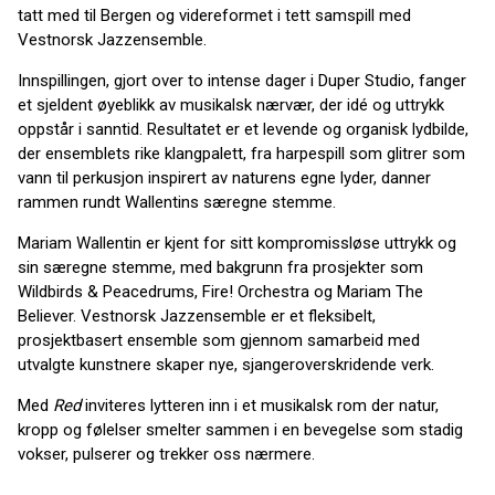
tatt med til Bergen og videreformet i tett samspill med
Vestnorsk Jazzensemble.
Innspillingen, gjort over to intense dager i Duper Studio, fanger
et sjeldent øyeblikk av musikalsk nærvær, der idé og uttrykk
oppstår i sanntid. Resultatet er et levende og organisk lydbilde,
der ensemblets rike klangpalett, fra harpespill som glitrer som
vann til perkusjon inspirert av naturens egne lyder, danner
rammen rundt Wallentins særegne stemme.
Mariam Wallentin er kjent for sitt kompromissløse uttrykk og
sin særegne stemme, med bakgrunn fra prosjekter som
Wildbirds & Peacedrums, Fire! Orchestra og Mariam The
Believer. Vestnorsk Jazzensemble er et fleksibelt,
prosjektbasert ensemble som gjennom samarbeid med
utvalgte kunstnere skaper nye, sjangeroverskridende verk.
Med
Red
inviteres lytteren inn i et musikalsk rom der natur,
kropp og følelser smelter sammen i en bevegelse som stadig
vokser, pulserer og trekker oss nærmere.