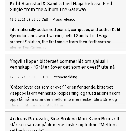
Ketil Bjørnstad & Sandra Lied Haga Release First
Single from the Album The Gateway
19.6.2026 08:55:00 CEST
|
Press release
Internationally acclaimed pianist, composer, and author Ketil
Bjørnstad and award-winning cellist Sandra Lied Haga
present Solution, the first single from their forthcoming
album The Gateway.
Yngvil slipper bittersøt sommerlåt om sjalusi i
vennskap - "Gråter (over det som er over)" ute nå
12.6.2026 09:00:00 CEST
|
Pressemelding
"Gråter (over det som er over)" er en fengende, bittersøt
visepop-låt om vennskap i oppløsning, og frustrasjonen som
oppstår når avstanden mellom to mennesker blir større og
større. Låta er ute på! Lytt her.
Andreas Rotevatn, Side Brok og Mari Kvien Brunvoll
slår seg saman på den energiske og leikne "Mellom