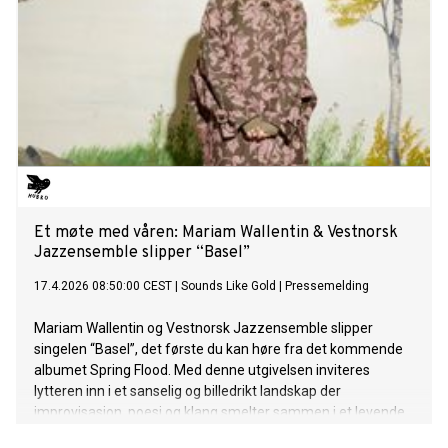
Et møte med våren: Mariam Wallentin & Vestnorsk
Jazzensemble slipper “Basel”
17.4.2026 08:50:00 CEST
|
Sounds Like Gold
|
Pressemelding
Mariam Wallentin og Vestnorsk Jazzensemble slipper
singelen “Basel”, det første du kan høre fra det kommende
albumet Spring Flood. Med denne utgivelsen inviteres
lytteren inn i et sanselig og billedrikt landskap der
improvisasjon, poesi og klang smelter sammen i et levende
og organisk uttrykk.