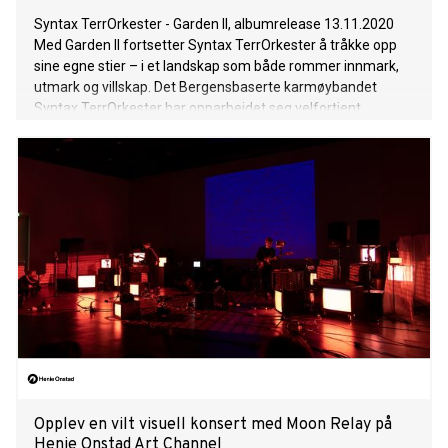
Syntax TerrOrkester - Garden II, albumrelease 13.11.2020
Med Garden II fortsetter Syntax TerrOrkester å tråkke opp
sine egne stier – i et landskap som både rommer innmark,
utmark og villskap. Det Bergensbaserte karmøybandet
Syntax TerrOrkester har opparbeidet seg velfortjent
kultstatus, etter fire kritikerroste album med leken indierock
og originale poetiske tekster på karmøydialekt. Nå er de
endelig ute med sitt femte studioalbum: Garden II,
soundtracket til novellefilmen Garden II, som hadde
premiere i 2018. Lytt her: https://orcd.co/syntaxterrorkester
Se filmen her: https://www.youtube.com/watch?
v=4bFkuGRMbRA&ab_channel=SyntaxTerrOrkester
Bandbesetningen består denne gang av Øyvind Solheim
(Ungdomskulen, Datarock, Baertur), Ola Høyer (Cortex,
Moon Relay), Kjetil Traavik Møster (Møster!, Datarock, King
Midas, The End, Lars Vaular), Knut Andreas Knutsen/Kunt
Kunsten (Baertur), samt de to legendariske
musikkprodusentene Jørgen Træen (Sir Dupermann) og
Yngve L. Sætre. Musikken er produs
Opplev en vilt visuell konsert med Moon Relay på
Henie Onstad Art Channel