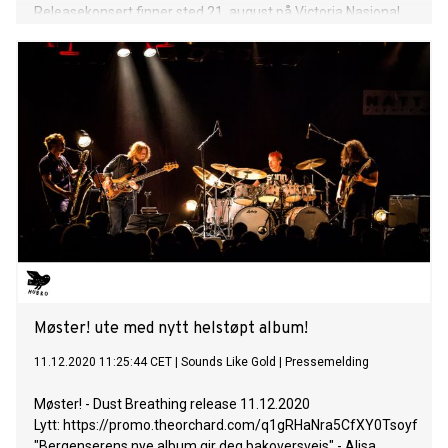
Releasekonsert finner sted 21. august på Victoria Nasjonal
Jazzscene under Oslo jazzfestival.
Møster! ute med nytt helstøpt album!
11.12.2020 11:25:44 CET
|
Sounds Like Gold
|
Pressemelding
Møster! - Dust Breathing release 11.12.2020
Lytt: https://promo.theorchard.com/q1gRHaNra5CfXY0Tsoyf
"Bergenserens nye album gir deg bakoversveis" - Alisa