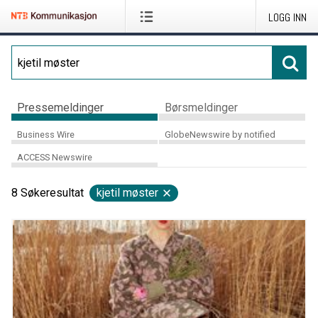
LOGG INN
Pressemeldinger
Børsmeldinger
Business Wire
GlobeNewswire by notified
ACCESS Newswire
8
Søkeresultat
kjetil møster