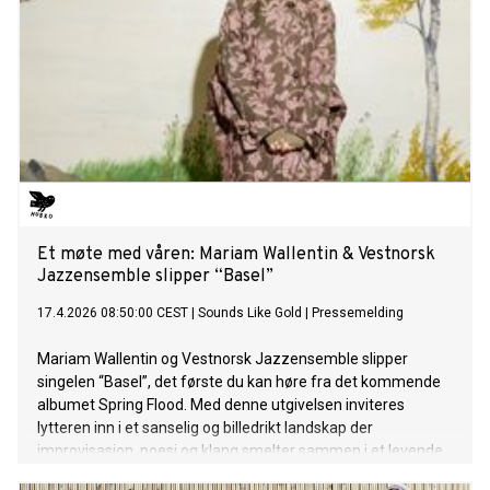
Et møte med våren: Mariam Wallentin & Vestnorsk
Jazzensemble slipper “Basel”
17.4.2026 08:50:00 CEST
|
Sounds Like Gold
|
Pressemelding
Mariam Wallentin og Vestnorsk Jazzensemble slipper
singelen “Basel”, det første du kan høre fra det kommende
albumet Spring Flood. Med denne utgivelsen inviteres
lytteren inn i et sanselig og billedrikt landskap der
improvisasjon, poesi og klang smelter sammen i et levende
og organisk uttrykk.