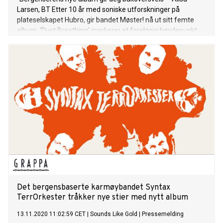
Larsen, BT Etter 10 år med soniske utforskninger på
plateselskapet Hubro, gir bandet Møster! nå ut sitt femte
album. ‘Dust Breathing’ markerer et foreløpig høydepunkt
som kombinerer doom- og prog-elementene fra Inner Earth
(2014) og låtskriverkvalitetene fra When You Cut Into The
Present (2015) med det særegne Møster!-soundet fra det
sjangerspringende eposet States of Minds (2018). Bandet
består fortsatt av primus motor og saksofonist Kjetil Møster,
gitarist Hans Magnus Ryan kjent som ‘Snah’
fraMotorpsycho, bassist Nikolai Hængsle fra Band of Gold
ogElephant9, og trommeslager Kenneth Kapstad. ‘Dust
Breathing’ fremstår som bandets mest helstøpte og
organiske så langt, og makter å binde sammen de
mangfoldige inspirasjonskildene bandet har hatt med seg
gjennom årene, til et eget og særpreget uttrykk. Reisen
starter samlet rundt leirbålet
Det bergensbaserte karmøybandet Syntax
TerrOrkester tråkker nye stier med nytt album
13.11.2020 11:02:59 CET
|
Sounds Like Gold
|
Pressemelding