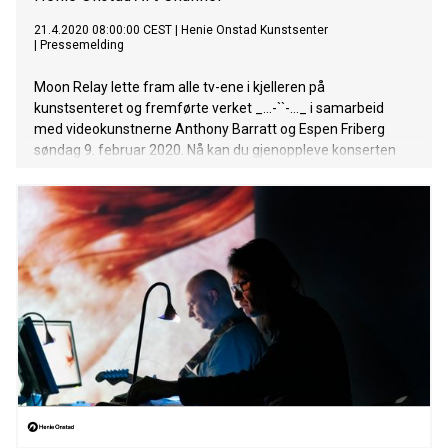
21.4.2020 08:00:00 CEST
|
Henie Onstad Kunstsenter
|
Pressemelding
Moon Relay lette fram alle tv-ene i kjelleren på
kunstsenteret og fremførte verket _…-``-…_ i samarbeid
med videokunstnerne Anthony Barratt og Espen Friberg
søndag 9. februar 2020. Nå kan du gjenoppleve konserten
gratis og eksklusivt på nett i en uke.