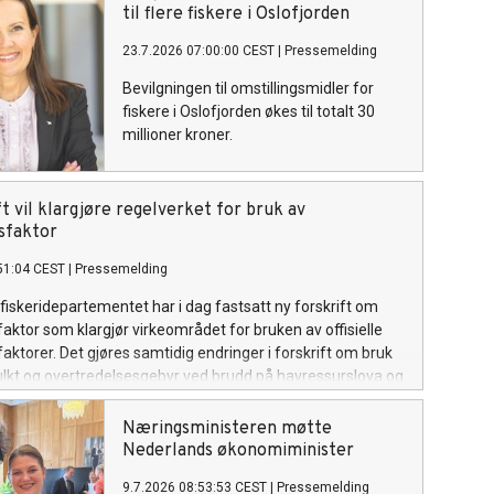
fiskevær.
til flere fiskere i Oslofjorden
23.7.2026 07:00:00 CEST
|
Pressemelding
Bevilgningen til omstillingsmidler for
fiskere i Oslofjorden økes til totalt 30
millioner kroner.
t vil klargjøre regelverket for bruk av
sfaktor
51:04 CEST
|
Pressemelding
fiskeridepartementet har i dag fastsatt ny forskrift om
ktor som klargjør virkeområdet for bruken av offisielle
ktorer. Det gjøres samtidig endringer i forskrift om bruk
lkt og overtredelsesgebyr ved brudd på havressurslova og
n, i tråd med sanksjonsreglene i den nye forskriften.
Næringsministeren møtte
Nederlands økonomiminister
9.7.2026 08:53:53 CEST
|
Pressemelding