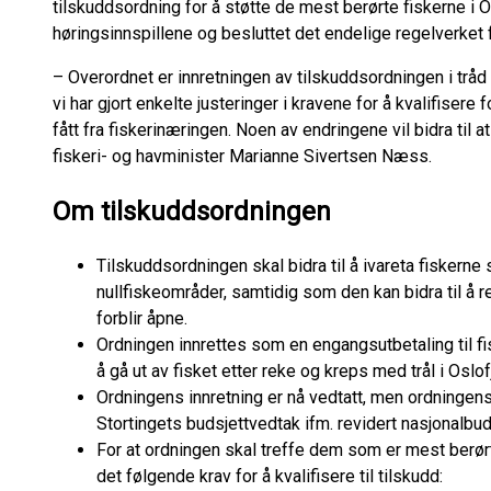
tilskuddsordning for å støtte de mest berørte fiskerne i Osl
høringsinnspillene og besluttet det endelige regelverket 
– Overordnet er innretningen av tilskuddsordningen i trå
vi har gjort enkelte justeringer i kravene for å kvalifisere 
fått fra fiskerinæringen. Noen av endringene vil bidra til at 
fiskeri- og havminister Marianne Sivertsen Næss.
Om tilskuddsordningen
Tilskuddsordningen skal bidra til å ivareta fiskern
nullfiskeområder, samtidig som den kan bidra til å
forblir åpne.
Ordningen innrettes som en engangsutbetaling til f
å gå ut av fisket etter reke og kreps med trål i Oslof
Ordningens innretning er nå vedtatt, men ordningen
Stortingets budsjettvedtak ifm. revidert nasjonalbud
For at ordningen skal treffe dem som er mest berør
det følgende krav for å kvalifisere til tilskudd: