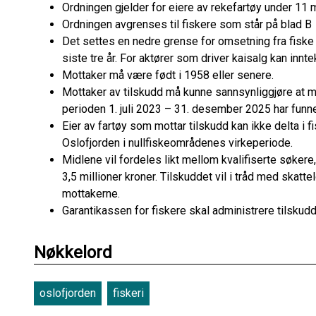
Ordningen gjelder for eiere av rekefartøy under 11 
Ordningen avgrenses til fiskere som står på blad B
Det settes en nedre grense for omsetning fra fiske
siste tre år. For aktører som driver kaisalg kan innte
Mottaker må være født i 1958 eller senere.
Mottaker av tilskudd må kunne sannsynliggjøre at min
perioden 1. juli 2023 – 31. desember 2025 har funn
Eier av fartøy som mottar tilskudd kan ikke delta i f
Oslofjorden i nullfiskeområdenes virkeperiode.
Midlene vil fordeles likt mellom kvalifiserte søker
3,5 millioner kroner. Tilskuddet vil i tråd med skatte
mottakerne.
Garantikassen for fiskere skal administrere tilskud
Nøkkelord
oslofjorden
fiskeri