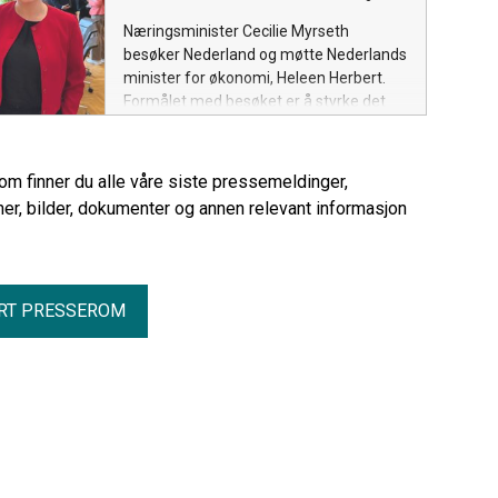
Næringsminister Cecilie Myrseth
besøker Nederland og møtte Nederlands
minister for økonomi, Heleen Herbert.
Formålet med besøket er å styrke det
økonomiske samarbeidet mellom Norge
og Nederland og legge til rette for økt
handel, investeringer og
rom finner du alle våre siste pressemeldinger,
næringslivssamarbeid.
er, bilder, dokumenter og annen relevant informasjon
RT PRESSEROM