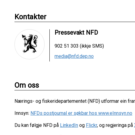
Kontakter
Pressevakt NFD
902 51 303 (ikkje SMS)
media@nfd.dep.no
Om oss
Nærings- og fiskeridepartementet (NFD) utformar ein fram
Innsyn:
NFDs postjournal er søkbar hos www.eInnsyn.no
Du kan følgje NFD på
LinkedIn
og
Flickr
, og regjeringa på