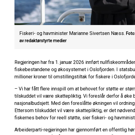
Fiskeri- og havminister Marianne Sivertsen Næss.
Foto
av redaktørstyrte medier
Regjeringen har fra 1. januar 2026 innført nullfiskeområder
fiskebestandene og økosystemet i Oslofjorden. I statsbud
millioner kroner til omstillingstiltak for fiskere i Oslofjord
– Vi har fått flere innspill om at behovet for støtte er stø
tilskuddet vil være skattepliktig. Vi foreslår derfor å øke
nasjonalbudsjett. Med den foreslåtte økningen vil ordning
Ettersom tilskuddet vil være skattepliktig, er det nødven
fiskernes behov for reell støtte, sier fiskeri- og havmin
Arbeiderparti-regjeringen har gjennomført en offentlig hør