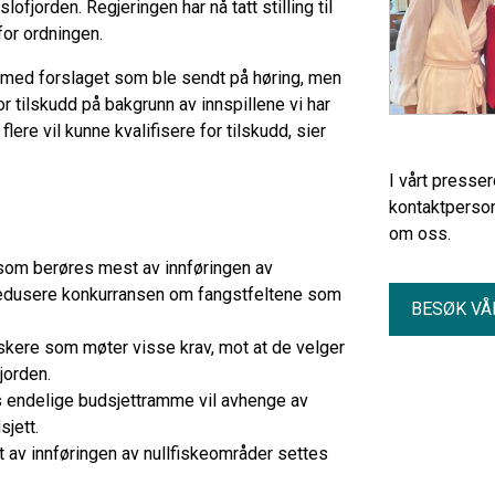
ofjorden. Regjeringen har nå tatt stilling til
for ordningen.
d med forslaget som ble sendt på høring, men
for tilskudd på bakgrunn av innspillene vi har
flere vil kunne kvalifisere for tilskudd, sier
I vårt presse
kontaktperson
om oss.
e som berøres mest av innføringen av
 redusere konkurransen om fangstfeltene som
BESØK VÅ
iskere som møter visse krav, mot at de velger
jorden.
s endelige budsjettramme vil avhenge av
sjett.
t av innføringen av nullfiskeområder settes