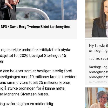
: NFD / David Berg Tvetene
Bildet kan benyttes
Ny forskrif
 og en rekke andre fiskeritiltak for å styrke
omregning
sjettet for 2026 bevilget Stortinget 15
10.7.2026 09:
en.
Nærings- og 
rre enn beløpet som er bevilget, særlig fordi
omregningsfa
 bevilgningen med 10 millioner kroner i revidert
omregningsfa
ens ramme være totalt 25 millioner kroner.
av tvangsmu
deltakerlove
dig å styrke ordningen for å kunne møte
ister Marianne Sivertsen Næss.
ing av forslag om en midlertidig