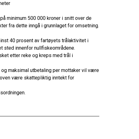
meter
 på minimum 500 000 kroner i snitt over de
kter fra dette inngå i grunnlaget for omsetning.
st 40 prosent av fartøyets trålaktivitet i
et sted innenfor nullfiskeområdene.
isket etter reke og kreps med trål i
e, og maksimal utbetaling per mottaker vil være
loven være skattepliktig inntekt for
dsordningen.