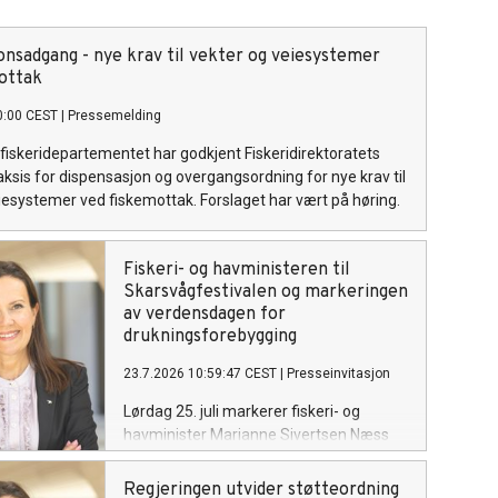
onsadgang - nye krav til vekter og veiesystemer
ottak
0:00 CEST
|
Pressemelding
fiskeridepartementet har godkjent Fiskeridirektoratets
praksis for dispensasjon og overgangsordning for nye krav til
iesystemer ved fiskemottak. Forslaget har vært på høring.
Fiskeri- og havministeren til
Skarsvågfestivalen og markeringen
av verdensdagen for
drukningsforebygging
23.7.2026 10:59:47 CEST
|
Presseinvitasjon
Lørdag 25. juli markerer fiskeri- og
havminister Marianne Sivertsen Næss
FNs verdensdag for forebygging av
drukning i Skarsvåg, verdens nordligste
Regjeringen utvider støtteordning