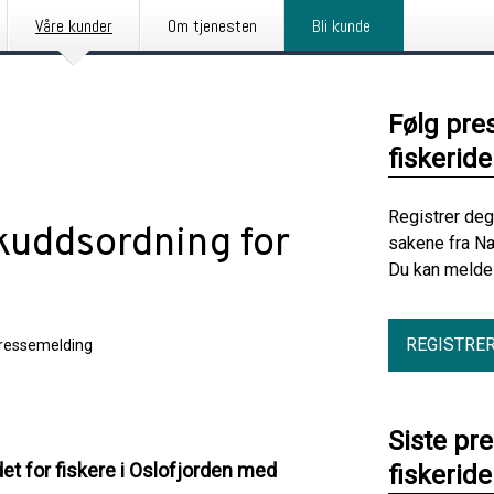
Våre kunder
Om tjenesten
Bli kunde
Følg pre
fiskerid
Registrer deg
skuddsordning for
sakene fra Næ
Du kan melde 
REGISTRE
ressemelding
Siste pr
et for fiskere i Oslofjorden med
fiskerid