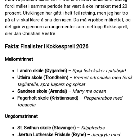
fordi målet i samme periode har vært å øke inntaket med 20
prosent. Utviklingen har gått i helt feil retning, men jeg har tro
på at vi skal klare å snu den igjen. Da må vi jobbe målrettet, og
det gjør vi gjennom arrangementer som nettopp Kokkesprell,
sier Jan Christian Vestre.
Fakta: Finalister i Kokkesprell 2026
Mellomtrinnet
Landro skule (Øygarden)
–
Sprø fiskekaker i pitabrød
Utleira skole (Trondheim)
–
Kremet sitronlaks med fersk
tagliatelle, sprø kapers og spinat
Sandnes skole (Arendal)
–
Marry me ocean
Fagerholt skole (Kristiansand)
–
Pepperkrabbe med
focaccia
Ungdomstrinnet
St. Svithun skole (Stavanger)
–
Klippfredos
Jærtun Lutherske Friskule (Bryne)
–
Jærgryte med