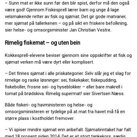
– Sunn mat er ikke sunn før den blir spist, derfor må den også
være god! Gjennom Fiskesprell lærer barn og unge å lage
velsmakende retter av fisk og sjømat. Det gir gode matvaner,
mer sjømat på tallerkenen – og på sikt en friskere befolkning,
sier helse- og omsorgsminister Jan Christian Vestre.
Rimelig fiskemat – og uten bein
Kokkesprell-elevene beviser gjennom sine oppskrifter at fisk og
sjømat verken må være dyrt eller komplisert.
– Det finnes sjømat i alle priskategorier. Selv slår jeg et slag for
rimelige og raske løsninger: sei, fiskekaker, fiskepudding,
fiskeboller, frosne sei- og hyseblokker – eller bare makrell i
tomat på brødskiva. Rimelig supermat! sier Sivertsen Næss.
Både fiskeri- og havministeren og helse- og
omsorgsministeren er tydelige på at mat fra havet må få en
større plass i kostholdet fremover.
– Vi spiser mindre sjømat enn anbefalt. Sjømatinntaket har falt
med 18 prosent siden 2014. Det er et stort tankekors, særlig