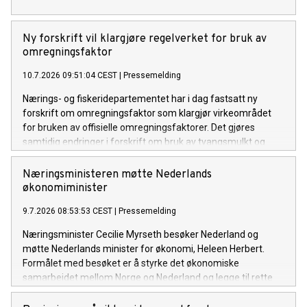
Ny forskrift vil klargjøre regelverket for bruk av
omregningsfaktor
10.7.2026 09:51:04 CEST
|
Pressemelding
Nærings- og fiskeridepartementet har i dag fastsatt ny
forskrift om omregningsfaktor som klargjør virkeområdet
for bruken av offisielle omregningsfaktorer. Det gjøres
samtidig endringer i forskrift om bruk av tvangsmulkt og
overtredelsesgebyr ved brudd på havressurslova og
deltakerloven, i tråd med sanksjonsreglene i den nye
Næringsministeren møtte Nederlands
forskriften.
økonomiminister
9.7.2026 08:53:53 CEST
|
Pressemelding
Næringsminister Cecilie Myrseth besøker Nederland og
møtte Nederlands minister for økonomi, Heleen Herbert.
Formålet med besøket er å styrke det økonomiske
samarbeidet mellom Norge og Nederland og legge til rette
for økt handel, investeringer og næringslivssamarbeid.