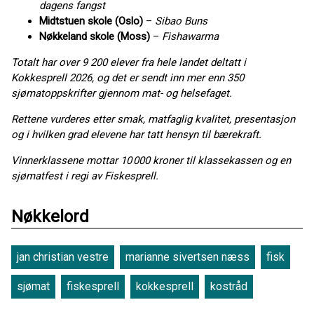
dagens fangst
Midtstuen skole (Oslo)
–
Sibao Buns
Nøkkeland skole (Moss)
–
Fishawarma
Totalt har over 9 200 elever fra hele landet deltatt i
Kokkesprell 2026, og det er sendt inn mer enn 350
sjømatoppskrifter gjennom mat- og helsefaget.
Rettene vurderes etter smak, matfaglig kvalitet, presentasjon
og i hvilken grad elevene har tatt hensyn til bærekraft.
Vinnerklassene mottar 10 000 kroner til klassekassen og en
sjømatfest i regi av Fiskesprell.
Nøkkelord
jan christian vestre
marianne sivertsen næss
fisk
sjømat
fiskesprell
kokkesprell
kostråd