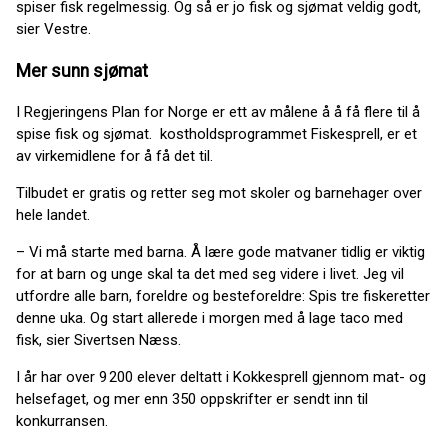
spiser fisk regelmessig. Og så er jo fisk og sjømat veldig godt,
sier Vestre.
Mer sunn sjømat
I Regjeringens Plan for Norge er ett av målene å å få flere til å
spise fisk og sjømat. kostholdsprogrammet Fiskesprell, er et
av virkemidlene for å få det til.
Tilbudet er gratis og retter seg mot skoler og barnehager over
hele landet.
– Vi må starte med barna. Å lære gode matvaner tidlig er viktig
for at barn og unge skal ta det med seg videre i livet. Jeg vil
utfordre alle barn, foreldre og besteforeldre: Spis tre fiskeretter
denne uka. Og start allerede i morgen med å lage taco med
fisk, sier Sivertsen Næss.
I år har over 9 200 elever deltatt i Kokkesprell gjennom mat- og
helsefaget, og mer enn 350 oppskrifter er sendt inn til
konkurransen.