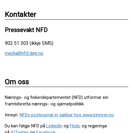
Kontakter
Pressevakt NFD
902 51 303 (ikkje SMS)
media@nfd.dep.no
Om oss
Nærings- og fiskeridepartementet (NFD) utformar ein
framtidsretta nærings- og sjømatpolitikk.
Innsyn:
NFDs postjournal er søkbar hos www.eInnsyn.no
Du kan følgje NFD på
LinkedIn
og
Flickr
, og regjeringa
på
X/Twitter
og
Facebook