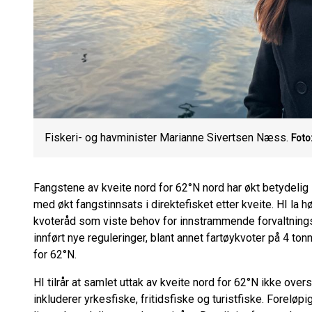
Fiskeri- og havminister Marianne Sivertsen Næss.
Foto
Fangstene av kveite nord for 62°N nord har økt betydeli
med økt fangstinnsats i direktefisket etter kveite. HI l
kvoteråd som viste behov for innstrammende forvaltningst
innført nye reguleringer, blant annet fartøykvoter på 4 to
for 62°N.
HI tilrår at samlet uttak av kveite nord for 62°N ikke over
inkluderer yrkesfiske, fritidsfiske og turistfiske. Foreløp