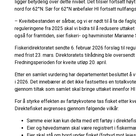
ligger betydelig over dette nivået. Det tilsier fortsatt hø
nord for 62°N. Sør for 62°N anbefaler HI fortsatt nullfangs
– Kveitebestanden er sårbar, og vi er nødt til å ta de fagl
reguleringene fra 2025 skal vi bidra til å redusere uttaket
også for framtiden, sier fiskeri- og havminister Mariann
Fiskeridirektoratet sendte 6. februar 2026 forslag til regul
med frist 23. mars. Direktoratets tilrådning ble oversendt
Fredningsperioden for kveite utløp 20. april.
Etter en samlet vurdering har departementet besluttet å 
i 2026. Det innebærer at det ikke fastsettes en totalkvote
gjennom tiltak som samlet skal bringe uttaket innenfor HI
For å styrke effekten av fartøykvotene tas fisket etter kve
Direktefisket avgrenses gjennom følgende vilkår:
Samme eier kan kun delta med ett fartøy i direktefis
Eier og høvedsmann skal være registrert i fiskerman
Eier skal stå om bord under fisket (forbud mot leies