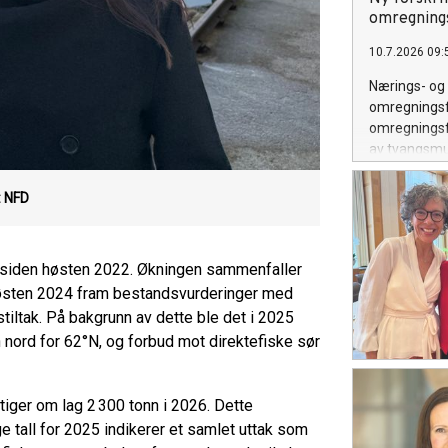
omregning
10.7.2026 09:
Nærings- og 
omregningsfa
omregningsfa
av tvangsmu
deltakerlove
: NFD
g siden høsten 2022. Økningen sammenfaller
a høsten 2024 fram bestandsvurderinger med
iltak. På bakgrunn av dette ble det i 2025
nn nord for 62°N, og forbud mot direktefiske sør
stiger om lag 2 300 tonn i 2026. Dette
ige tall for 2025 indikerer et samlet uttak som