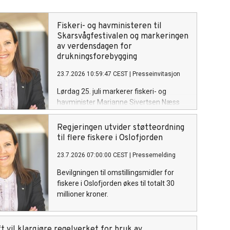
Fiskeri- og havministeren til
Skarsvågfestivalen og markeringen
av verdensdagen for
drukningsforebygging
23.7.2026 10:59:47 CEST
|
Presseinvitasjon
Lørdag 25. juli markerer fiskeri- og
havminister Marianne Sivertsen Næss
FNs verdensdag for forebygging av
drukning i Skarsvåg, verdens nordligste
Regjeringen utvider støtteordning
fiskevær.
til flere fiskere i Oslofjorden
23.7.2026 07:00:00 CEST
|
Pressemelding
Bevilgningen til omstillingsmidler for
fiskere i Oslofjorden økes til totalt 30
millioner kroner.
t vil klargjøre regelverket for bruk av