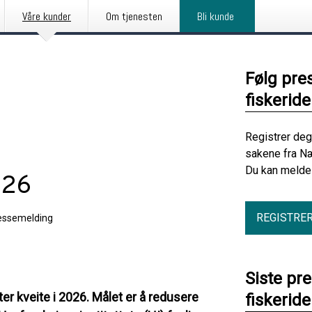
Våre kunder
Om tjenesten
Bli kunde
Følg pre
fiskerid
Registrer deg
sakene fra Næ
Du kan melde 
026
REGISTRE
essemelding
Siste pr
ter kveite i 2026. Målet er å redusere
fiskerid