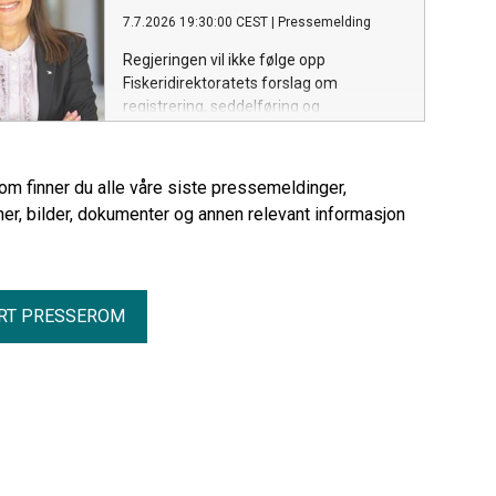
7.7.2026 19:30:00 CEST
|
Pressemelding
Regjeringen vil ikke følge opp
Fiskeridirektoratets forslag om
registrering, seddelføring og
kvoteavregning av fisk som fiskere tar
med hjem til eget bruk. Dagens praksis
for såkalt heimfarfisk eller kokfisk
rom finner du alle våre siste pressemeldinger,
videreføres.
er, bilder, dokumenter og annen relevant informasjon
RT PRESSEROM