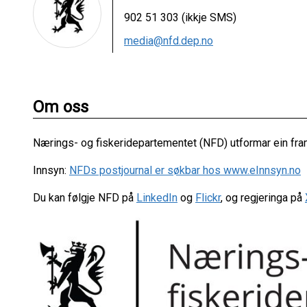
902 51 303 (ikkje SMS)
media@nfd.dep.no
Om oss
Nærings- og fiskeridepartementet (NFD) utformar ein fram
Innsyn:
NFDs postjournal er søkbar hos www.eInnsyn.no
Du kan følgje NFD på
LinkedIn
og
Flickr
, og regjeringa på