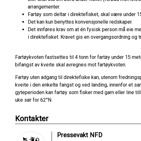
arrangementer.
Fartøy som deltar i direktefisket, skal være under 
Det kan kun benyttes konvensjonelle redskaper.
Det innføres krav om at én fysisk person må eie mer
i direktefisket. Kravet gis en overgangsordning og tre
Fartøykvoten fastsettes til 4 tonn for fartøy under 15 mete
bifangst av kveite skal avregnes mot fartøykvoten.
Fartøy uten adgang til direktefiske kan, utenom fredningsp
kveite i den enkelte fangst og ved landing, innenfor et sa
gyteperioden kan fartøy som fisker med garn eller line till
uke sør for 62°N.
Kontakter
Pressevakt NFD