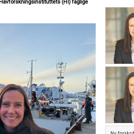
 Havforskningsinstituttets (HI) faglige
Ny forskrif