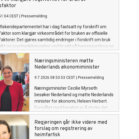
sfaktor
51:04 CEST
|
Pressemelding
fiskeridepartementet har i dag fastsatt ny forskrift om
ktor som klargjør virkeområdet for bruken av offisielle
ktorer. Det gjøres samtidig endringer i forskrift om bruk
lkt og overtredelsesgebyr ved brudd på havressurslova og
n, i tråd med sanksjonsreglene i den nye forskriften.
Næringsministeren møtte
Nederlands økonomiminister
9.7.2026 08:53:53 CEST
|
Pressemelding
Næringsminister Cecilie Myrseth
besøker Nederland og møtte Nederlands
minister for økonomi, Heleen Herbert.
Formålet med besøket er å styrke det
økonomiske samarbeidet mellom Norge
og Nederland og legge til rette for økt
Regjeringen går ikke videre med
handel, investeringer og
forslag om registrering av
næringslivssamarbeid.
heimfarfisk