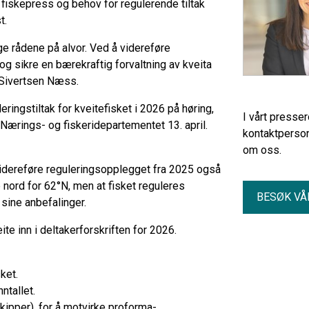
yt fiskepress og behov for regulerende tiltak
t.
ige rådene på alvor. Ved å videreføre
 og sikre en bærekraftig forvaltning av kveita
e Sivertsen Næss.
eringstiltak for kveitefisket i 2026 på høring,
I vårt presse
 Nærings- og fiskeridepartementet 13. april.
kontaktperson
om oss.
videreføre reguleringsopplegget fra 2025 også
 nord for 62°N, men at fisket reguleres
BESØK VÅ
 sine anbefalinger.
ite inn i deltakerforskriften for 2026.
ket.
ntallet.
kipper), for å motvirke proforma-