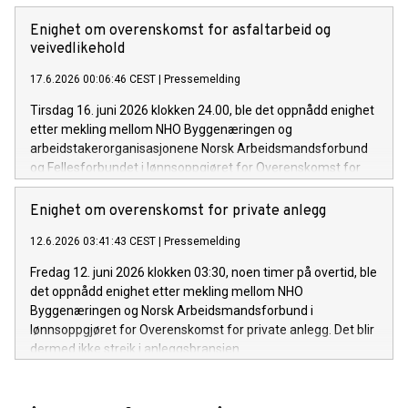
konkursnivået er høyt, og boligbyggingen ligger fortsatt på et
historisk lavt nivå. Det har ikke vært bygget færre boliger enn
Enighet om overenskomst for asfaltarbeid og
siden krigen, og boliggapet er snart på størrelse med
veivedlikehold
Lillestrøm (40000 boliger).
17.6.2026 00:06:46 CEST
|
Pressemelding
Tirsdag 16. juni 2026 klokken 24.00, ble det oppnådd enighet
etter mekling mellom NHO Byggenæringen og
arbeidstakerorganisasjonene Norsk Arbeidsmandsforbund
og Fellesforbundet i lønnsoppgjøret for Overenskomst for
asfaltarbeid og veivedlikehold.
Enighet om overenskomst for private anlegg
12.6.2026 03:41:43 CEST
|
Pressemelding
Fredag 12. juni 2026 klokken 03:30, noen timer på overtid, ble
det oppnådd enighet etter mekling mellom NHO
Byggenæringen og Norsk Arbeidsmandsforbund i
lønnsoppgjøret for Overenskomst for private anlegg. Det blir
dermed ikke streik i anleggsbransjen.