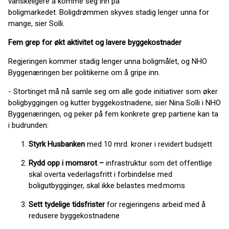
vanskeligere å komme seg inn på
boligmarkedet. Boligdrømmen skyves stadig lenger unna for
mange, sier Solli.
Fem grep for økt aktivitet og lavere byggekostnader
Regjeringen kommer stadig lenger unna boligmålet, og NHO
Byggenæringen ber politikerne om å gripe inn.
- Stortinget må nå samle seg om alle gode initiativer som øker
boligbyggingen og kutter byggekostnadene, sier Nina Solli i NHO
Byggenæringen, og peker på fem konkrete grep partiene kan ta
i budrunden:
Styrk Husbanken
med 10 mrd. kroner i revidert budsjett
Rydd opp i momsrot –
infrastruktur som det offentlige
skal overta vederlagsfritt i forbindelse med
boligutbygginger, skal ikke belastes med moms
Sett tydelige tidsfrister
for regjeringens arbeid med å
redusere byggekostnadene