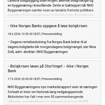
Laveste boligbygging siden krigen, økende boligmangel og
en byggenæring i knestående. Dette er bakteppet når NHO
Byggenæringen samler noen av landets fremste politikere
og ledere fra byggenæringen til debatt under Arendalsuka.
- Ikke Norges Banks oppgave å løse boligkrisen
18.6.2026 10:35:43 CEST
|
Pressemelding
– Dagens rentebeslutning fra Norges Bank bidrar til at
dagens boligtørke blir morgendagens boligmangel, sier Nina
Solli, adm. direktør i NHO Byggenæringen.
- Boligkrisen løses på Stortinget – ikke i Norges
Bank
17.6.2026 20:00:00 CEST
|
Pressemelding
NHO Byggenæringens nye markedsrapport viser at næringen
fortsatt er inne i en historisk lang nedgangsperiode.
Aktiviteten har falt i mer enn 50 sammenhengende
måneder, sysselsettingen er redusert med over 20 000,