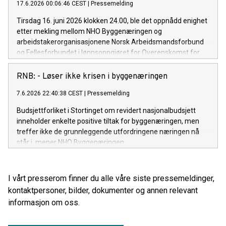
17.6.2026 00:06:46 CEST
|
Pressemelding
Tirsdag 16. juni 2026 klokken 24.00, ble det oppnådd enighet
etter mekling mellom NHO Byggenæringen og
arbeidstakerorganisasjonene Norsk Arbeidsmandsforbund
og Fellesforbundet i lønnsoppgjøret for Overenskomst for
asfaltarbeid og veivedlikehold.
RNB: - Løser ikke krisen i byggenæringen
7.6.2026 22:40:38 CEST
|
Pressemelding
Budsjettforliket i Stortinget om revidert nasjonalbudsjett
inneholder enkelte positive tiltak for byggenæringen, men
treffer ikke de grunnleggende utfordringene næringen nå
står i, mener NHO Byggenæringen.
I vårt presserom finner du alle våre siste pressemeldinger,
kontaktpersoner, bilder, dokumenter og annen relevant
informasjon om oss.