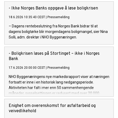
- Ikke Norges Banks oppgave å løse boligkrisen
18.6.2026 10:35:43 CEST
|
Pressemelding
– Dagens rentebeslutning fra Norges Bank bidrar til at
dagens boligtørke blir morgendagens boligmangel, sier Nina
Solli, adm. direktør i NHO Byggenæringen.
- Boligkrisen løses på Stortinget – ikke i Norges
Bank
17.6.2026 20:00:00 CEST
|
Pressemelding
NHO Byggenæringens nye markedsrapport viser at næringen
fortsatt er inne i en historisk lang nedgangsperiode.
Aktiviteten har falt i mer enn 50 sammenhengende
måneder, sysselsettingen er redusert med over 20 000,
konkursnivået er høyt, og boligbyggingen ligger fortsatt på et
historisk lavt nivå. Det har ikke vært bygget færre boliger enn
Enighet om overenskomst for asfaltarbeid og
siden krigen, og boliggapet er snart på størrelse med
veivedlikehold
Lillestrøm (40000 boliger).