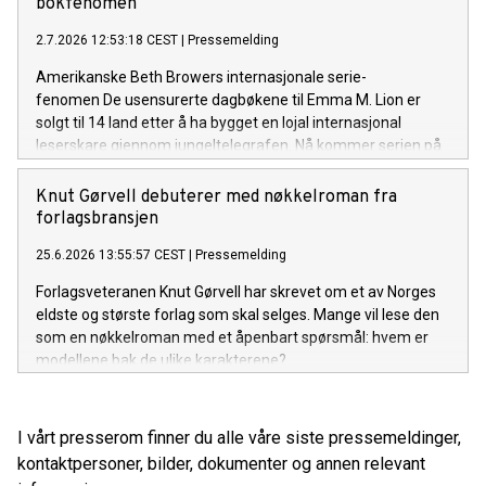
bokfenomen
2.7.2026 12:53:18 CEST
|
Pressemelding
Amerikanske Beth Browers internasjonale serie-
fenomen De usensurerte dagbøkene til Emma M. Lion er
solgt til 14 land etter å ha bygget en lojal internasjonal
leserskare gjennom jungeltelegrafen. Nå kommer serien på
norsk før den britiske utgivelsen.
Knut Gørvell debuterer med nøkkelroman fra
forlagsbransjen
25.6.2026 13:55:57 CEST
|
Pressemelding
Forlagsveteranen Knut Gørvell har skrevet om et av Norges
eldste og største forlag som skal selges. Mange vil lese den
som en nøkkelroman med et åpenbart spørsmål: hvem er
modellene bak de ulike karakterene?
I vårt presserom finner du alle våre siste pressemeldinger,
kontaktpersoner, bilder, dokumenter og annen relevant