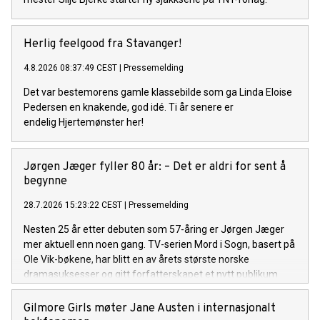
Herlig feelgood fra Stavanger!
4.8.2026 08:37:49 CEST
|
Pressemelding
Det var bestemorens gamle klassebilde som ga Linda Eloise
Pedersen en knakende, god idé. Ti år senere er
endelig Hjertemønster her!
Jørgen Jæger fyller 80 år: – Det er aldri for sent å
begynne
28.7.2026 15:23:22 CEST
|
Pressemelding
Nesten 25 år etter debuten som 57-åring er Jørgen Jæger
mer aktuell enn noen gang. TV-serien Mord i Sogn, basert på
Ole Vik-bøkene, har blitt en av årets største norske
dramasuksesser og gitt forfatterskapet et nytt publikum
både i Norge og internasjonalt. Onsdag 29. juli fyller han 80
år.
Gilmore Girls møter Jane Austen i internasjonalt