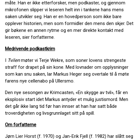
måte. Han er ikke etterforsker, men podkaster, og gjennom
mikrofonen slipper vi leseren helt inn i tankene hans mens
saken utvikler seg. Han er en hovedperson som ikke bare
opplever historien, men som formidler den mens den skjer. Det
gir bøkene en annen rytme og en mer direkte kontakt med
leseren, sier forfatterne.
Medrivende podkastkrim
I
Tvilen
møter vi Terje Wekre, som soner lovens strengeste
straff for drapet på sin kone. Med lovnader om opplysninger
som kan snu saken, lar Markus Heger seg overtale til å møte
farens nye cellenabo på Ullersmo.
Den nye sesongen av Krimcasten, «En skygge av tvil», får en
eksplosiv start idet Markus antyder et mulig justismord. Men
det går ikke lang tid før han innser at han har satt både
troverdigheten og livsgrunnlaget sitt på spill.
Om forfatterne
Jørn Lier Horst (f. 1970) og Jan-Erik Fjell (f. 1982) har slått seg