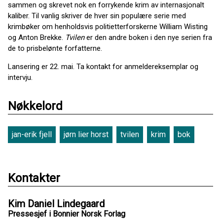
sammen og skrevet nok en forrykende krim av internasjonalt
kaliber. Til vanlig skriver de hver sin populære serie med
krimbøker om henholdsvis politietterforskerne William Wisting
og Anton Brekke.
Tvilen
er den andre boken i den nye serien fra
de to prisbelønte forfatterne.
Lansering er 22. mai. Ta kontakt for anmeldereksemplar og
intervju.
Nøkkelord
jan-erik fjell
jørn lier horst
tvilen
krim
bok
Kontakter
Kim Daniel Lindegaard
Pressesjef i Bonnier Norsk Forlag