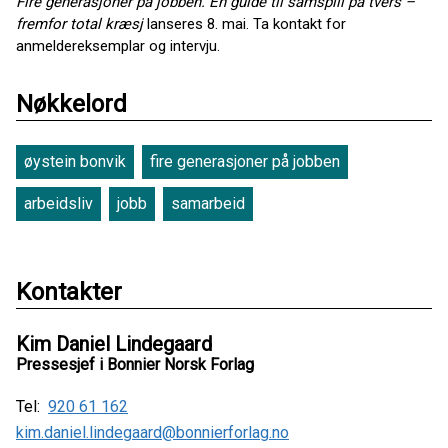
Fire generasjoner på jobben. En guide til samspill på tvers –
fremfor total kræsj
lanseres 8. mai. Ta kontakt for
anmeldereksemplar og intervju.
Nøkkelord
øystein bonvik
fire generasjoner på jobben
arbeidsliv
jobb
samarbeid
Kontakter
Kim Daniel Lindegaard
Pressesjef i Bonnier Norsk Forlag
Tel:
920 61 162
kim.daniel.lindegaard@bonnierforlag.no