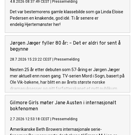
4.8.2026 08:37:49 CEST
|
Pressemelding
Det var bestemorens gamle klassebilde som ga Linda Eloise
Pedersen en knakende, god idé. Ti år senere er
endelig Hjertemønster her!
Jørgen Jæger fyller 80 år: – Det er aldri for sent å
begynne
28.7.2026 15:23:22 CEST
|
Pressemelding
Nesten 25 år etter debuten som 57-åring er Jørgen Jæger
mer aktuell enn noen gang. TV-serien Mord i Sogn, basert på
Ole Vik-bøkene, har blitt en av årets største norske
dramasuksesser og gitt forfatterskapet et nytt publikum
både i Norge og internasjonalt. Onsdag 29. juli fyller han 80
år.
Gilmore Girls møter Jane Austen i internasjonalt
bokfenomen
2.7.2026 12:53:18 CEST
|
Pressemelding
Amerikanske Beth Browers internasjonale serie-