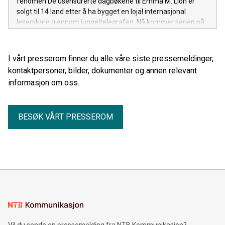
fenomen De usensurerte dagbøkene til Emma M. Lion er
solgt til 14 land etter å ha bygget en lojal internasjonal
leserskare gjennom jungeltelegrafen. Nå kommer serien på
norsk før den britiske utgivelsen.
I vårt presserom finner du alle våre siste pressemeldinger,
kontaktpersoner, bilder, dokumenter og annen relevant
informasjon om oss.
BESØK VÅRT PRESSEROM