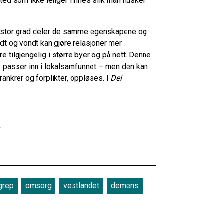
t sted som ikke lenger finnes slik man husker
i stor grad deler de samme egenskapene og
dt og vondt kan gjøre relasjoner mer
 tilgjengelig i større byer og på nett. Denne
 passer inn i lokalsamfunnet – men den kan
rankrer og forplikter, oppløses. I
Dei
r.
grep
omsorg
vestlandet
demens