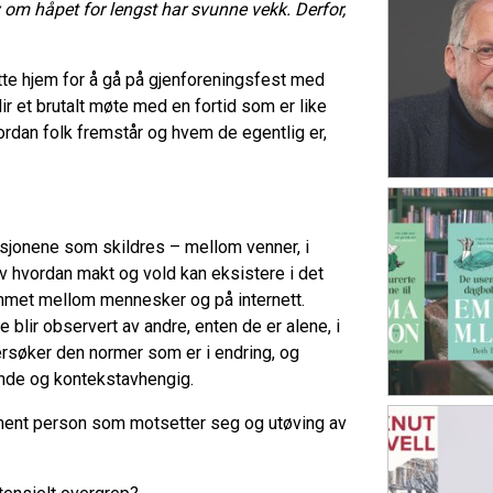
ølv om håpet for lengst har svunne vekk. Derfor,
ette hjem for å gå på gjenforeningsfest med
 et brutalt møte med en fortid som er like
dan folk fremstår og hvem de egentlig er,
sjonene som skildres – mellom venner, i
av hvordan makt og vold kan eksistere i det
ommet mellom mennesker og på internett.
blir observert av andre, enten de er alene, i
ndersøker den normer som er i endring, og
tende og kontekstavhengig.
ment person som motsetter seg og utøving av