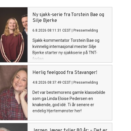
Ny sjakk-serie fra Torstein Bae og
Silje Bjerke
6.8.2026 08:11:31 CEST
|
Pressemelding
Sjakk-kommentator Torstein Bae og
kvinnelig internasjonal mester Silje
Bjerke starter ny sjakkserie på TNT-
forlag.
Herlig feelgood fra Stavanger!
4.8.2026 08:37:49 CEST
|
Pressemelding
Det var bestemorens gamle klassebilde
som ga Linda Eloise Pedersen en
knakende, god idé. Ti år senere er
endelig Hjertemønster her!
Jørgen Jæger fyller 80 år: – Det er