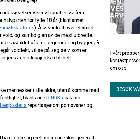
tensielt overgrep?
 undersøkelser viser at rundt én av fem
r halvparten før fylte 18 år (blant annet
aumatisk stress
). Å ta kontroll over et annet
vold, og samtidig en av de mest utbredte.
om bevisbildet ofte er begrenset og bygger på
egår voldtekt, vil se på seg selv som en
I vårt presse
inger av en situasjon kan bli helt
kontaktperson
om oss.
BESØK VÅ
irke mennesker i alle aldre, uten å komme med
entlighet, blant annet i
NRKs
sak om
ftenpostens
reportasjer om pornovaner og
il barn, eldre og mellom mennesker generelt.