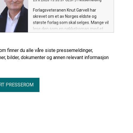
25.6.2026 13:55:57 CEST
|
Pressemelding
Forlagsveteranen Knut Gørvell har
skrevet om et av Norges eldste og
største forlag som skal selges. Mange vil
lese den som en nøkkelroman med et
åpenbart spørsmål: hvem er modellene
bak de ulike karakterene?
rom finner du alle våre siste pressemeldinger,
er, bilder, dokumenter og annen relevant informasjon
RT PRESSEROM