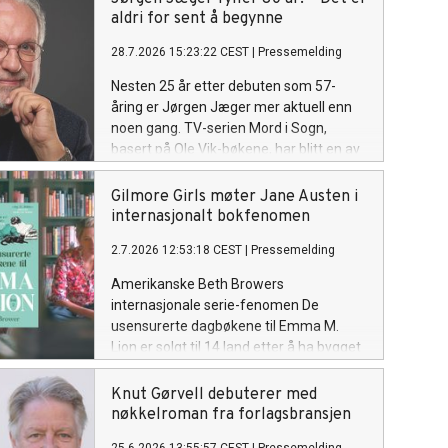
aldri for sent å begynne
28.7.2026 15:23:22 CEST
|
Pressemelding
Nesten 25 år etter debuten som 57-
åring er Jørgen Jæger mer aktuell enn
noen gang. TV-serien Mord i Sogn,
basert på Ole Vik-bøkene, har blitt en av
årets største norske dramasuksesser og
gitt forfatterskapet et nytt publikum
Gilmore Girls møter Jane Austen i
både i Norge og internasjonalt. Onsdag
internasjonalt bokfenomen
29. juli fyller han 80 år.
2.7.2026 12:53:18 CEST
|
Pressemelding
Amerikanske Beth Browers
internasjonale serie-fenomen De
usensurerte dagbøkene til Emma M.
Lion er solgt til 14 land etter å ha bygget
en lojal internasjonal leserskare
gjennom jungeltelegrafen. Nå kommer
Knut Gørvell debuterer med
serien på norsk før den britiske
nøkkelroman fra forlagsbransjen
utgivelsen.