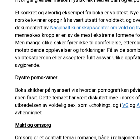
Hvor går grensen mellom fysisk lek med et barn og et po
Et konkret og alvorlig eksempel fra boka er voldtekt. Nye
norske kvinner oppgir å ha vært utsatt for voldtekt, og ove
dokumentert av
Nasjonalt kunnskapssenter om vold og tr
menneskes kropp er en av de mest ekstreme formene for 
Men mange slike saker fører ikke til domfellelse, etters
motstridende opplevelser og forklaringer. Få av de som b
voldtekstperson eller akseptere fullt ansvar. Ulike oppfatn
avgjørende.
Dystre porno-vaner
Boka skildrer på nyansert vis hvordan pornografi kan påv
noen fasit. Dette temaet har vært diskutert mye i norsk off
utbredelsen av voldelig sex, som «choking», og i
VG
og
A
avhengighet.
Makt og omsorg
Omsorg er et sentralt tema i romanen, både i relasjonen t