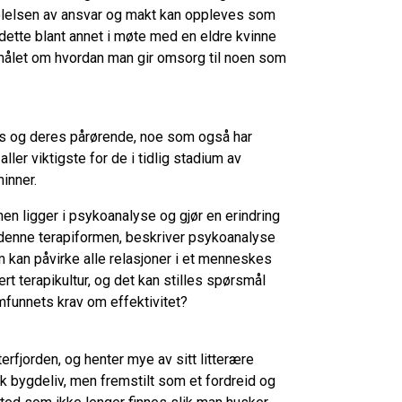
følelsen av ansvar og makt kan oppleves som
tte blant annet i møte med en eldre kvinne
smålet om hvordan man gir omsorg til noen som
s og deres pårørende, noe som også har
ler viktigste for de i tidlig stadium av
minner.
n ligger i psykoanalyse og gjør en erindring
 denne terapiformen, beskriver psykoanalyse
kan påvirke alle relasjoner i et menneskes
t terapikultur, og det kan stilles spørsmål
mfunnets krav om effektivitet?
erfjorden, og henter mye av sitt litterære
k bygdeliv, men fremstilt som et fordreid og