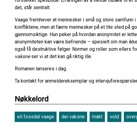
forsterket speilbilde. Erfaringen av å vende tilbake til e
det, står sentralt.
Vaage fremhever at mennesker i små og store samfunn 
konfliktene, men at færre mennesker på et lite sted på go
gjennomsiktige. Hun peker på hvordan anonymitet er lettere
anonymiteten kan være befriende – spesielt om man ikke
også få destruktive følger. Normer og roller som ellers fo
vaksne
ser vi at det kan gå riktig ille.
Romanen lanseres i dag.
Ta kontakt for anmeldereksemplar og intervjuforespørsle
Nøkkelord
eli fossdal vaage
dei vaksne
makt
vold
over