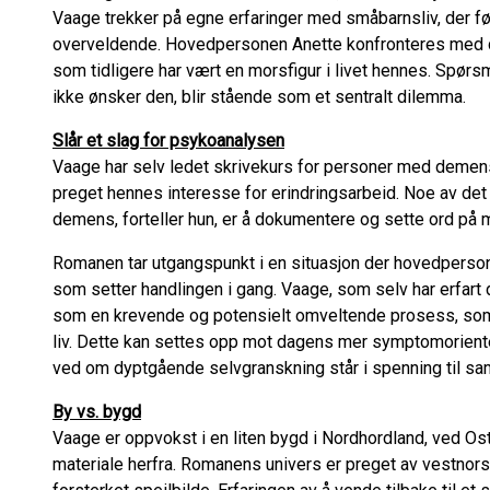
Vaage trekker på egne erfaringer med småbarnsliv, der 
overveldende. Hovedpersonen Anette konfronteres med de
som tidligere har vært en morsfigur i livet hennes. Spør
ikke ønsker den, blir stående som et sentralt dilemma.
Slår et slag for psykoanalysen
Vaage har selv ledet skrivekurs for personer med demen
preget hennes interesse for erindringsarbeid. Noe av det al
demens, forteller hun, er å dokumentere og sette ord på 
Romanen tar utgangspunkt i en situasjon der hovedpersone
som setter handlingen i gang. Vaage, som selv har erfart
som en krevende og potensielt omveltende prosess, som 
liv. Dette kan settes opp mot dagens mer symptomorienter
ved om dyptgående selvgranskning står i spenning til sa
By vs. bygd
Vaage er oppvokst i en liten bygd i Nordhordland, ved Ost
materiale herfra. Romanens univers er preget av vestnors