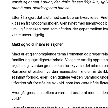
enkelt og banalt, i grunn, den drifta lèt seg ikkje kua, sj
utan å nøla, gjorde eg som han sa.
Etter å ha gjort det slutt med samboeren Even, reiser An
klassen fra ungdomsskolen. Gjensynet med hjembygda blir
umulig å hanskes med som nåtiden, der gapet mellom hvor
virker uoverstigelig.
Makt og vold i nære relasjoner
Makt er et gjennomgående tema i romanen og preger rela
familier og i kjærlighetsforhold. Vaage er særlig opptatt 
skjulte, og hvordan grenser kan forskyves i det intime r
Romanen utforsker hvordan mennesker handler når de ikke 
et intimt forhold, eller i den digitale verden. Samtidig u
utfordrer vår forståelse av vold, som kan være både fly
Hvor går grensen mellom å være litt bestemt med en de
vold?