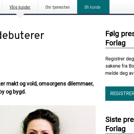
Våre kunder
Om tjenesten
Bli kunde
debuterer
Følg pre
Forlag
Registrer deg
sakene fra Bo
melde deg av 
ker makt og vold, omsorgens dilemmaer,
 by og bygd.
REGISTRE
Siste pr
Forlag