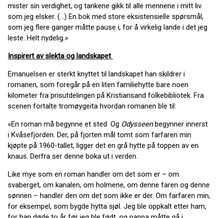
mister sin verdighet, og tankene gikk til alle mennene i mitt liv
som jeg elsker. (...) En bok med store eksistensielle spørsmål,
som jeg flere ganger måtte pause i, for å virkelig lande i det jeg
leste. Helt nydelig.»
Inspirert av slekta og landskapet
Emanuelsen er sterkt knyttet til landskapet han skildrer i
romanen, som foregår på en liten familiehytte bare noen
kilometer fra prisutdelingen på Kristiansand folkebibliotek. Fra
scenen fortalte tromøygeita hvordan romanen ble til:
«En roman må begynne et sted. Og
Odysseen
begynner innerst
i Kvåsefjorden. Der, på fjorten mål tomt som farfaren min
kjøpte på 1960-tallet, ligger det en grå hytte på toppen av en
knaus. Derfra ser denne boka ut i verden.
Like mye som en roman handler om det som er – om
svaberget, om kanalen, om holmene, om denne faren og denne
sønnen – handler den om det som ikke er der. Om farfaren min,
for eksempel, som bygde hytta sjøl. Jeg ble oppkalt etter ham,
for han døde to år før jeg ble født, og pappa måtte gå i