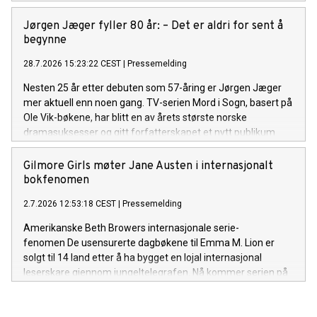
Jørgen Jæger fyller 80 år: – Det er aldri for sent å
begynne
28.7.2026 15:23:22 CEST
|
Pressemelding
Nesten 25 år etter debuten som 57-åring er Jørgen Jæger
mer aktuell enn noen gang. TV-serien Mord i Sogn, basert på
Ole Vik-bøkene, har blitt en av årets største norske
dramasuksesser og gitt forfatterskapet et nytt publikum
både i Norge og internasjonalt. Onsdag 29. juli fyller han 80
år.
Gilmore Girls møter Jane Austen i internasjonalt
bokfenomen
2.7.2026 12:53:18 CEST
|
Pressemelding
Amerikanske Beth Browers internasjonale serie-
fenomen De usensurerte dagbøkene til Emma M. Lion er
solgt til 14 land etter å ha bygget en lojal internasjonal
leserskare gjennom jungeltelegrafen. Nå kommer serien på
norsk før den britiske utgivelsen.