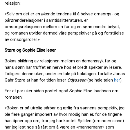
relasjon:
«Selv om det er en økende tendens til å belyse omsorgs- og
pårørenderelasjoner i samtidslitteraturen, er
omsorgsrelasjonen mellom en far og en sønn mindre belyst,
og romanen utvider dermed våre perspektiver på og forståelse
av omsorgsroller.»
Støre og Sophie Elise leser
Bokas skildring av relasjonen mellom en demenssyk far og
hans sønn har truffet en nerve hos et bredt spekter av lesere.
Tidligere denne uken, under en tale på bokdagen, fortalte Jonas
Gahr Støre at han for tiden leser
Odysseen
(se hele talen
her
).
For et par uker siden postet også Sophie Elise Isachsen om
romanen:
«Boken er så utrolig sårbar og ærlig fra sønnens perspektiv, jeg
ble flere ganger imponert av hvor modig han er, for de tingene
han åpner opp om, tror jeg har kostet. Sjelden (om noen sinne)
har jeg lest noe så rått om å være en «mannemann» som