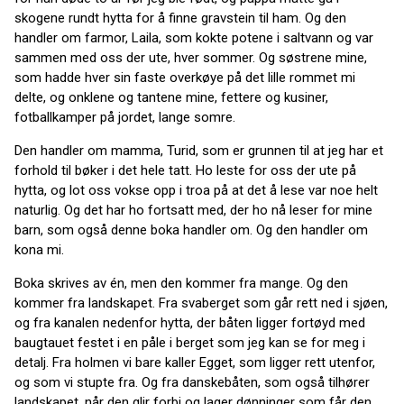
skogene rundt hytta for å finne gravstein til ham. Og den
handler om farmor, Laila, som kokte potene i saltvann og var
sammen med oss der ute, hver sommer. Og søstrene mine,
som hadde hver sin faste overkøye på det lille rommet mi
delte, og onklene og tantene mine, fettere og kusiner,
fotballkamper på jordet, lange somre.
Den handler om mamma, Turid, som er grunnen til at jeg har et
forhold til bøker i det hele tatt. Ho leste for oss der ute på
hytta, og lot oss vokse opp i troa på at det å lese var noe helt
naturlig. Og det har ho fortsatt med, der ho nå leser for mine
barn, som også denne boka handler om. Og den handler om
kona mi.
Boka skrives av én, men den kommer fra mange. Og den
kommer fra landskapet. Fra svaberget som går rett ned i sjøen,
og fra kanalen nedenfor hytta, der båten ligger fortøyd med
baugtauet festet i en påle i berget som jeg kan se for meg i
detalj. Fra holmen vi bare kaller Egget, som ligger rett utenfor,
og som vi stupte fra. Og fra danskebåten, som også tilhører
landskapet, når den glir forbi og lager dønninger som får den