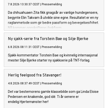
7.8.2026 13:30:37 CEST
|
Pressemelding
Da chihuahuaen Zita fikk gnagsår av vanlige hundegensere,
begynte Elin Takvam å utvikle sine egne. Resultatet er en ny
raglanmetode som gir bedre passform og bevegelsesfrihet.
Nå kommer oppskriftene i bokform.
Ny sjakk-serie fra Torstein Bae og Silje Bjerke
6.8.2026 08:11:31 CEST
|
Pressemelding
Sjakk-kommentator Torstein Bae og kvinnelig internasjonal
mester Silje Bjerke starter ny sjakkserie på TNT-forlag.
Herlig feelgood fra Stavanger!
4.8.2026 08:37:49 CEST
|
Pressemelding
Det var bestemorens gamle klassebilde som ga Linda Eloise
Pedersen en knakende, god idé. Ti år senere er
endelig Hjertemønster her!