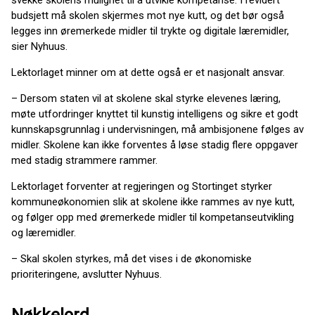
svekke skolens mulighet til å utvikle kompetanse. I revidert
budsjett må skolen skjermes mot nye kutt, og det bør også
legges inn øremerkede midler til trykte og digitale læremidler,
sier Nyhuus.
Lektorlaget minner om at dette også er et nasjonalt ansvar.
– Dersom staten vil at skolene skal styrke elevenes læring,
møte utfordringer knyttet til kunstig intelligens og sikre et godt
kunnskapsgrunnlag i undervisningen, må ambisjonene følges av
midler. Skolene kan ikke forventes å løse stadig flere oppgaver
med stadig strammere rammer.
Lektorlaget forventer at regjeringen og Stortinget styrker
kommuneøkonomien slik at skolene ikke rammes av nye kutt,
og følger opp med øremerkede midler til kompetanseutvikling
og læremidler.
– Skal skolen styrkes, må det vises i de økonomiske
prioriteringene, avslutter Nyhuus.