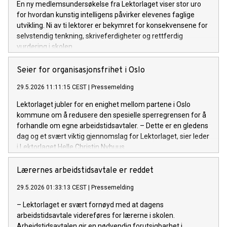
En ny medlemsundersøkelse fra Lektorlaget viser stor uro
for hvordan kunstig intelligens påvirker elevenes faglige
utvikling. Ni av ti lektorer er bekymret for konsekvensene for
selvstendig tenkning, skriveferdigheter og rettferdig
vurdering i skolen.
Seier for organisasjonsfrihet i Oslo
29.5.2026 11:11:15 CEST
|
Pressemelding
Lektorlaget jubler for en enighet mellom partene i Oslo
kommune om å redusere den spesielle sperregrensen for å
forhandle om egne arbeidstidsavtaler. – Dette er en gledens
dag og et svært viktig gjennomslag for Lektorlaget, sier leder
i Lektorlaget Helle Christin Nyhuus.
Lærernes arbeidstidsavtale er reddet
29.5.2026 01:33:13 CEST
|
Pressemelding
– Lektorlaget er svært fornøyd med at dagens
arbeidstidsavtale videreføres for lærerne i skolen.
Arbeidstidsavtalen gir en nødvendig forutsigbarhet i