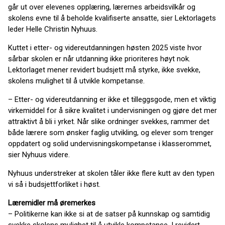
går ut over elevenes opplæring, lærernes arbeidsvilkår og
skolens evne til å beholde kvalifiserte ansatte, sier Lektorlagets
leder Helle Christin Nyhuus.
Kuttet i etter- og videreutdanningen høsten 2025 viste hvor
sårbar skolen er når utdanning ikke prioriteres høyt nok.
Lektorlaget mener revidert budsjett må styrke, ikke svekke,
skolens mulighet til å utvikle kompetanse.
– Etter- og videreutdanning er ikke et tilleggsgode, men et viktig
virkemiddel for å sikre kvalitet i undervisningen og gjøre det mer
attraktivt å bli i yrket. Når slike ordninger svekkes, rammer det
både lærere som ønsker faglig utvikling, og elever som trenger
oppdatert og solid undervisningskompetanse i klasserommet,
sier Nyhuus videre.
Nyhuus understreker at skolen tåler ikke flere kutt av den typen
vi så i budsjettforliket i høst.
Læremidler må øremerkes
– Politikerne kan ikke si at de satser på kunnskap og samtidig