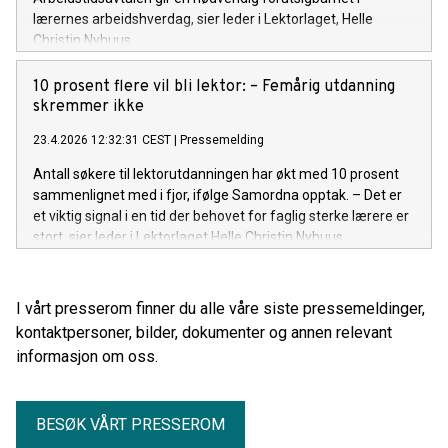
lærernes arbeidshverdag, sier leder i Lektorlaget, Helle
Christin Nyhuus.
10 prosent flere vil bli lektor: – Femårig utdanning
skremmer ikke
23.4.2026 12:32:31 CEST
|
Pressemelding
Antall søkere til lektorutdanningen har økt med 10 prosent
sammenlignet med i fjor, ifølge Samordna opptak. – Det er
et viktig signal i en tid der behovet for faglig sterke lærere er
stort, sier leder i Lektorlaget Helle Christin Nyhuus .
I vårt presserom finner du alle våre siste pressemeldinger,
kontaktpersoner, bilder, dokumenter og annen relevant
informasjon om oss.
BESØK VÅRT PRESSEROM