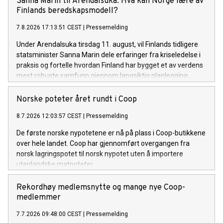
Sanna Marin til Arendalsuka: Hva kan Norge lære av
Finlands beredskapsmodell?
7.8.2026 17:13:51 CEST
|
Pressemelding
Under Arendalsuka tirsdag 11. august, vil Finlands tidligere
statsminister Sanna Marin dele erfaringer fra kriseledelse i
praksis og fortelle hvordan Finland har bygget et av verdens
mest robuste samfunn gjennom langsiktig planlegging,
samarbeid mellom offentlig og privat sektor og en sterk
beredskapskultur.
Norske poteter året rundt i Coop
8.7.2026 12:03:57 CEST
|
Pressemelding
De første norske nypotetene er nå på plass i Coop-butikkene
over hele landet. Coop har gjennomført overgangen fra
norsk lagringspotet til norsk nypotet uten å importere
utenlandske matpoteter.
Rekordhøy medlemsnytte og mange nye Coop-
medlemmer
7.7.2026 09:48:00 CEST
|
Pressemelding