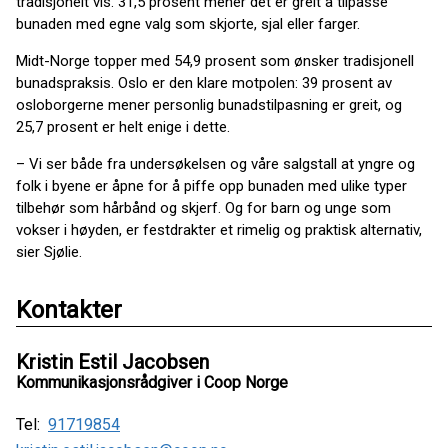
tradisjonelt vis. 31,5 prosent mener det er greit å tilpasse
bunaden med egne valg som skjorte, sjal eller farger.
Midt-Norge topper med 54,9 prosent som ønsker tradisjonell
bunadspraksis. Oslo er den klare motpolen: 39 prosent av
osloborgerne mener personlig bunadstilpasning er greit, og
25,7 prosent er helt enige i dette.
– Vi ser både fra undersøkelsen og våre salgstall at yngre og
folk i byene er åpne for å piffe opp bunaden med ulike typer
tilbehør som hårbånd og skjerf. Og for barn og unge som
vokser i høyden, er festdrakter et rimelig og praktisk alternativ,
sier Sjølie.
Kontakter
Kristin Estil Jacobsen
Kommunikasjonsrådgiver i Coop Norge
Tel:
91719854