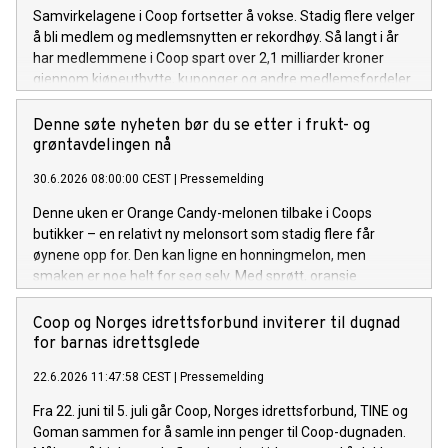
Samvirkelagene i Coop fortsetter å vokse. Stadig flere velger
å bli medlem og medlemsnytten er rekordhøy. Så langt i år
har medlemmene i Coop spart over 2,1 milliarder kroner
gjennom kjøpeutbytte, kuponger og andre medlemsfordeler.
Denne søte nyheten bør du se etter i frukt- og
grøntavdelingen nå
30.6.2026 08:00:00 CEST
|
Pressemelding
Denne uken er Orange Candy-melonen tilbake i Coops
butikker – en relativt ny melonsort som stadig flere får
øynene opp for. Den kan ligne en honningmelon, men
smaken er noe helt for seg selv. Med sprøtt, oransje
fruktkjøtt og en frisk, naturlig sødme, kan den fort bli en
sommerfavoritt for flere.
Coop og Norges idrettsforbund inviterer til dugnad
for barnas idrettsglede
22.6.2026 11:47:58 CEST
|
Pressemelding
Fra 22. juni til 5. juli går Coop, Norges idrettsforbund, TINE og
Goman sammen for å samle inn penger til Coop-dugnaden.