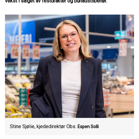
vekst i salget av festdrakter og bunadstilbehør.
Stine Sjølie, kjededirektør Obs.
Espen Solli