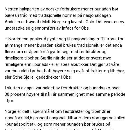
Nesten halvparten av norske forbrukere mener bunaden bør
bæres i tråd med tradisjonelle normer på nasjonaldagen.
Andelen er høyest i Midt-Norge og lavest i Oslo. Det viser en ny
undersøkelse gjennomført av Infact for Obs.
– Nordmenn ønsker å pynte seg til nasjonaldagen. Til tross for
at mange mener bunaden skal brukes tradisjonelt, er det enda
flere som er åpen for å pynte seg med festdrakter og
rimeligere tilbehør. Særlig når de ser at det er svært mye
rimeligere enn i bunads- eller spesialbutikker. Det gjør at våre
varehus aldri før har hatt høyere salg av festdrakter og tilbehør,
sier Stine Sjølie, kjededirektør i Obs.
I slutten av april var salget av festdrakter og bunadssko over
30 prosent høyere til nå i år sammenlignet med samme periode
i fjor.
Norge er delt i spørsmålet om festdrakter og tilbehør er
«innafor». 44,6 prosent nasjonalt tilhører dem som gjerne kalles
«bunadspolitiet», og som mener bunaden bør brukes på