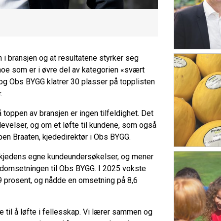
i bransjen og at resultatene styrker seg
 noe som er i øvre del av kategorien «svært
g og Obs BYGG klatrer 30 plasser på topplisten
.
på toppen av bransjen er ingen tilfeldighet. Det
velser, og om et løfte til kundene, som også
pen Braaten, kjededirektør i Obs BYGG.
a kjedens egne kundeundersøkelser, og mener
ordomsetningen til Obs BYGG. I 2025 vokste
9 prosent, og nådde en omsetning på 8,6
 til å løfte i fellesskap. Vi lærer sammen og