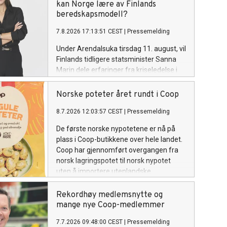
kan Norge lære av Finlands
beredskapsmodell?
7.8.2026 17:13:51 CEST
|
Pressemelding
Under Arendalsuka tirsdag 11. august, vil
Finlands tidligere statsminister Sanna
Marin dele erfaringer fra kriseledelse i
praksis og fortelle hvordan Finland har
bygget et av verdens mest robuste
Norske poteter året rundt i Coop
samfunn gjennom langsiktig
8.7.2026 12:03:57 CEST
|
Pressemelding
planlegging, samarbeid mellom offentlig
og privat sektor og en sterk
De første norske nypotetene er nå på
beredskapskultur.
plass i Coop-butikkene over hele landet.
Coop har gjennomført overgangen fra
norsk lagringspotet til norsk nypotet
uten å importere utenlandske
matpoteter.
Rekordhøy medlemsnytte og
mange nye Coop-medlemmer
7.7.2026 09:48:00 CEST
|
Pressemelding