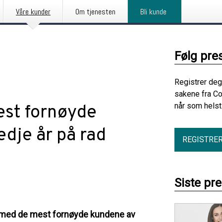
Våre kunder
Om tjenesten
Bli kunde
Følg pre
Registrer deg
sakene fra C
når som helst
est fornøyde
edje år på rad
REGISTRE
Siste pr
 med de mest fornøyde kundene av