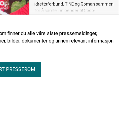
idrettsforbund, TINE og Goman sammen
for å samle inn penger til Coop-
dugnaden. Målet er å hjelpe enda flere
barn inn i idretten ved å dekke kostnader
til blant annet kontingent, utstyr, cuper
rom finner du alle våre siste pressemeldinger,
og konkurranser.
er, bilder, dokumenter og annen relevant informasjon
RT PRESSEROM