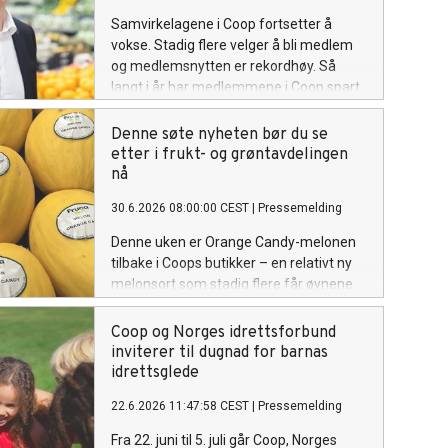
Samvirkelagene i Coop fortsetter å
vokse. Stadig flere velger å bli medlem
og medlemsnytten er rekordhøy. Så
langt i år har medlemmene i Coop spart
over 2,1 milliarder kroner gjennom
kjøpeutbytte, kuponger og andre
Denne søte nyheten bør du se
medlemsfordeler.
etter i frukt- og grøntavdelingen
nå
30.6.2026 08:00:00 CEST
|
Pressemelding
Denne uken er Orange Candy-melonen
tilbake i Coops butikker – en relativt ny
melonsort som stadig flere får øynene
opp for. Den kan ligne en honningmelon,
men smaken er noe helt for seg selv.
Coop og Norges idrettsforbund
Med sprøtt, oransje fruktkjøtt og en frisk,
inviterer til dugnad for barnas
naturlig sødme, kan den fort bli en
idrettsglede
sommerfavoritt for flere.
22.6.2026 11:47:58 CEST
|
Pressemelding
Fra 22. juni til 5. juli går Coop, Norges