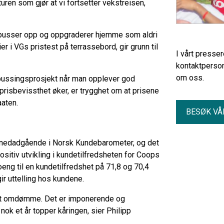
turen som gjør at vi fortsetter vekstreisen,
pusser opp og oppgraderer hjemme som aldri
 i VGs pristest på terrassebord, gir grunn til
I vårt presse
kontaktperson
om oss.
ppussingsprosjekt når man opplever god
 prisbevissthet øker, er trygghet om at prisene
aaten.
BESØK VÅ
r nedadgående i Norsk Kundebarometer, og det
ositiv utvikling i kundetilfredsheten for Coops
oeng til en kundetilfredshet på 71,8 og 70,4
ir uttelling hos kundene.
odt omdømme. Det er imponerende og
k et år topper kåringen, sier Philipp