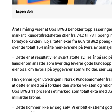
Espen Solli
Årets måling viser at Obs BYGG beholder topplasseringen 
markant. Kundetilfredsheten øker fra 74,2 til 78,1 poeng,
fornøyde kunder». Lojaliteten øker fra 86,9 til 89,2 poen
over de totalt 164 målte merkevarene på tvers av bransjer
– Dette er et resultat vi er svært stolte av. Tre år på rad 
handler om ansatte som hver dag leverer gode kundeopple
eier oss, om lavpris på byggevarer som vi holder, sier Es
Han kjenner igjen utviklingen i Norsk Kundebarometer fr
at dette er med på å forklare den sterke veksten og rek
Obs BYGG 11 prosent i et marked som totalt økte med 3,
milliarder kroner.
– Dette kommer ikke av seg selv. Vi er blitt ekstremt gode