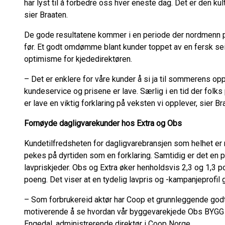
har lyst til å forbedre oss hver eneste dag. Det er den kul
sier Braaten.
De gode resultatene kommer i en periode der nordmenn 
før. Et godt omdømme blant kunder toppet av en fersk seier
optimisme for kjededirektøren.
– Det er enklere for våre kunder å si ja til sommerens o
kundeservice og prisene er lave. Særlig i en tid der folks
er lave en viktig forklaring på veksten vi opplever, sier Br
Fornøyde dagligvarekunder hos Extra og Obs
Kundetilfredsheten for dagligvarebransjen som helhet e
pekes på dyrtiden som en forklaring. Samtidig er det en p
lavpriskjeder. Obs og Extra øker henholdsvis 2,3 og 1,3 p
poeng. Det viser at en tydelig lavpris og -kampanjeprofil g
– Som forbrukereid aktør har Coop et grunnleggende g
motiverende å se hvordan vår byggevarekjede Obs BYGG no
Engedal, administrerende direktør i Coop Norge.