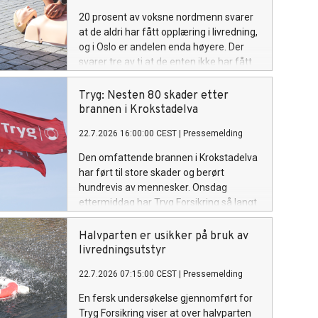
20 prosent av voksne nordmenn svarer
at de aldri har fått opplæring i livredning,
og i Oslo er andelen enda høyere. Der
svarer tre av ti at de enten ikke har fått
slik opplæring, eller ikke vet om de har
fått det, viser en fersk undersøkelse
Tryg: Nesten 80 skader etter
gjennomført for Tryg Forsikring.
brannen i Krokstadelva
22.7.2026 16:00:00 CEST
|
Pressemelding
Den omfattende brannen i Krokstadelva
har ført til store skader og berørt
hundrevis av mennesker. Onsdag
ettermiddag har Tryg Forsikring så langt
mottatt 78 skademeldinger knyttet til
brannen.
Halvparten er usikker på bruk av
livredningsutstyr
22.7.2026 07:15:00 CEST
|
Pressemelding
En fersk undersøkelse gjennomført for
Tryg Forsikring viser at over halvparten