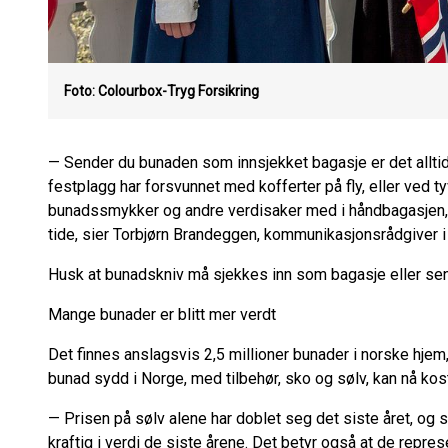
Foto: Colourbox-Tryg Forsikring
— Sender du bunaden som innsjekket bagasje er det alltid 
festplagg har forsvunnet med kofferter på fly, eller ved ty
bunadssmykker og andre verdisaker med i håndbagasjen, s
tide, sier Torbjørn Brandeggen, kommunikasjonsrådgiver i 
Husk at bunadskniv må sjekkes inn som bagasje eller s
Mange bunader er blitt mer verdt
Det finnes anslagsvis 2,5 millioner bunader i norske hjem,
bunad sydd i Norge, med tilbehør, sko og sølv, kan nå kos
— Prisen på sølv alene har doblet seg det siste året, og
kraftig i verdi de siste årene. Det betyr også at de repre