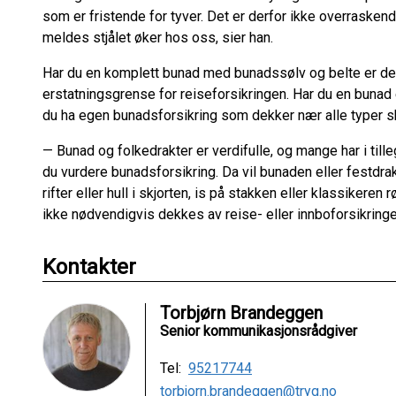
som er fristende for tyver. Det er derfor ikke overraske
meldes stjålet øker hos oss, sier han.
Har du en komplett bunad med bunadssølv og belte er den
erstatningsgrense for reiseforsikringen. Har du en bunad 
du ha egen bunadsforsikring som dekker nær alle typer s
— Bunad og folkedrakter er verdifulle, og mange har i tille
du vurdere bunadsforsikring. Da vil bunaden eller festdr
rifter eller hull i skjorten, is på stakken eller klassikere
ikke nødvendigvis dekkes av reise- eller innboforsikring
Kontakter
Torbjørn Brandeggen
Senior kommunikasjonsrådgiver
Tel:
95217744
torbjorn.brandeggen@tryg.no