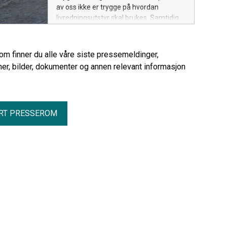
av oss ikke er trygge på hvordan
livredningsutstyr skal brukes. Samtidig
øker drukningstallene betraktelig i 2026
sammenlignet med fjoråret.
rom finner du alle våre siste pressemeldinger,
er, bilder, dokumenter og annen relevant informasjon
RT PRESSEROM