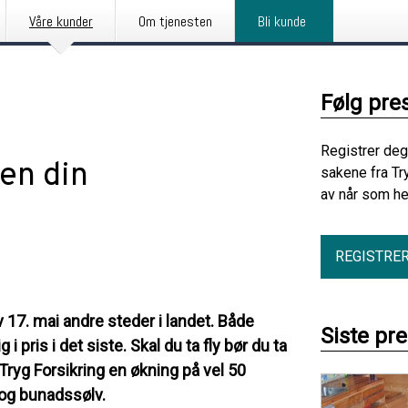
Våre kunder
Om tjenesten
Bli kunde
Følg pre
Registrer deg
en din
sakene fra Tr
av når som he
REGISTRE
v 17. mai andre steder i landet. Både
Siste pr
 pris i det siste. Skal du ta fly bør du ta
 Tryg Forsikring en økning på vel 50
d og bunadssølv.