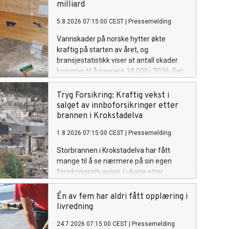
milliard
5.8.2026 07:15:00 CEST
|
Pressemelding
Vannskader på norske hytter økte
kraftig på starten av året, og
bransjestatistikk viser at antall skader
kommer til å passere 10.000 i 2026. Det
er en økning på over 50 prosent. –
Mange av skadene har ikke blitt
Tryg Forsikring: Kraftig vekst i
oppdaget før i sommer, og ble langt
salget av innboforsikringer etter
større enn de hadde trengt å være, sier
brannen i Krokstadelva
kommunikasjonsrådgiver Espen Borge i
1.8.2026 07:15:00 CEST
|
Pressemelding
Tryg Forsikring.
Storbrannen i Krokstadelva har fått
mange til å se nærmere på sin egen
forsikringssituasjon. I ukene etter
brannen har Tryg registrert en kraftig
økning i salg av innboforsikringer.
Én av fem har aldri fått opplæring i
Samtidig har mange kunder valgt å øke
livredning
dekningen på innboforsikringen de
24.7.2026 07:15:00 CEST
|
Pressemelding
allerede har.