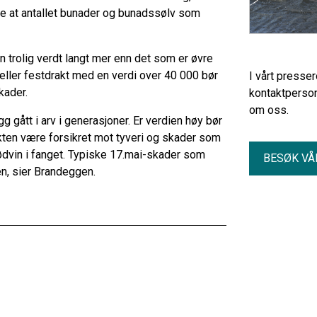
nde at antallet bunader og bunadssølv som
 trolig verdt langt mer enn det som er øvre
eller festdrakt med en verdi over 40 000 bør
I vårt presse
kader.
kontaktperson
om oss.
gg gått i arv i generasjoner. Er verdien høy bør
akten være forsikret mot tyveri og skader som
n rødvin i fanget. Typiske 17.mai-skader som
BESØK VÅ
en, sier Brandeggen.