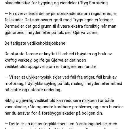
skadedirektør for bygning og eiendeler i Tryg Forsikring.
— En overveiende del av personskadene som registreres, er
fallskader. Det samsvarer godt med Trygs egne erfaringer.
Dermed er det god grunn til å være ekstra forsiktig når man
gjør arbeid i høyden eller på tak, sier Gjørva videre.
De farligste vedlikeholdsjobbene
De største farene er knyttet til arbeid i høyden og bruk av
kraftig verktøy, og ifølge Gjørva er det noen
vedlikeholdsoppgaver som er farligere enn andre.
— Vi ser at ulykker typisk skjer ved fall fra stiger, feil bruk av
motorsag, høytrykksspyling på tak, maling i høyden eller arbeid
på glatte og ustabile underlag.
Riktig og jevnlig vedlikehold kan redusere risikoen for både
vannskader, råte og andre kostbare problemer, og som huseier
har du ansvar for å forebygge skader på boligen din.
— Dette er en del av forpliktelsen i en forsikringsavtale, men