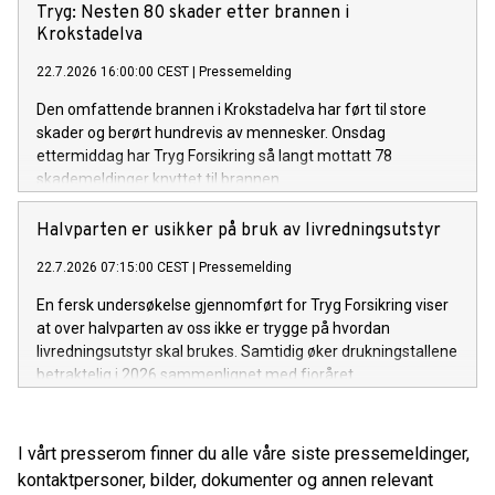
Tryg: Nesten 80 skader etter brannen i
Krokstadelva
22.7.2026 16:00:00 CEST
|
Pressemelding
Den omfattende brannen i Krokstadelva har ført til store
skader og berørt hundrevis av mennesker. Onsdag
ettermiddag har Tryg Forsikring så langt mottatt 78
skademeldinger knyttet til brannen.
Halvparten er usikker på bruk av livredningsutstyr
22.7.2026 07:15:00 CEST
|
Pressemelding
En fersk undersøkelse gjennomført for Tryg Forsikring viser
at over halvparten av oss ikke er trygge på hvordan
livredningsutstyr skal brukes. Samtidig øker drukningstallene
betraktelig i 2026 sammenlignet med fjoråret.
I vårt presserom finner du alle våre siste pressemeldinger,
kontaktpersoner, bilder, dokumenter og annen relevant