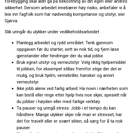
forebygging skal aldri gå på bekostning av din egen eller andres
sikkerhet. Dersom arbeidet innebærer høy risiko, anbefaler vi å
leie inn fagfolk som har nødvendig kompetanse og utstyr, sier
Gjørva.
Slik unngår du ulykker under vedlikeholdsarbeidet
Planlegg arbeidet og rydd området: Tenk gjennom
oppgaven før du starter, sett av nok tid, og fjern løse
gjenstander eller hindringer der du skal jobbe.
Bruk egnet utstyr og verneutstyr: Velg riktig hjelpemiddel
til jobben, for eksempel stillas fremfor stige der det er
mulig, og bruk hjelm, vernebriller, hansker og annet
verneutstyr.
Ikke jobb alene ved farlig arbeid: Ha noen i nærheten som
kan bistå eller ringe etter hjelp hvis noe skjer, spesielt når
du jobber i høyden eller med farlige verktøy.
Ta pauser og unngå stress: Jobb i et tempo du kan
håndtere. Mange ulykker skjer når man er stresset, har
det for travelt eller er svært sliten, så sørg for å ta nok
pauser.