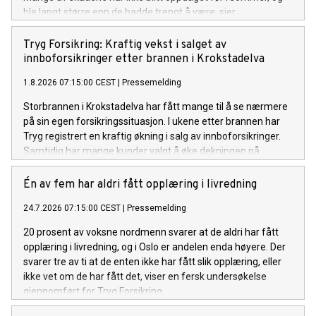
ble langt større enn de hadde trengt å være, sier
kommunikasjonsrådgiver Espen Borge i Tryg Forsikring.
Tryg Forsikring: Kraftig vekst i salget av
innboforsikringer etter brannen i Krokstadelva
1.8.2026 07:15:00 CEST
|
Pressemelding
Storbrannen i Krokstadelva har fått mange til å se nærmere
på sin egen forsikringssituasjon. I ukene etter brannen har
Tryg registrert en kraftig økning i salg av innboforsikringer.
Samtidig har mange kunder valgt å øke dekningen på
innboforsikringen de allerede har.
Én av fem har aldri fått opplæring i livredning
24.7.2026 07:15:00 CEST
|
Pressemelding
20 prosent av voksne nordmenn svarer at de aldri har fått
opplæring i livredning, og i Oslo er andelen enda høyere. Der
svarer tre av ti at de enten ikke har fått slik opplæring, eller
ikke vet om de har fått det, viser en fersk undersøkelse
gjennomført for Tryg Forsikring.