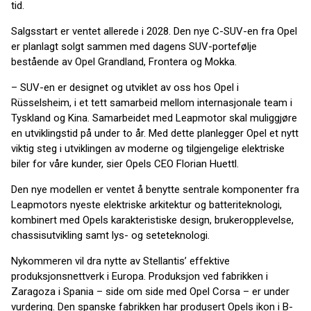
tid.
Salgsstart er ventet allerede i 2028. Den nye C-SUV-en fra Opel
er planlagt solgt sammen med dagens SUV-portefølje
bestående av Opel Grandland, Frontera og Mokka.
– SUV-en er designet og utviklet av oss hos Opel i
Rüsselsheim, i et tett samarbeid mellom internasjonale team i
Tyskland og Kina. Samarbeidet med Leapmotor skal muliggjøre
en utviklingstid på under to år. Med dette planlegger Opel et nytt
viktig steg i utviklingen av moderne og tilgjengelige elektriske
biler for våre kunder, sier Opels CEO Florian Huettl.
Den nye modellen er ventet å benytte sentrale komponenter fra
Leapmotors nyeste elektriske arkitektur og batteriteknologi,
kombinert med Opels karakteristiske design, brukeropplevelse,
chassisutvikling samt lys- og seteteknologi.
Nykommeren vil dra nytte av Stellantis’ effektive
produksjonsnettverk i Europa. Produksjon ved fabrikken i
Zaragoza i Spania – side om side med Opel Corsa – er under
vurdering. Den spanske fabrikken har produsert Opels ikon i B-