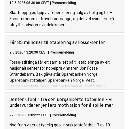
19.6.2026 06:30:00 CEST
|
Pressemelding
Skatteoppgjør, kjøp av feriereiser og salg av bolig og bil. –
Forsommeren er travel for mange, og det vet svindlerne å
utnytte, advarer svindelekspert.
Får 85 millionar til etablering av Fosse-senter
9.6.2026 13:20:30 CEST
|
Pressemelding
Fosse-stiftinga får eit samla løft på til etableringa av eit
nasjonalt senter for nobelprisvinnaren Jon Fosse i
Strandebarm. Bak gåva står Sparebanken Norge,
Sparebankstiftelsen Sparebanken Norge, Vest,
Hardangerstiftinga og næringslivsleiaren Trond Mohn.
Jenter uteblir fra den uorganiserte fotballen – vi
undervurderer jenters motivasjon for å spille mer
27.5.2026 18:09:22 CEST
|
Pressemelding
Nye funn viser et tydelig gap i norsk jentefotball. 7 av 10