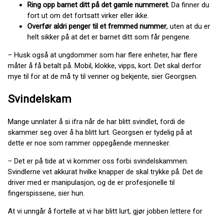
Ring opp barnet ditt på det gamle nummeret.
Da finner du
fort ut om det fortsatt virker eller ikke.
Overfør aldri penger til et fremmed nummer
, uten at du er
helt sikker på at det er barnet ditt som får pengene.
– Husk også at ungdommer som har flere enheter, har flere
måter å få betalt på. Mobil, klokke, vipps, kort. Det skal derfor
mye til for at de må ty til venner og bekjente, sier Georgsen.
Svindelskam
Mange unnlater å si ifra når de har blitt svindlet, fordi de
skammer seg over å ha blitt lurt. Georgsen er tydelig på at
dette er noe som rammer oppegående mennesker.
– Det er på tide at vi kommer oss forbi svindelskammen.
Svindlerne vet akkurat hvilke knapper de skal trykke på. Det de
driver med er manipulasjon, og de er profesjonelle til
fingerspissene, sier hun.
At vi unngår å fortelle at vi har blitt lurt, gjør jobben lettere for