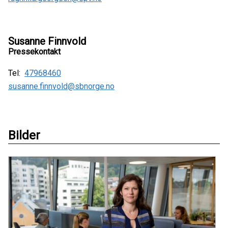
Susanne Finnvold
Pressekontakt
Tel:
47968460
susanne.finnvold@sbnorge.no
Bilder